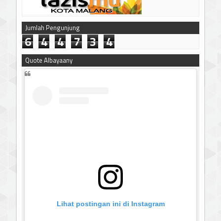
Jumlah Pengunjung
6
4
4
7
3
4
Quote Albayaany
Lihat postingan ini di Instagram