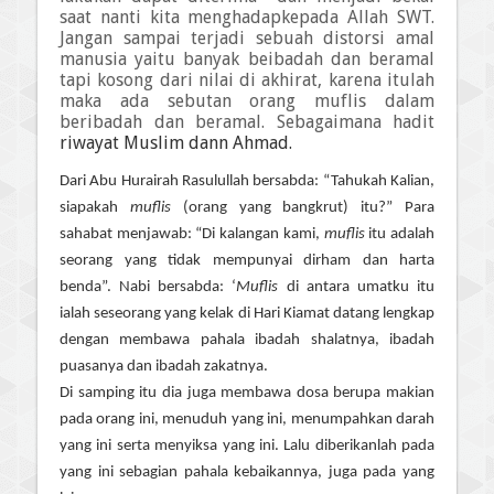
saat nanti kita menghadapkepada Allah SWT.
Jangan sampai terjadi sebuah distorsi amal
manusia yaitu banyak beibadah dan beramal
tapi kosong dari nilai di akhirat, karena itulah
maka ada sebutan orang muflis dalam
beribadah dan beramal. Sebagaimana hadit
riwayat Muslim dann Ahmad.
Dari Abu Hurairah Rasulullah bersabda: “Tahukah Kalian,
siapakah
muflis
(orang yang bangkrut) itu?” Para
sahabat menjawab: “Di kalangan kami,
muflis
itu adalah
seorang yang tidak mempunyai dirham dan harta
benda”. Nabi bersabda: ‘
Muflis
di antara umatku itu
ialah seseorang yang kelak di Hari Kiamat datang lengkap
dengan membawa pahala ibadah shalatnya, ibadah
puasanya dan ibadah zakatnya.
Di samping itu dia juga membawa dosa berupa makian
pada orang ini, menuduh yang ini, menumpahkan darah
yang ini serta menyiksa yang ini. Lalu diberikanlah pada
yang ini sebagian pahala kebaikannya, juga pada yang