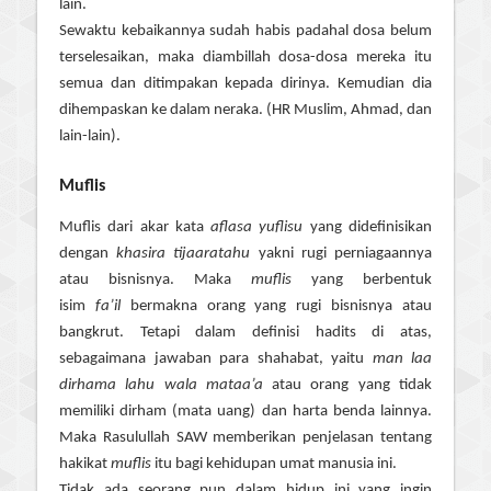
lain.
Sewaktu kebaikannya sudah habis padahal dosa belum
terselesaikan, maka diambillah dosa-dosa mereka itu
semua dan ditimpakan kepada dirinya. Kemudian dia
dihempaskan ke dalam neraka. (HR Muslim, Ahmad, dan
lain-lain).
Muflis
Muflis dari akar kata
aflasa yuflisu
yang didefinisikan
dengan
khasira tijaaratahu
yakni rugi perniagaannya
atau bisnisnya. Maka
muflis
yang berbentuk
isim
fa’il
bermakna orang yang rugi bisnisnya atau
bangkrut. Tetapi dalam definisi hadits di atas,
sebagaimana jawaban para shahabat, yaitu
man laa
dirhama lahu wala mataa’a
atau orang yang tidak
memiliki dirham (mata uang) dan harta benda lainnya.
Maka Rasulullah SAW memberikan penjelasan tentang
hakikat
muflis
itu bagi kehidupan umat manusia ini.
Tidak ada seorang pun dalam hidup ini yang ingin