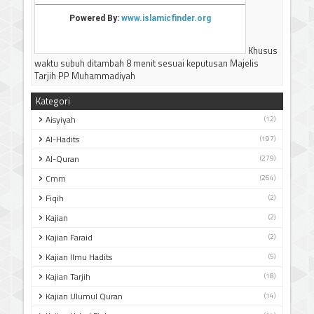
Khusus
waktu subuh ditambah 8 menit sesuai keputusan Majelis
Tarjih PP Muhammadiyah
Kategori
Aisyiyah
(12)
Al-Hadits
(197)
Al-Quran
(279)
Cmm
(264)
Fiqih
(2)
Kajian
(2)
Kajian Faraid
(2)
Kajian Ilmu Hadits
(5)
Kajian Tarjih
(18)
Kajian Ulumul Quran
(14)