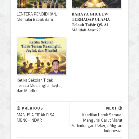
LENTERA PENDIDIKAN;
𝐁𝐀𝐇𝐀𝐘𝐀 𝐆𝐇𝐔𝐋𝐔𝐖
Memulai Babak Baru
𝐓𝐄𝐑𝐇𝐀𝐃𝐀𝐏 𝐔𝐋𝐀𝐌𝐀
𝐓𝐞𝐥𝐚𝐚𝐡 𝐓𝐚𝐟𝐬𝐢𝐫 𝐐𝐒. 𝐀𝐥-
𝐌ā'𝐢𝐝𝐚𝐡 𝐀𝐲𝐚𝐭 𝟕𝟕
Ketika Sekolah Tidak
Terasa Meaningful, Joyful,
dan Mindful
PREVIOUS
NEXT
MANUSIA TIDAK BISA
Keadilan Untuk Semua:
MENGHINDAR
Mengurai Carut Marut
Perlindungan Pekerja Migran
Indonesia.