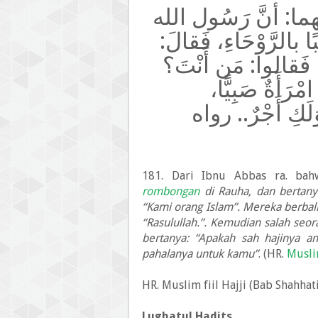
 أنَّ رَسُول الله
بالرَّوْحَاءِ، فَقالَ
 فَقالوا: مَن أَنْتَ؟
ْرَأَةٌ صَبِيًّا
َلَكِ أَجْرٌ.. رواه
181. Dari Ibnu Abbas ra. ba
rombongan
di Rauha, dan bertan
“Kami orang Islam”. Mereka berbali
“Rasulullah.”. Kemudian salah seo
bertanya: “Apakah sah hajinya an
pahalanya untuk kamu”
. (HR.
Musl
HR. Muslim fiil Hajji (Bab Shahhati
Lughatul Hadits