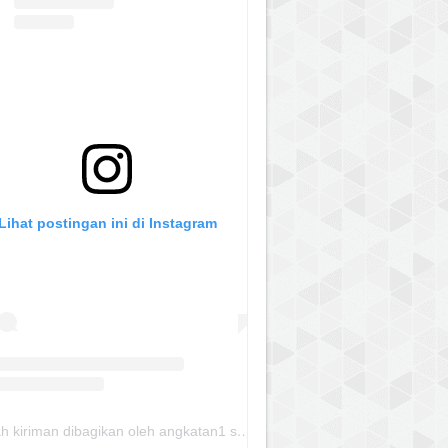
Lihat postingan ini di Instagram
klik untuk download:
Keputusan Pimpinan
Sebuah kiriman dibagikan oleh angkatan1 skmm 2020 (@albayaanyinfo)
hammadiyah, Tentang Tanfidz Keputusan