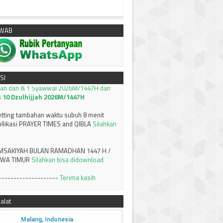
I Tarjih: Tentang KRITERIA AWAL WAKTU
AWAB
---------------------
klik untuk download:
Keputusan Pimpinan
hammadiyah Tentang Tanggal Awal Puasa
an dan & 1 Syawwal 2026M/1447H dan
SI
a 10 Dzulhijjah 2026M/1447H
setting tambahan waktu subuh 8 menit
llikasi PRAYER TIMES and QIBLA
Silahkan
MSAKIYAH BULAN RAMADHAN 1447 H /
AWA TIMUR
Silahkan bisa didownload
--------------------
Terima kasih
alat