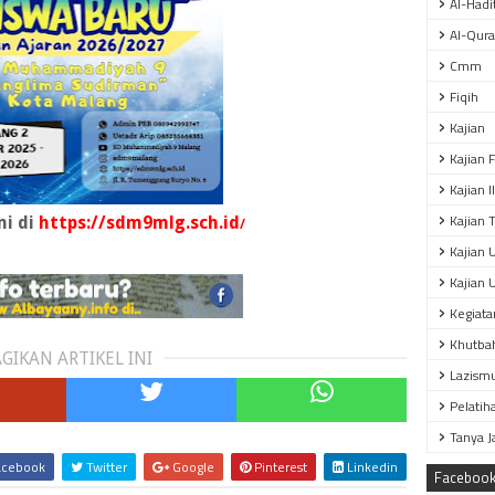
Al-Hadi
Al-Qur
Cmm
Fiqih
Kajian
Kajian 
Kajian 
Kajian T
mi di
https://sdm9mlg.sch.id
/
Kajian 
Kajian 
Kegiata
Khutba
GIKAN ARTIKEL INI
Lazism
Pelatih
Tanya 
cebook
Twitter
Google
Pinterest
Linkedin
Faceboo