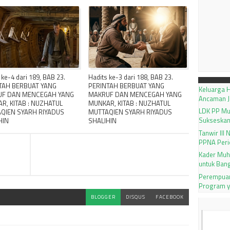
 ke-4 dari 189, BAB 23.
Hadits ke-3 dari 188, BAB 23.
TAH BERBUAT YANG
PERINTAH BERBUAT YANG
Keluarga H
F DAN MENCEGAH YANG
MAKRUF DAN MENCEGAH YANG
Ancaman J
R, KITAB : NUZHATUL
MUNKAR, KITAB : NUZHATUL
LDK PP M
QIEN SYARH RIYADUS
MUTTAQIEN SYARH RIYADUS
Sukseskan
HIN
SHALIHIN
Tanwir III
PPNA Peri
Kader Muh
untuk Ban
Perempuan
Program 
BLOGGER
DISQUS
FACEBOOK