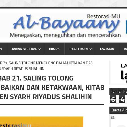
AH
KAJIAN VIRTUAL
EBOOK
PELATIHAN
LAZISMU
K
, BAB 21. SALING TOLONG MENOLONG DALAM KEBAIKAN DAN
N SYARH RIYADUS SHALIHIN
 BAB 21. SALING TOLONG
BAIKAN DAN KETAKWAAN, KITAB
Jumlah P
EN SYARH RIYADUS SHALIHIN
6
4
Quote Al