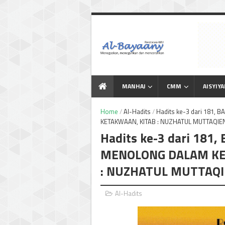
Menegaskan Meneguhkan
dan Mencerahkan
MANHAJ
CMM
AISYIY
Home
/
Al-Hadits
/
Hadits ke-3 dari 181
KETAKWAAN, KITAB : NUZHATUL MUTTAQIE
Hadits ke-3 dari 181,
MENOLONG DALAM KE
: NUZHATUL MUTTAQI
Al-Hadits