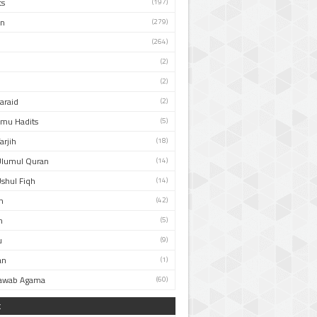
ts
(197)
an
(279)
(264)
(2)
(2)
Faraid
(2)
Ilmu Hadits
(5)
arjih
(18)
Ulumul Quran
(14)
Ushul Fiqh
(14)
n
(42)
h
(5)
u
(9)
an
(1)
Jawab Agama
(60)
k