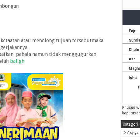
mbongan
 ketaatan atau menolong tujuan tersebutmaka
ngerjakannya.
apatkan
pahala namun tidak menggugurkan
elah
baligh
Khusus wa
keputusan
Kategori
Aisyiya