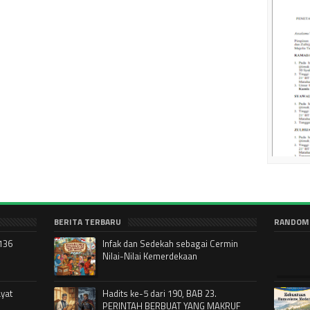
BERITA TERBARU
RANDOM
-136
Infak dan Sedekah sebagai Cermin
Nilai-Nilai Kemerdekaan
ayat
Hadits ke-5 dari 190, BAB 23.
PERINTAH BERBUAT YANG MAKRUF