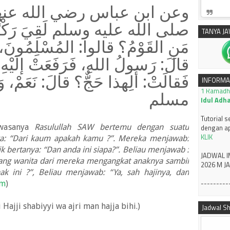
وعن ابن عباس رضي الله عنهما:
Munas XXX
SUBUH
صلى الله عليه وسلم لَقِيَ رَكْبًا :
TANYA J
---------
مَنِ القَوْمُ؟ قالوا: المُسْلِمُونَ،
Silahkan 
قالَ: رَسولُ اللهِ، فَرَفَعَتْ إلَيْهِ ام،
Pusat Mu
1 Ramadh
فَقالَتْ: أَلِهذا حَجٌّ؟ قالَ: نَعَمْ، و
INFORMA
Idul Adh
مسلم
Tutorial 
dengan ap
KLIK
hwasanya
Rasulullah SAW bertemu dengan suatu
JADWAL I
ya: “Dari kaum apakah kamu ?”. Mereka menjawab:
2026 M J
k bertanya: “Dan anda ini siapa?”. Beliau menjawab :
rang wanita dari mereka mengangkat anaknya sambil
---------
ak ini ?”, Beliau menjawab: “Ya, sah hajinya, dan
im
)
 Hajji shabiyyi wa ajri man hajja bihi.)
Jadwal Sh