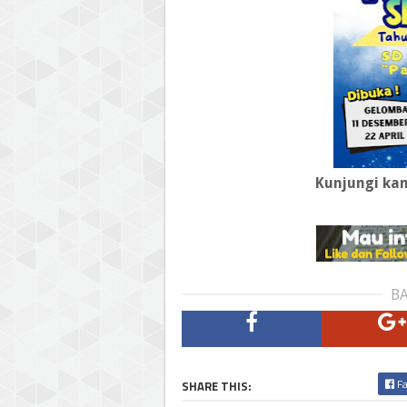
Kunjungi ka
BA
Fa
SHARE THIS: