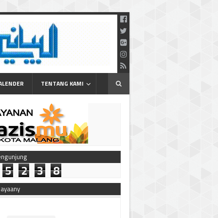
ALENDER
TENTANG KAMI
engunjung
5
2
3
8
bayaany