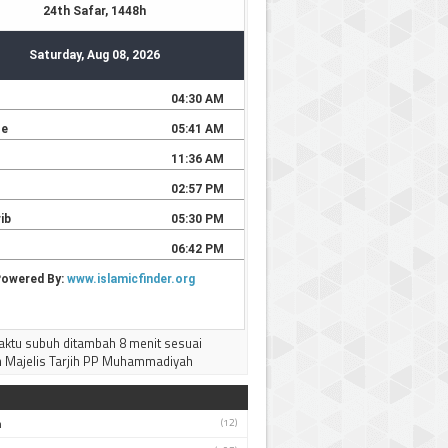
ktu subuh ditambah 8 menit sesuai
 Majelis Tarjih PP Muhammadiyah
h
(12)