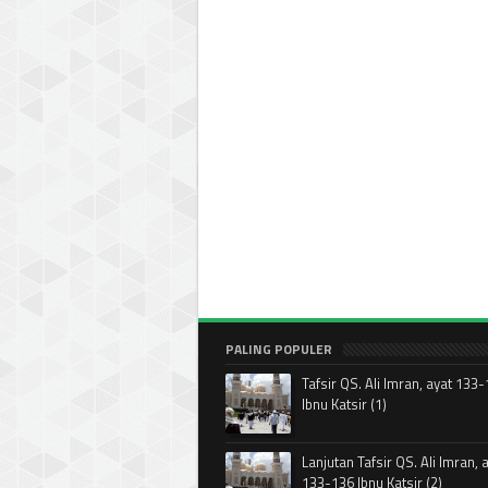
PALING POPULER
Tafsir QS. Ali Imran, ayat 133
Ibnu Katsir (1)
Lanjutan Tafsir QS. Ali Imran, 
133-136 Ibnu Katsir (2)