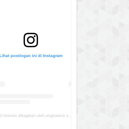
Lihat postingan ini di Instagram
Sebuah kiriman dibagikan oleh angkatan1 skmm 2020 (@albayaanyinfo)