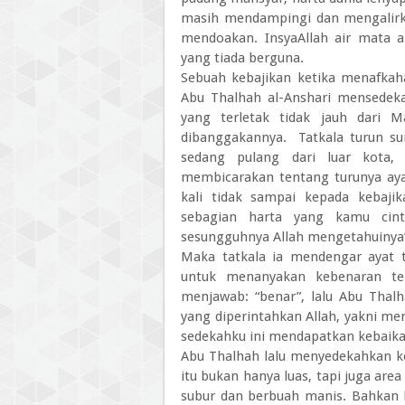
masih mendampingi dan mengalirka
mendoakan. InsyaAllah air mata a
yang tiada berguna.
Sebuah kebajikan ketika menafkah
Abu Thalhah al-Anshari mensedek
yang terletak tidak jauh dari M
dibanggakannya.
Tatkala turun s
sedang pulang dari luar kota
membicarakan tentang turunya ayat
kali tidak sampai kepada kebaj
sebagian harta yang kamu cin
sesungguhnya Allah mengetahuinya
Maka tatkala ia mendengar ayat t
untuk menanyakan kebenaran te
menjawab: “benar”, lalu Abu Thal
yang diperintahkan Allah, yakni me
sedekahku ini mendapatkan kebaikan 
Abu Thalhah lalu menyedekahkan k
itu bukan hanya luas, tapi juga ar
subur dan berbuah manis. Bahkan b