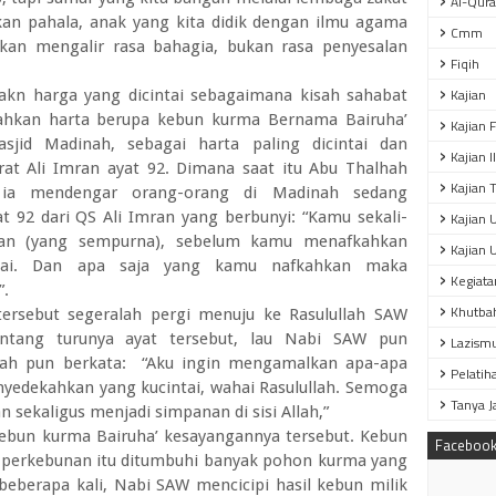
Al-Qur
n pahala, anak yang kita didik dengan ilmu agama
Cmm
kan mengalir rasa bahagia, bukan rasa penyesalan
Fiqih
Kajian
akn harga yang dicintai sebagaimana kisah sahabat
ahkan harta berupa kebun kurma Bernama Bairuha’
Kajian 
asjid Madinah, sebagai harta paling dicintai dan
Kajian 
urat Ali Imran ayat 92. Dimana saat itu Abu Thalhah
Kajian T
, ia mendengar orang-orang di Madinah sedang
 92 dari QS Ali Imran yang berbunyi: “Kamu sekali-
Kajian 
ikan (yang sempurna), sebelum kamu menafkahkan
Kajian 
tai. Dan apa saja yang kamu nafkahkan maka
Kegiata
”.
Khutba
ersebut segeralah pergi menuju ke Rasulullah SAW
ntang turunya ayat tersebut, lau Nabi SAW pun
Lazism
hah pun berkata:
“Aku ingin mengamalkan apa-apa
Pelatih
nyedekahkan yang kucintai, wahai Rasulullah. Semoga
Tanya 
sekaligus menjadi simpanan di sisi Allah,”
ebun kurma Bairuha’ kesayangannya tersebut. Kebun
Faceboo
ea perkebunan itu ditumbuhi banyak pohon kurma yang
eberapa kali, Nabi SAW mencicipi hasil kebun milik