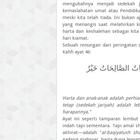
mengubahnya menjadi sedekah ja
kemaslahatan umat atau Pendidika
meski kita telah tiada. Ini bukan a
yang menangis saat melahirkan kit
harta dan keshalehan sebagai kita
hari kiamat.
Sebuah renungan dari peringatan s
Kahfi ayat 46:
قِيَاتُ الصَّالِحَاتُ خَيْرٌ
Harta dan anak-anak adalah perhia
tetap (sedekah jariyah) adalah le
harapannya."
Ayat ini seperti tamparan lembut 
indah tapi sementara. Tapi amal 
akhirat—adalah "
al-baqiyatush sha
padang mahsyar, harta dunia lenyap