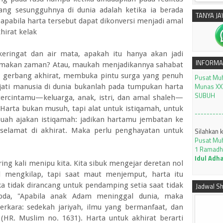
ng sesungguhnya di dunia adalah ketika ia berada
TANYA J
 apabila harta tersebut dapat dikonversi menjadi amal
irat kelak
silahkan 
eringat dan air mata, apakah itu hanya akan jadi
Pusat Mu
INFORMA
imakan zaman? Atau, maukah menjadikannya sahabat
Munas XXX
SUBUH
 gerbang akhirat, membuka pintu surga yang penuh
ati manusia di dunia bukanlah pada tumpukan harta
---------
tercintamu—keluarga, anak, istri, dan amal shaleh—
Harta bukan musuh, tapi alat untuk istiqamah, untuk
Silahkan 
Pusat Mu
ebuah ajakan istiqamah: jadikan hartamu jembatan ke
1 Ramadh
 selamat di akhirat. Maka perlu penghayatan untuk
Idul Adh
Tutorial 
ng kali menipu kita. Kita sibuk mengejar deretan nol
dengan ap
KLIK
 mengkilap, tapi saat maut menjemput, harta itu
ka tidak dirancang untuk pendamping setia saat tidak
Jadwal Sh
JADWAL I
abda, "Apabila anak Adam meninggal dunia, maka
2026 M J
perkara: sedekah jariyah, ilmu yang bermanfaat, dan
---------
HR. Muslim no. 1631). Harta untuk akhirat berarti