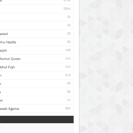
an
(279)
(264)
(2)
(2)
Faraid
(2)
Ilmu Hadits
(5)
arjih
(18)
Ulumul Quran
(14)
Ushul Fiqh
(14)
n
(42)
h
(5)
u
(9)
an
(1)
Jawab Agama
(60)
k