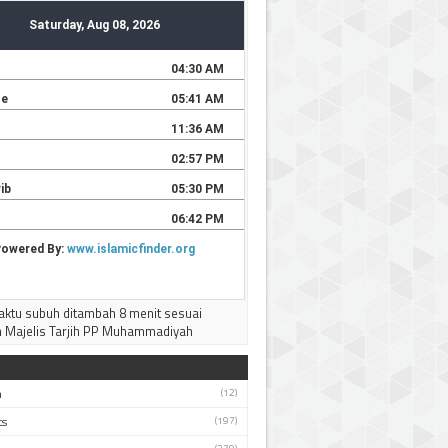
ktu subuh ditambah 8 menit sesuai
 Majelis Tarjih PP Muhammadiyah
h
(12)
ts
(197)