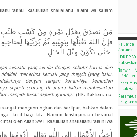
ahu ‘anhu, Rasulullah shallallahu ‘alaihi wa sallam
مَنْ تَصَدَّقَ بِعَدْلِ تَمْرَةٍ مِنْ كَسْبٍ طَيِّبٍ وَلا
فَإِنَّ اللهَ يَقْبَلُهَا بِيَمِيْنِهِ ثُمَّ يُرَبِّيْهَا لِصَاحِبِ،
Keluarga H
Ancaman J
حَتَّى تَكُوْنَ مِثْلَ الْجَبَلِ
.
LDK PP M
Sukseskan
an sesuatu yang senilai dengan sebutir kurma dari
Tanwir III
tidaklah menerima kecuali yang thayyib (yang baik),
PPNA Peri
dekahnya dengan tangan kanan-Nya kemudian
Kader Muh
ya seperti seorang di antara kalian membesarkan
untuk Ban
but menjadi besar seperti gunung.
” (HR. Bukhari, no.
Perempuan
Program 
itu sangat menguntungkan dan berlipat, bahkan dalam
angat kecil bagi kita. Namun keistiqamaan beramal
intai oleh Allah SWT. Rasulullah shallallahu ’alaihi wa
أَحَبُّ الأَعْمَالِ إِلَى اللَّهِ تَعَالَى أَدْوَمُهَا وَإِن