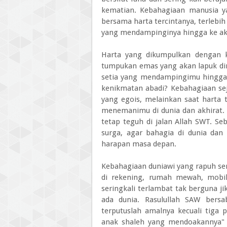
kematian. Kebahagiaan manusia ya
bersama harta tercintanya, terlebih
yang mendampinginya hingga ke akh
Harta yang dikumpulkan dengan k
tumpukan emas yang akan lapuk d
setia yang mendampingimu hingga
kenikmatan abadi? Kebahagiaan sej
yang egois, melainkan saat harta 
menemanimu di dunia dan akhirat. 
tetap teguh di jalan Allah SWT. S
surga, agar bahagia di dunia dan
harapan masa depan.
Kebahagiaan duniawi yang rapuh seri
di rekening, rumah mewah, mobil
seringkali terlambat tak berguna ji
ada dunia. Rasulullah SAW bers
terputuslah amalnya kecuali tiga 
anak shaleh yang mendoakannya" (