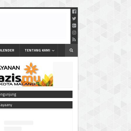
ALENDER
TENTANG KAMI
engunjung
bayaany