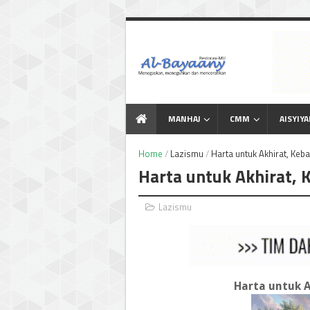
Menegaskan Meneguhkan
dan Mencerahkan
MANHAJ
CMM
AISYIY
Home
/
Lazismu
/
Harta untuk Akhirat, Keb
Harta untuk Akhirat, 
Lazismu
Harta untuk A