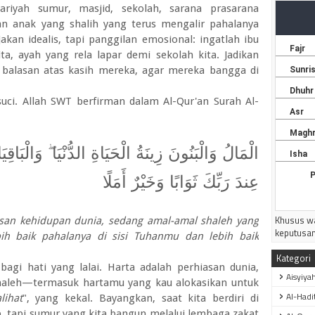
riyah sumur, masjid, sekolah, sarana prasarana
n anak yang shalih yang terus mengalir pahalanya
jakan idealis, tapi panggilan emosional: ingatlah ibu
a, ayah yang rela lapar demi sekolah kita. Jadikan
 balasan atas kasih mereka, agar mereka bangga di
uci. Allah SWT berfirman dalam Al-Qur'an Surah Al-
الْمَالُ وَالْبَنُونَ زِينَةُ الْحَيَاةِ الدُّنْيَا ۖ وَالْبَا
عِندَ رَبِّكَ ثَوَابًا وَخَيْرٌ أَمَلًا
Khusus wa
san kehidupan dunia, sedang amal-amal shaleh yang
keputusan
bih baik pahalanya di sisi Tuhanmu dan lebih baik
Kategori
bagi hati yang lalai. Harta adalah perhiasan dunia,
Aisyiya
shaleh—termasuk hartamu yang kau alokasikan untuk
Al-Hadi
lihat
", yang kekal. Bayangkan, saat kita berdiri di
, tapi sumur yang kita bangun melalui lembaga zakat