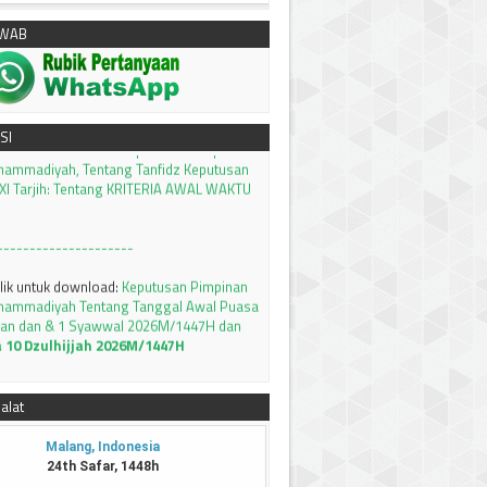
AWAB
klik untuk download:
Keputusan Pimpinan
hammadiyah, Tentang Tanfidz Keputusan
SI
I Tarjih: Tentang KRITERIA AWAL WAKTU
---------------------
klik untuk download:
Keputusan Pimpinan
hammadiyah Tentang Tanggal Awal Puasa
an dan & 1 Syawwal 2026M/1447H dan
a 10 Dzulhijjah 2026M/1447H
setting tambahan waktu subuh 8 menit
llikasi PRAYER TIMES and QIBLA
Silahkan
alat
MSAKIYAH BULAN RAMADHAN 1447 H /
AWA TIMUR
Silahkan bisa didownload
--------------------
Terima kasih