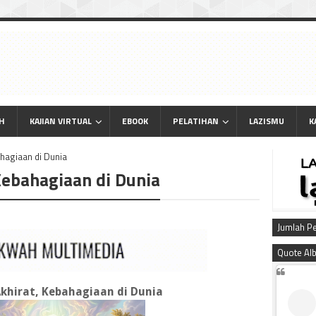
AH
KAJIAN VIRTUAL
EBOOK
PELATIHAN
LAZISMU
K
ahagiaan di Dunia
Kebahagiaan di Dunia
Jumlah P
Quote Al
khirat, Kebahagiaan di Dunia