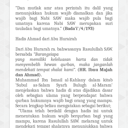
“Dan mutlak amr atau perintah itu dalil yang
menunjukkan hukum wajib diamalkan dan jika
wajib bagi Nabi SAW maka wajib pula bagi
umatnya karena Nabi SAW merupakan suri
tauladan bagi umatnya.”
(Bada’i’/4/193)
Hadis Ahmad dari Abu Hurairah
Dari Abu Hurarah ra. bahwasanya Rasulullah SAW.
bersabda
”Barangsiapa
yang memiliki keleluasan harta dan tidak
menyembelih hewan qurban, maka janganlah
mendekati tempat shalat kami”
.
(HR. Ibnu Majah
dan Ahmad).
Muhammad Ibn Ismail al-Kahlany dalam kitab
‘Subul as-Salam Syarh Bulugh al-Maram’
menjelaskan bahwa hadis di atas dijadikan dasar
oleh sebagian ulama yang berpendapat bahwa
qurban hukumnya wajib bagi orang yang mampu.
Secara lengkap beliau mengatakan sebagai berikut;
“Ulama telah berdalil dengan hadis ini untuk
menentukan hukum wajib berqurban bagi yang
mampu, karena Rasulullah SAW. melarang untuk
mendekati tempat shalatnya menunjukkan bahwa