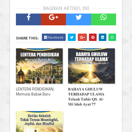
BAGIKAN ARTIKEL INI
Facebook
SHARE THIS:
LENTERA PENDIDIKAN;
𝐁𝐀𝐇𝐀𝐘𝐀 𝐆𝐇𝐔𝐋𝐔𝐖
Memulai Babak Baru
𝐓𝐄𝐑𝐇𝐀𝐃𝐀𝐏 𝐔𝐋𝐀𝐌𝐀
𝐓𝐞𝐥𝐚𝐚𝐡 𝐓𝐚𝐟𝐬𝐢𝐫 𝐐𝐒. 𝐀𝐥-
𝐌ā'𝐢𝐝𝐚𝐡 𝐀𝐲𝐚𝐭 𝟕𝟕