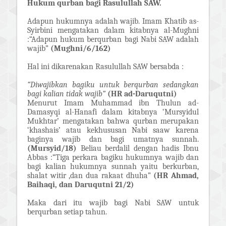
Hukum qurban bagi Rasulullah SAW.
Adapun hukumnya adalah wajib. Imam Khatib as-
Syirbini mengatakan dalam kitabnya al-Mughni
:“Adapun hukum berqurban bagi Nabi SAW adalah
wajib”
(Mughni/6/162)
Hal ini dikarenakan Rasulullah SAW bersabda :
“Diwajibkan bagiku untuk berqurban sedangkan
bagi kalian tidak wajib”
(HR ad-Daruqutni)
Menurut Imam Muhammad ibn Thulun ad-
Damasyqi al-Hanafi dalam kitabnya ‘Mursyidul
Mukhtar’ mengatakan bahwa qurban merupakan
‘khashais’ atau kekhususan Nabi saaw karena
baginya wajib dan bagi umatnya sunnah.
(Mursyid/18)
Beliau berdalil dengan hadis Ibnu
Abbas :“Tiga perkara bagiku hukumnya wajib dan
bagi kalian hukumnya sunnah yaitu berkurban,
shalat witir ,dan dua rakaat dhuha”
(HR Ahmad,
Baihaqi, dan Daruqutni 21/2)
Maka dari itu wajib bagi Nabi SAW untuk
berqurban setiap tahun.