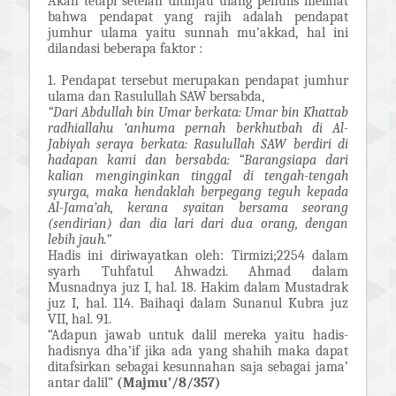
Akan tetapi setelah ditinjau ulang penulis melihat
bahwa pendapat yang rajih adalah pendapat
jumhur ulama yaitu sunnah mu’akkad, hal ini
dilandasi beberapa faktor :
1. Pendapat tersebut merupakan pendapat jumhur
ulama dan Rasulullah SAW bersabda,
“Dari Abdullah bin Umar berkata: Umar bin Khattab
radhiallahu ‘anhuma pernah berkhutbah di Al-
Jabiyah seraya berkata: Rasulullah SAW berdiri di
hadapan kami dan bersabda: “Barangsiapa dari
kalian menginginkan tinggal di tengah-tengah
syurga, maka hendaklah berpegang teguh kepada
Al-Jama’ah, kerana syaitan bersama seorang
(sendirian) dan dia lari dari dua orang, dengan
lebih jauh.”
Hadis ini diriwayatkan oleh: Tirmizi;2254 dalam
syarh Tuhfatul Ahwadzi. Ahmad dalam
Musnadnya juz I, hal. 18. Hakim dalam Mustadrak
juz I, hal. 114. Baihaqi dalam Sunanul Kubra juz
VII, hal. 91.
“Adapun jawab untuk dalil mereka yaitu hadis-
hadisnya dha’if jika ada yang shahih maka dapat
ditafsirkan sebagai kesunnahan saja sebagai jama’
antar dalil”
(Majmu’/8/357)