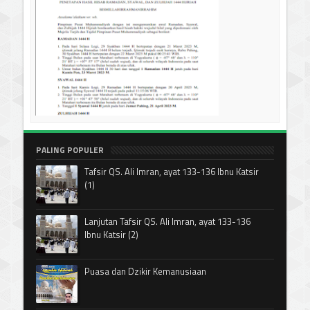
PALING POPULER
Tafsir QS. Ali Imran, ayat 133-136 Ibnu Katsir
(1)
Lanjutan Tafsir QS. Ali Imran, ayat 133-136
Ibnu Katsir (2)
Puasa dan Dzikir Kemanusiaan