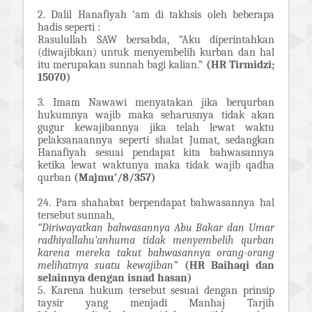
2. Dalil Hanafiyah ‘am di takhsis oleh beberapa
hadis seperti :
Rasulullah SAW bersabda, “Aku diperintahkan
(diwajibkan) untuk menyembelih kurban dan hal
itu merupakan sunnah bagi kalian.”
(HR Tirmidzi;
15070)
3. Imam Nawawi menyatakan jika berqurban
hukumnya wajib maka seharusnya tidak akan
gugur kewajibannya jika telah lewat waktu
pelaksanaannya seperti shalat Jumat, sedangkan
Hanafiyah sesuai pendapat kita bahwasannya
ketika lewat waktunya maka tidak wajib qadha
qurban
(Majmu’/8/357)
24. Para shahabat berpendapat bahwasannya hal
tersebut sunnah,
“Diriwayatkan bahwasannya Abu Bakar dan Umar
radhiyallahu’anhuma tidak menyembelih qurban
karena mereka takut bahwasannya orang-orang
melihatnya suatu kewajiban”
(HR Baihaqi dan
selainnya dengan isnad hasan)
5. Karena hukum tersebut sesuai dengan prinsip
taysir yang menjadi Manhaj Tarjih