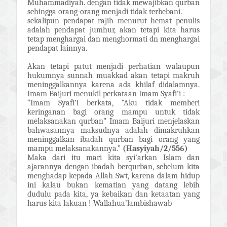
Muhammadiyah. dengan tidak mewajibkan qurban
sehingga orang-orang menjadi tidak terbebani.
sekalipun pendapat rajih menurut hemat penulis
adalah pendapat jumhur, akan tetapi kita harus
tetap menghargai dan menghormati dn menghargai
pendapat lainnya.
Akan tetapi patut menjadi perhatian walaupun
hukumnya sunnah muakkad akan tetapi makruh
meninggalkannya karena ada khilaf didalamnya.
Imam Baijuri menukil perkataan Imam Syafi’i :
“Imam Syafi’i berkata, “Aku tidak memberi
keringanan bagi orang mampu untuk tidak
melaksanakan qurban” Imam Baijuri menjelaskan
bahwasannya maksudnya adalah dimakruhkan
meninggalkan ibadah qurban bagi orang yang
mampu melaksanakannya.”
(Hasyiyah/2/556)
Maka dari itu mari kita syi’arkan Islam dan
ajarannya dengan ibadah berqurban, sebelum kita
menghadap kepada Allah Swt, karena dalam hidup
ini kalau bukan kematian yang datang lebih
dudulu pada kita, ya kebaikan dan ketaatan yang
harus kita lakuan ! Wallahua’lambishawab