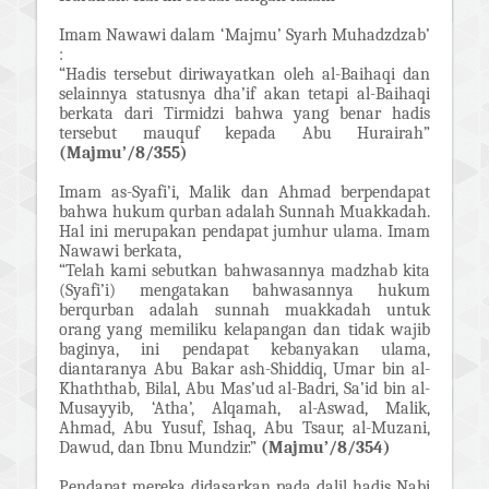
Imam Nawawi dalam ‘Majmu’ Syarh Muhadzdzab’
:
“Hadis tersebut diriwayatkan oleh al-Baihaqi dan
selainnya statusnya dha’if akan tetapi al-Baihaqi
berkata dari Tirmidzi bahwa yang benar hadis
tersebut mauquf kepada Abu Hurairah”
(Majmu’/8/355)
Imam as-Syafi’i, Malik dan Ahmad berpendapat
bahwa hukum qurban adalah Sunnah Muakkadah.
Hal ini merupakan pendapat jumhur ulama. Imam
Nawawi berkata,
“Telah kami sebutkan bahwasannya madzhab kita
(Syafi’i) mengatakan bahwasannya hukum
berqurban adalah sunnah muakkadah untuk
orang yang memiliku kelapangan dan tidak wajib
baginya, ini pendapat kebanyakan ulama,
diantaranya Abu Bakar ash-Shiddiq, Umar bin al-
Khaththab, Bilal, Abu Mas’ud al-Badri, Sa’id bin al-
Musayyib, ‘Atha’, Alqamah, al-Aswad, Malik,
Ahmad, Abu Yusuf, Ishaq, Abu Tsaur, al-Muzani,
Dawud, dan Ibnu Mundzir.”
(Majmu’/8/354)
Pendapat mereka didasarkan pada dalil hadis Nabi