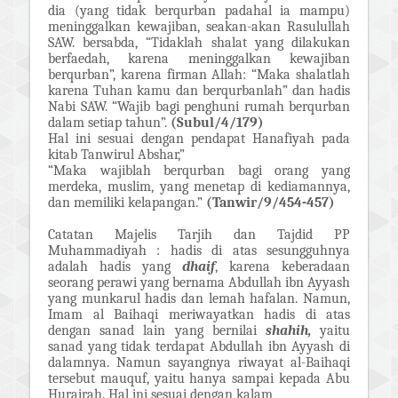
dia (yang tidak berqurban padahal ia mampu)
meninggalkan kewajiban, seakan-akan Rasulullah
SAW. bersabda, “Tidaklah shalat yang dilakukan
berfaedah, karena meninggalkan kewajiban
berqurban”, karena firman Allah: “Maka shalatlah
karena Tuhan kamu dan berqurbanlah” dan hadis
Nabi SAW. “Wajib bagi penghuni rumah berqurban
dalam setiap tahun”.
(Subul/4/179)
Hal ini sesuai dengan pendapat Hanafiyah pada
kitab Tanwirul Abshar,”
“Maka wajiblah berqurban bagi orang yang
merdeka, muslim, yang menetap di kediamannya,
dan memiliki kelapangan.”
(Tanwir/9/454-457)
Catatan Majelis Tarjih dan Tajdid PP
Muhammadiyah : hadis di atas sesungguhnya
adalah hadis yang
dhaif
, karena keberadaan
seorang perawi yang bernama Abdullah ibn Ayyash
yang munkarul hadis dan lemah hafalan. Namun,
Imam al Baihaqi meriwayatkan hadis di atas
dengan sanad lain yang bernilai
shahih,
yaitu
sanad yang tidak terdapat Abdullah ibn Ayyash di
dalamnya. Namun sayangnya riwayat al-Baihaqi
tersebut mauquf, yaitu hanya sampai kepada Abu
Hurairah. Hal ini sesuai dengan kalam