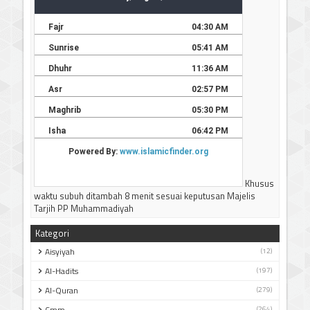
Khusus
waktu subuh ditambah 8 menit sesuai keputusan Majelis
Tarjih PP Muhammadiyah
Kategori
Aisyiyah
(12)
Al-Hadits
(197)
Al-Quran
(279)
Cmm
(264)