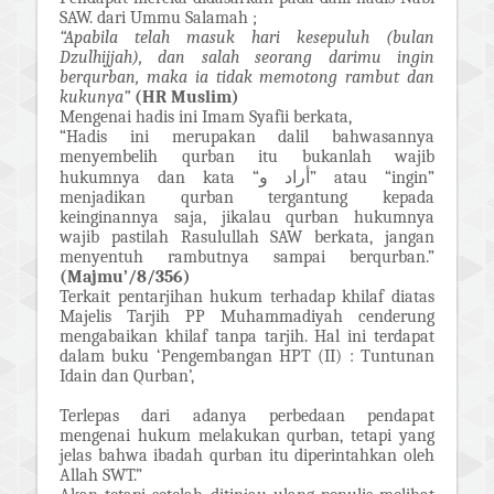
SAW. dari Ummu Salamah ;
“Apabila telah masuk hari kesepuluh (bulan
Dzulhijjah), dan salah seorang darimu ingin
berqurban, maka ia tidak memotong rambut dan
kukunya”
(HR Muslim)
Mengenai hadis ini Imam Syafii berkata,
“Hadis ini merupakan dalil bahwasannya
menyembelih qurban itu bukanlah wajib
hukumnya dan kata “
و
أراد
” atau “ingin”
menjadikan qurban tergantung kepada
keinginannya saja, jikalau qurban hukumnya
wajib pastilah Rasulullah SAW berkata, jangan
menyentuh rambutnya sampai berqurban.”
(Majmu’/8/356)
Terkait pentarjihan hukum terhadap khilaf diatas
Majelis Tarjih PP Muhammadiyah cenderung
mengabaikan khilaf tanpa tarjih. Hal ini terdapat
dalam buku ‘Pengembangan HPT (II) : Tuntunan
Idain dan Qurban’,
Terlepas dari adanya perbedaan pendapat
mengenai hukum melakukan qurban, tetapi yang
jelas bahwa ibadah qurban itu diperintahkan oleh
Allah SWT.”