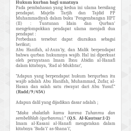
Hukum kurban bagi umatnya
Pada pembahasan yang kedua ini ulama bersilang
pendapat. Majelis Tarjih dan Tajdid PP
Muhammadiyah dalam buku ‘Pengembangan HPT
(II) : Tuntunan Idain dan Qurban’
mengelompokkan pendapat ulama menjadi dua
pendapat :
Perbedaan tersebut dapat diuraikan sebagai
berikut;
Abu Hanifah, al-Auza’iy, dan Malik berpendapat
bahwa qurban hukumnya wajib. Hal ini diperkuat
oleh pernyataan Imam Ibnu Abidin al-Hanafi
dalam kitabnya, ‘Rad al-Mukhtar’,
“Adapun yang berpendapat hukum berqurban itu
wajib adalah Abu Hanifah, Muhammad, Zufar, al-
Hasan dan salah satu riwayat dari Abu Yusuf.”
(Radd/9/454)
Adapun dalil yang dijadikan dasar adalah ;
“Maka shalatlah kamu karena Tuhanmu dan
sembelihlah (qurbanmu).”
(Q.S.
Al-Kautsar:1-2)
Imam al-Kasani al-Hanafi mengatakan dalam
kitabnya ‘Bada’i’ as-Shana’i’,