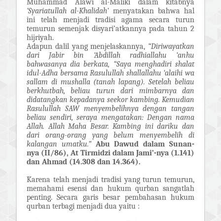
Muhammad Alawi al-Maliki dalam kitabnya
‘Syariatullah al-Khalidah’
menyatakan bahwa hal
ini telah menjadi tradisi agama secara turun
temurun semenjak disyari’atkannya pada tahun 2
hijriyah.
Adapun dalil yang menjelaskannya,
“Diriwayatkan
dari Jabir bin ‘Abdillah radhiallahu ‘anhu
bahwasanya dia berkata, “Saya menghadiri shalat
idul-Adha bersama Rasulullah shallallahu ‘alaihi wa
sallam di mushalla (tanah lapang). Setelah beliau
berkhutbah, beliau turun dari mimbarnya dan
didatangkan kepadanya seekor kambing. Kemudian
Rasulullah SAW menyembelihnya dengan tangan
beliau sendiri, seraya mengatakan: Dengan nama
Allah. Allah Maha Besar. Kambing ini dariku dan
dari orang-orang yang belum menyembelih di
kalangan umatku.”
Abu Dawud dalam Sunan-
nya (II/86), At Tirmidzi dalam Jami’-nya (1.141)
dan Ahmad (14.308 dan 14.364).
Karena telah menjadi tradisi yang turun temurun,
memahami esensi dan hukum qurban sangatlah
penting. Secara garis besar pembahasan hukum
qurban terbagi menjadi dua yaitu :