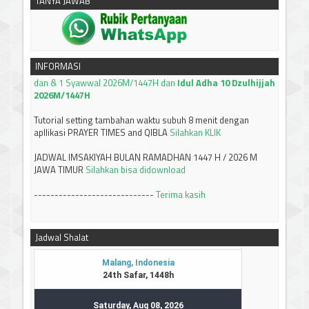
TANYA JAWAB
------------------------------
Silahkan klik untuk download:
Keputusan Pimpinan Pusat
Muhammadiyah Tentang Tanggal Awal Puasa 1 Ramadhan
dan & 1 Syawwal 2026M/1447H dan
Idul Adha 10 Dzulhijjah
INFORMASI
2026M/1447H
Tutorial setting tambahan waktu subuh 8 menit dengan
apllikasi PRAYER TIMES and QIBLA
Silahkan KLIK
JADWAL IMSAKIYAH BULAN RAMADHAN 1447 H / 2026 M
JAWA TIMUR
Silahkan bisa didownload
-----------------------------
Terima kasih
Jadwal Shalat