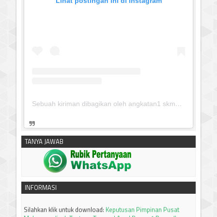
Lihat postingan ini di Instagram
Sebuah kiriman dibagikan oleh angkatan1 skmm 2020 (@albayaanyinfo)
TANYA JAWAB
silahkan klik untuk download:
Keputusan Pimpinan Pusat
Muhammadiyah, Tentang Tanfidz Keputusan Munas XXXI
Tarjih: Tentang KRITERIA AWAL WAKTU SUBUH
------------------------------
INFORMASI
Silahkan klik untuk download:
Keputusan Pimpinan Pusat
Muhammadiyah Tentang Tanggal Awal Puasa 1 Ramadhan
dan & 1 Syawwal 2026M/1447H dan
Idul Adha 10 Dzulhijjah