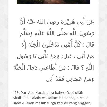
عَنْ أَبِي هُرَيْرَةَ رَضِيَ اللهُ عَنْهُ أَنَّ
رَسُولَ اللَّهِ صَلَّى اللَّهُ عَلَيْهِ وَسَلَّمَ
قَالَ : كُلُّ أُمَّتِي يَدْخُلُونَ الْجَنَّةَ إِلَّا
مَنْ أَبَى ، قَيل: وَمَنْ يَأْبَى يَا رَسُولَ
اللَّهِ ؟ قَالَ : مَنْ أَطَاعَنِي دَخَلَ الْجَنَّةَ
وَمَنْ عَصَانِي فَقَدْ أَبَى
158. Dari Abu Hurairah ra bahwa Rasûlullâh
Shallallahu ‘alaihi wa sallam bersabda, “Semua
umatku akan masuk surga kecuali yang enggan,