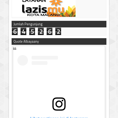
Jumlah Pengunjung
6
4
5
2
6
2
Quote Albayaany