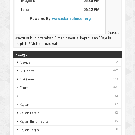
Khusus
waktu subuh ditambah 8 menit sesuai keputusan Majelis
Tarjih PP Muhammadiyah
Kategori
Aisyiyah
(12)
Al-Hadits
(197)
Al-Quran
(279)
Cmm
(264)
Fiqih
(2)
Kajian
(2)
Kajian Faraid
(2)
Kajian Ilmu Hadits
(5)
Kajian Tarjih
(18)