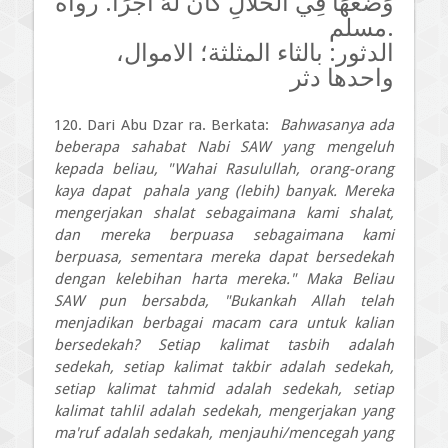
وَضَعَهَا فِي الْحَلَالِ كَانَ لَهُ أَجْرًا. رواه
مسلم.
الدثور: بالثاء المثلثة؛ الاموال،
واحدها دثر
120. Dari Abu Dzar ra. Berkata:
Bahwasanya ada
beberapa sahabat Nabi SAW yang mengeluh
kepada beliau, "Wahai Rasulullah, orang-orang
kaya dapat pahala yang (lebih) banyak. Mereka
mengerjakan shalat sebagaimana kami shalat,
dan mereka berpuasa sebagaimana kami
berpuasa, sementara mereka dapat bersedekah
dengan kelebihan harta mereka." Maka Beliau
SAW pun bersabda, "Bukankah Allah telah
menjadikan berbagai macam cara untuk kalian
bersedekah? Setiap kalimat tasbih adalah
sedekah, setiap kalimat takbir adalah sedekah,
setiap kalimat tahmid adalah sedekah, setiap
kalimat tahlil adalah sedekah, mengerjakan yang
ma'ruf adalah sedakah, menjauhi/mencegah yang