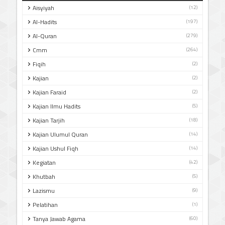
Aisyiyah
(12)
Al-Hadits
(197)
Al-Quran
(279)
Cmm
(264)
Fiqih
(2)
Kajian
(2)
Kajian Faraid
(2)
Kajian Ilmu Hadits
(5)
Kajian Tarjih
(18)
Kajian Ulumul Quran
(14)
Kajian Ushul Fiqh
(14)
Kegiatan
(42)
Khutbah
(5)
Lazismu
(9)
Pelatihan
(1)
Tanya Jawab Agama
(60)