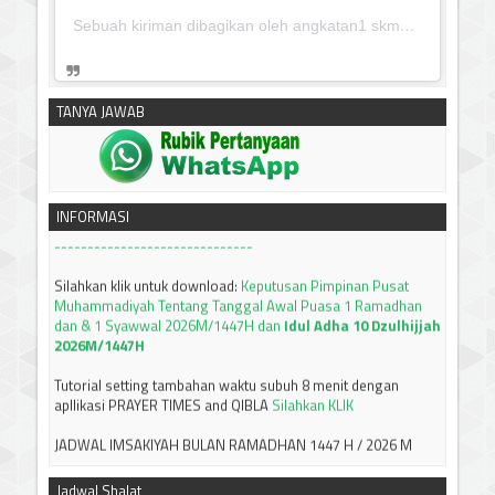
Sebuah kiriman dibagikan oleh angkatan1 skmm 2020 (@albayaanyinfo)
TANYA JAWAB
silahkan klik untuk download:
Keputusan Pimpinan Pusat
Muhammadiyah, Tentang Tanfidz Keputusan Munas XXXI
Tarjih: Tentang KRITERIA AWAL WAKTU SUBUH
INFORMASI
------------------------------
Silahkan klik untuk download:
Keputusan Pimpinan Pusat
Muhammadiyah Tentang Tanggal Awal Puasa 1 Ramadhan
dan & 1 Syawwal 2026M/1447H dan
Idul Adha 10 Dzulhijjah
2026M/1447H
Tutorial setting tambahan waktu subuh 8 menit dengan
apllikasi PRAYER TIMES and QIBLA
Silahkan KLIK
JADWAL IMSAKIYAH BULAN RAMADHAN 1447 H / 2026 M
JAWA TIMUR
Silahkan bisa didownload
-----------------------------
Terima kasih
Jadwal Shalat