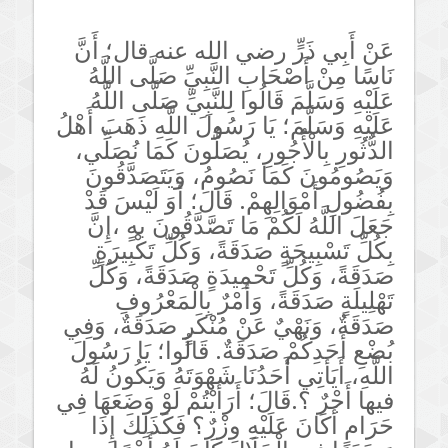
عَنْ أَبِي ذَرٍّ رضي الله عنه قال؛ أَنَّ
نَاسًا مِنْ أَصْحَابِ النَّبِيِّ صَلَّى اللَّهُ
عَلَيْهِ وَسَلَّمَ قَالُوا لِلنَّبِيِّ صَلَّى اللَّهُ
عَلَيْهِ وَسَلَّمَ؛ يَا رَسُولَ اللَّهِ ذَهَبَ أَهْلُ
الدُّثُورِ بِالْأُجُورِ، يُصَلُّونَ كَمَا نُصَلِّي،
وَيَصُومُونَ كَمَا نَصُومُ، وَيَتَصَدَّقُونَ
بِفُضُولِ أَمْوَالِهِمْ. قَالَ؛ أَوَ لَيْسَ قَدْ
جَعَلَ اللَّهُ لَكُمْ مَا تَصَّدَّقُونَ بهٍ ،إِنَّ
بِكُلِّ تَسْبِيحَةٍ صَدَقَةً، وَكُلِّ تَكْبِيرَةٍ
صَدَقَةً، وَكُلِّ تَحْمِيدَةٍ صَدَقَةً، وَكُلِّ
تَهْلِيلَةٍ صَدَقَةً، وَأَمْرٌ بِالْمَعْرُوفِ
صَدَقَةٌ، وَنَهْيٌ عَنْ مُنْكَرٍ صَدَقَةٌ، وَفِي
بُضْعِ أَحَدِكُمْ صَدَقَةٌ. قَالُوا؛ يَا رَسُولَ
اللَّهِ، أَيَأتِي أَحَدُنَا شَهْوَتَهُ وَيَكُونُ لَهُ
فيها أَجْرٌ ؟.قَالَ؛ أَرَأَيْتُمْ لَوْ وَضَعَهَا فِي
حَرَامٍ أَكَانَ عَلَيْهِ وِزْرٌ؟ فَكَذَلِكَ إِذَا