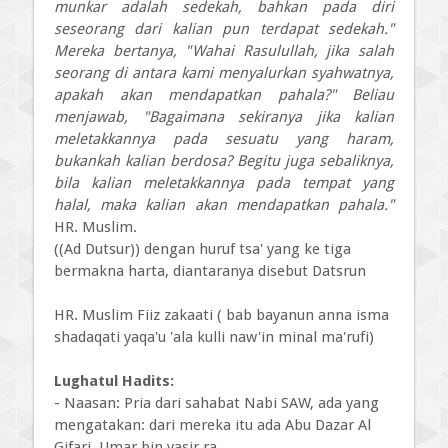
munkar adalah sedekah, bahkan pada diri
seseorang dari kalian pun terdapat sedekah."
Mereka bertanya, "Wahai Rasulullah, jika salah
seorang di antara kami menyalurkan syahwatnya,
apakah akan mendapatkan pahala?" Beliau
menjawab, "Bagaimana sekiranya jika kalian
meletakkannya pada sesuatu yang haram,
bukankah kalian berdosa? Begitu juga sebaliknya,
bila kalian meletakkannya pada tempat yang
halal, maka kalian akan mendapatkan pahala."
HR. Muslim.
((Ad Dutsur)) dengan huruf tsa' yang ke tiga
bermakna harta, diantaranya disebut Datsrun
HR. Muslim Fiiz zakaati ( bab bayanun anna isma
shadaqati yaqa'u 'ala kulli naw'in minal ma'rufi)
Lughatul Hadits:
- Naasan: Pria dari sahabat Nabi SAW, ada yang
mengatakan: dari mereka itu ada Abu Dazar Al
Gifari, Umar bin yasir ra.