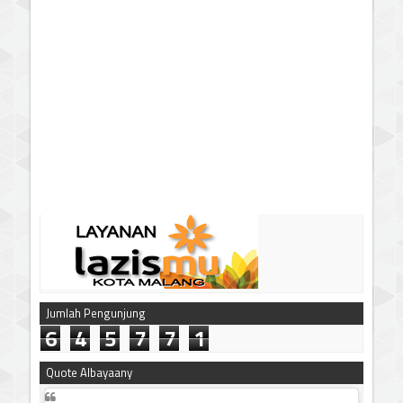
Jumlah Pengunjung
6
4
5
7
7
1
Quote Albayaany