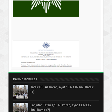
PALING POPULER
Tafsir QS. Ali Imran, ayat 133-136 Ibnu Katsir
(1)
Lanjutan Tafsir QS. Ali Imran, ayat 133-136
Ibnu Katsir (2)