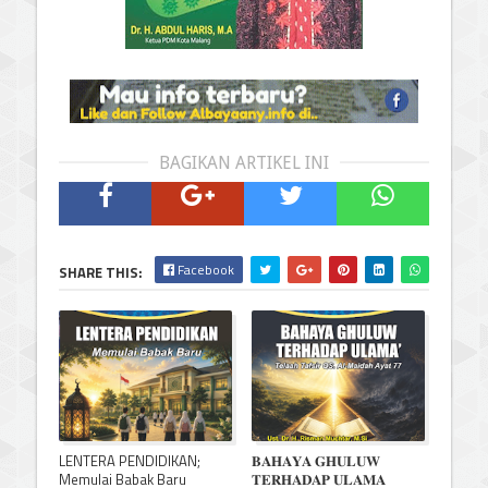
BAGIKAN ARTIKEL INI
Facebook
SHARE THIS:
LENTERA PENDIDIKAN;
𝐁𝐀𝐇𝐀𝐘𝐀 𝐆𝐇𝐔𝐋𝐔𝐖
Memulai Babak Baru
𝐓𝐄𝐑𝐇𝐀𝐃𝐀𝐏 𝐔𝐋𝐀𝐌𝐀