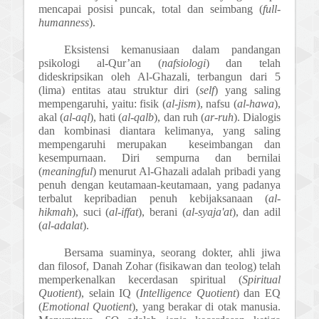
mencapai posisi puncak, total dan seimbang (
full-
humanness
).
Eksistensi kemanusiaan dalam pandangan
psikologi al-Qur’an (
nafsiologi
) dan telah
dideskripsikan oleh Al-Ghazali, terbangun dari 5
(lima) entitas atau struktur diri (
self
) yang saling
mempengaruhi, yaitu: fisik (
al
-
jism
), nafsu (
al-hawa
),
akal (
al
-
aql
), hati (
al
-
qalb
), dan ruh (
ar-ruh
). Dialogis
dan kombinasi diantara kelimanya, yang saling
mempengaruhi merupakan keseimbangan dan
kesempurnaan. Diri sempurna dan bernilai
(
meaningful
) menurut Al-Ghazali adalah pribadi yang
penuh dengan keutamaan-keutamaan, yang padanya
terbalut kepribadian penuh kebijaksanaan (
al-
hikmah
), suci (
al-iffat
), berani (
al-syaja'at
), dan adil
(
al-adalat
).
Bersama suaminya, seorang dokter, ahli jiwa
dan filosof, Danah Zohar (fisikawan dan teolog) telah
memperkenalkan kecerdasan spiritual (
Spiritual
Quotient
), selain IQ (
Intelligence Quotient
) dan EQ
(
Emotional Quotient
), yang berakar di otak manusia.