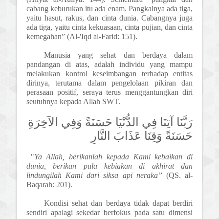
cabang keburukan itu ada enam. Pangkalnya ada tiga,
yaitu hasut, rakus, dan cinta dunia. Cabangnya juga
ada tiga, yaitu cinta kekuasaan, cinta pujian, dan cinta
kemegahan” (Al-'Iqd al-Farid: 151).
Manusia yang sehat dan berdaya dalam
pandangan di atas, adalah individu yang mampu
melakukan kontrol keseimbangan terhadap entitas
dirinya, terutama dalam pengelolaan pikiran dan
perasaan positif, seraya terus menggantungkan diri
seutuhnya kepada Allah SWT.
رَبَّنَا آتِنَا فِي الدُّنْيَا حَسَنَةً وَفِي الآخِرَةِ
حَسَنَةً وَقِنَا عَذَابَ النَّارِ
"
Ya Allah, berikanlah kepada Kami kebaikan di
dunia, berikan pula kebiakan di akhirat dan
lindungilah Kami dari siksa api neraka”
(QS. al-
Baqarah: 201).
Kondisi sehat dan berdaya tidak dapat berdiri
sendiri apalagi sekedar berfokus pada satu dimensi