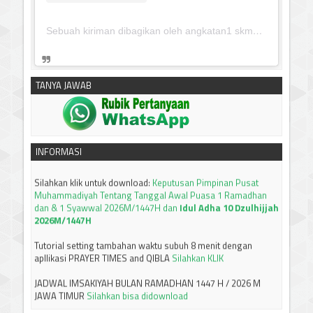
Sebuah kiriman dibagikan oleh angkatan1 skmm 2020 (@albayaanyinfo)
TANYA JAWAB
silahkan klik untuk download:
Keputusan Pimpinan Pusat
Muhammadiyah, Tentang Tanfidz Keputusan Munas XXXI
Tarjih: Tentang KRITERIA AWAL WAKTU SUBUH
------------------------------
INFORMASI
Silahkan klik untuk download:
Keputusan Pimpinan Pusat
Muhammadiyah Tentang Tanggal Awal Puasa 1 Ramadhan
dan & 1 Syawwal 2026M/1447H dan
Idul Adha 10 Dzulhijjah
2026M/1447H
Tutorial setting tambahan waktu subuh 8 menit dengan
apllikasi PRAYER TIMES and QIBLA
Silahkan KLIK
JADWAL IMSAKIYAH BULAN RAMADHAN 1447 H / 2026 M
JAWA TIMUR
Silahkan bisa didownload
-----------------------------
Terima kasih