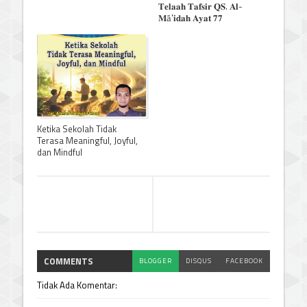
𝐓𝐞𝐥𝐚𝐚𝐡 𝐓𝐚𝐟𝐬𝐢𝐫 𝐐𝐒. 𝐀𝐥-
𝐌ā'𝐢𝐝𝐚𝐡 𝐀𝐲𝐚𝐭 𝟕𝟕
Ketika Sekolah Tidak
Terasa Meaningful, Joyful,
dan Mindful
COMMENTS
BLOGGER
DISQUS
FACEBOOK
Tidak Ada Komentar: