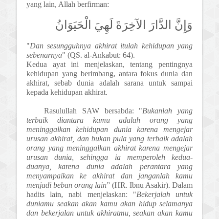
yang lain, Allah berfirman:
وَإِنَّ الدَّارَ الآخِرَةَ لَهِيَ الْحَيَوَانُ
"
Dan sesungguhnya akhirat itulah kehidupan yang
sebenarnya
" (QS. al-Ankabut: 64).
Kedua ayat ini menjelaskan, tentang pentingnya
kehidupan yang berimbang, antara fokus dunia dan
akhirat, sebab dunia adalah sarana untuk sampai
kepada kehidupan akhirat.
Rasulullah SAW bersabda: "
Bukanlah yang
terbaik diantara kamu adalah orang yang
meninggalkan kehidupan dunia karena mengejar
urusan akhirat, dan bukan pula yang terbaik adalah
orang yang meninggalkan akhirat karena mengejar
urusan dunia, sehingga ia memperoleh kedua-
duanya, karena dunia adalah perantara yang
menyampaikan ke akhirat dan janganlah kamu
menjadi beban orang lain
” (HR. Ibnu Asakir). Dalam
hadits lain, nabi menjelaskan: "
Bekerjalah untuk
duniamu seakan akan kamu akan hidup selamanya
dan bekerjalan untuk akhiratmu, seakan akan kamu