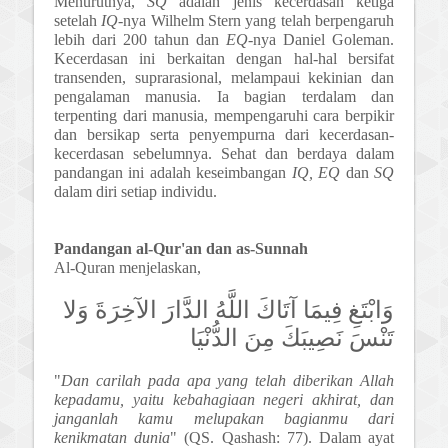
Menurutnya,
SQ
adalah jenis kecerdasan ketiga
setelah
IQ
-nya Wilhelm Stern yang telah berpengaruh
lebih dari 200 tahun dan
EQ
-nya Daniel Goleman.
Kecerdasan ini berkaitan dengan hal-hal bersifat
transenden, suprarasional, melampaui kekinian dan
pengalaman manusia. Ia bagian terdalam dan
terpenting dari manusia, mempengaruhi cara berpikir
dan bersikap serta penyempurna dari kecerdasan-
kecerdasan sebelumnya. Sehat dan berdaya dalam
pandangan ini adalah keseimbangan
IQ, EQ
dan
SQ
dalam diri setiap individu.
Pandangan al-Qur'an dan as-Sunnah
Al-Quran menjelaskan,
وَابْتَغِ فِيمَا آتَاكَ اللَّهُ الدَّارَ الآخِرَةَ وَلا
تَنْسَ نَصِيبَكَ مِنَ الدُّنْيَا
"
Dan carilah pada apa yang telah diberikan Allah
kepadamu, yaitu kebahagiaan negeri akhirat, dan
janganlah kamu melupakan bagianmu dari
kenikmatan dunia
" (QS. Qashash: 77). Dalam ayat