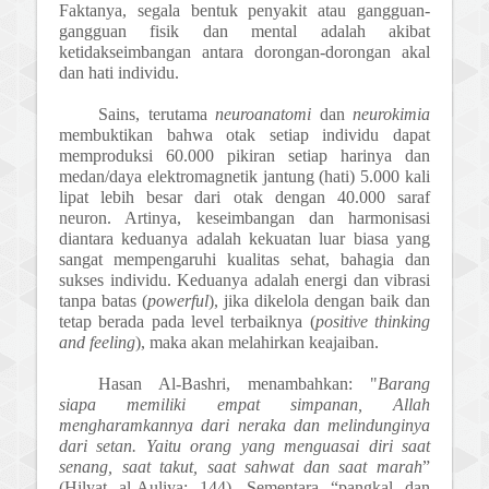
Faktanya, segala bentuk penyakit atau gangguan-
gangguan fisik dan mental adalah akibat
ketidakseimbangan antara dorongan-dorongan akal
dan hati individu.
Sains, terutama
neuroanatomi
dan
neurokimia
membuktikan bahwa otak setiap individu dapat
memproduksi 60.000 pikiran setiap harinya dan
medan/daya elektromagnetik jantung (hati) 5.000 kali
lipat lebih besar dari otak dengan 40.000 saraf
neuron. Artinya, keseimbangan dan harmonisasi
diantara keduanya adalah kekuatan luar biasa yang
sangat mempengaruhi kualitas sehat, bahagia dan
sukses individu. Keduanya adalah energi dan vibrasi
tanpa batas (
powerful
), jika dikelola dengan baik dan
tetap berada pada level terbaiknya (
positive thinking
and feeling
), maka akan melahirkan keajaiban.
Hasan Al-Bashri, menambahkan: "
Barang
siapa memiliki empat simpanan, Allah
mengharamkannya dari neraka dan melindunginya
dari setan. Yaitu orang yang menguasai diri saat
senang, saat takut, saat sahwat dan saat marah
”
(Hilyat al-Auliya: 144). Sementara “pangkal dan