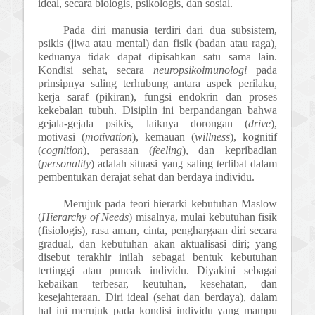
ideal, secara biologis, psikologis, dan sosial.
Pada diri manusia terdiri dari dua subsistem,
psikis (jiwa atau mental) dan fisik (badan atau raga),
keduanya tidak dapat dipisahkan satu sama lain.
Kondisi sehat, secara
neuropsikoimunologi
pada
prinsipnya saling terhubung antara aspek perilaku,
kerja saraf (pikiran), fungsi endokrin dan proses
kekebalan tubuh. Disiplin ini berpandangan bahwa
gejala-gejala psikis, laiknya dorongan (
drive
),
motivasi (
motivation
), kemauan (
willness
), kognitif
(
cognition
), perasaan (
feeling
), dan kepribadian
(
personality
) adalah situasi yang saling terlibat dalam
pembentukan derajat sehat dan berdaya individu.
Merujuk pada teori hierarki kebutuhan Maslow
(
Hierarchy of Needs
) misalnya, mulai kebutuhan fisik
(fisiologis), rasa aman, cinta, penghargaan diri secara
gradual, dan kebutuhan akan aktualisasi diri; yang
disebut terakhir inilah sebagai bentuk kebutuhan
tertinggi atau puncak individu. Diyakini sebagai
kebaikan terbesar, keutuhan, kesehatan, dan
kesejahteraan. Diri ideal (sehat dan berdaya), dalam
hal ini merujuk pada kondisi individu yang mampu