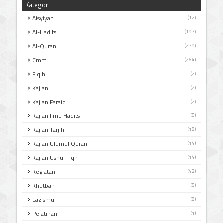
Kategori
Aisyiyah
(12)
Al-Hadits
(197)
Al-Quran
(279)
Cmm
(264)
Fiqih
(2)
Kajian
(2)
Kajian Faraid
(2)
Kajian Ilmu Hadits
(5)
Kajian Tarjih
(18)
Kajian Ulumul Quran
(14)
Kajian Ushul Fiqh
(14)
Kegiatan
(42)
Khutbah
(5)
Lazismu
(8)
Pelatihan
(1)