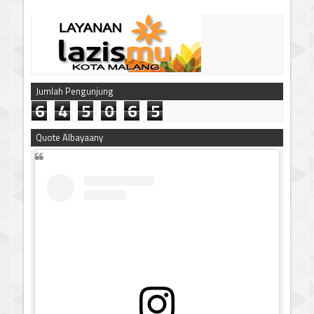
Jumlah Pengunjung
6
4
5
0
6
5
Quote Albayaany