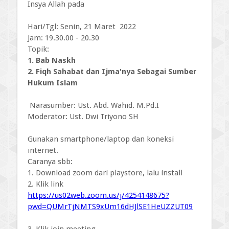
Insya Allah pada
Hari/Tgl: Senin, 21 Maret 2022
Jam: 19.30.00 - 20.30
Topik:
1. Bab Naskh
2. Fiqh Sahabat dan Ijma'nya Sebagai Sumber
Hukum Islam
Narasumber: Ust. Abd. Wahid. M.Pd.I
Moderator: Ust. Dwi Triyono SH
Gunakan smartphone/laptop dan koneksi
internet.
Caranya sbb:
1. Download zoom dari playstore, lalu install
2. Klik link
https://us02web.zoom.us/j/4254148675?
pwd=QUMrTjNMTS9xUm16dHJlSE1HeUZZUT09
3. Klik join meeting