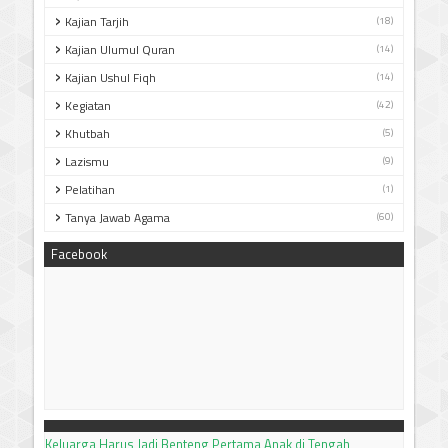
Kajian Tarjih
(18)
Kajian Ulumul Quran
(14)
Kajian Ushul Fiqh
(14)
Kegiatan
(42)
Khutbah
(5)
Lazismu
(9)
Pelatihan
(1)
Tanya Jawab Agama
(60)
Facebook
Keluarga Harus Jadi Benteng Pertama Anak di Tengah