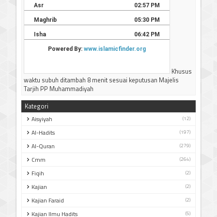
Khusus
waktu subuh ditambah 8 menit sesuai keputusan Majelis
Tarjih PP Muhammadiyah
Kategori
Aisyiyah
(12)
Al-Hadits
(197)
Al-Quran
(279)
Cmm
(264)
Fiqih
(2)
Kajian
(2)
Kajian Faraid
(2)
Kajian Ilmu Hadits
(5)