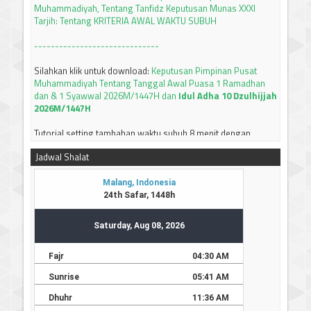
Tarjih: Tentang KRITERIA AWAL WAKTU SUBUH
------------------------------
Silahkan klik untuk download:
Keputusan Pimpinan Pusat
Muhammadiyah Tentang Tanggal Awal Puasa 1 Ramadhan
dan & 1 Syawwal 2026M/1447H dan
Idul Adha 10 Dzulhijjah
2026M/1447H
Tutorial setting tambahan waktu subuh 8 menit dengan
apllikasi PRAYER TIMES and QIBLA
Silahkan KLIK
Jadwal Shalat
JADWAL IMSAKIYAH BULAN RAMADHAN 1447 H / 2026 M
JAWA TIMUR
Silahkan bisa didownload
-----------------------------
Terima kasih