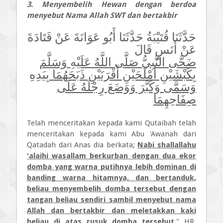
3. Menyembelih Hewan dengan berdoa
menyebut Nama Allah SWT dan bertakbir
حَدَّثَنَا قُتَيْبَةُ حَدَّثَنَا أَبُو عَوَانَةَ عَنْ قَتَادَةَ
عَنْ أَنَسٍ قَالَ
ضَحَّى النَّبِيُّ صَلَّى اللَّهُ عَلَيْهِ وَسَلَّمَ
بِكَبْشَيْنِ أَمْلَحَيْنِ أَقْرَنَيْنِ ذَبَحَهُمَا بِيَدِهِ
وَسَمَّى وَكَبَّرَ وَوَضَعَ رِجْلَهُ عَلَى
صِفَاحِهِمَا
Telah menceritakan kepada kami Qutaibah telah
menceritakan kepada kami Abu 'Awanah dari
Qatadah dari Anas dia berkata;
Nabi shallallahu
'alaihi wasallam berkurban dengan dua ekor
domba yang warna putihnya lebih dominan di
banding warna hitamnya, dan bertanduk,
beliau menyembelih domba tersebut dengan
tangan beliau sendiri sambil menyebut nama
Allah dan bertakbir dan meletakkan kaki
beliau di atas rusuk domba tersebut
." HR.