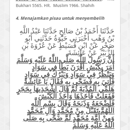
Bukhari 5565. HR. Muslim 1966. Shahih
4. Menajamkan pisau untuk menyembelih
حَدَّثَنَا أَحْمَدُ بْنُ صَالِحٍ حَدَّثَنَا عَبْدُ اللَّهِ
بْنُ وَهْبٍ أَخْبَرَنِي حَيْوَةُ حَدَّثَنِي أَبُو
صَخْرٍ عَنْ ابْنِ قُسَيْطٍ عَنْ عُرْوَةَ بْنِ
الزُّبَيْرِ عَنْ عَائِشَةَ
أَنَّ رَسُولَ اللَّهِ صَلَّى اللَّهُ عَلَيْهِ وَسَلَّمَ
أَمَرَ بِكَبْشٍ أَقْرَنَ يَطَأُ فِي سَوَادٍ
وَيَنْظُرُ فِي سَوَادٍ وَيَبْرُكُ فِي سَوَادٍ
فَأُتِيَ بِهِ فَضَحَّى بِهِ فَقَالَ يَا عَائِشَةُ
هَلُمِّي الْمُدْيَةَ ثُمَّ قَالَ اشْحَذِيهَا بِحَجَرٍ
فَفَعَلَتْ فَأَخَذَهَا وَأَخَذَ الْكَبْشَ
فَأَضْجَعَهُ وَذَبَحَهُ وَقَالَ بِسْمِ اللَّهِ
اللَّهُمَّ تَقَبَّلْ مِنْ مُحَمَّدٍ وَآلِ مُحَمَّدٍ
وَمِنْ أُمَّةِ مُحَمَّدٍ ثُمَّ ضَحَّى بِهِ صَلَّى
اللَّهُ عَلَيْهِ وَسَلَّمَ