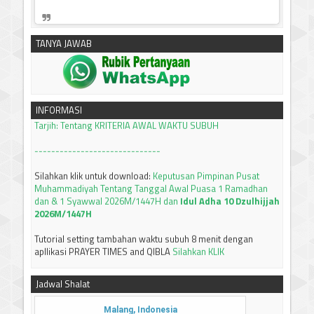
TANYA JAWAB
silahkan klik untuk download:
Keputusan Pimpinan Pusat
Muhammadiyah, Tentang Tanfidz Keputusan Munas XXXI
Tarjih: Tentang KRITERIA AWAL WAKTU SUBUH
INFORMASI
------------------------------
Silahkan klik untuk download:
Keputusan Pimpinan Pusat
Muhammadiyah Tentang Tanggal Awal Puasa 1 Ramadhan
dan & 1 Syawwal 2026M/1447H dan
Idul Adha 10 Dzulhijjah
2026M/1447H
Tutorial setting tambahan waktu subuh 8 menit dengan
apllikasi PRAYER TIMES and QIBLA
Silahkan KLIK
JADWAL IMSAKIYAH BULAN RAMADHAN 1447 H / 2026 M
JAWA TIMUR
Silahkan bisa didownload
Jadwal Shalat
-----------------------------
Terima kasih