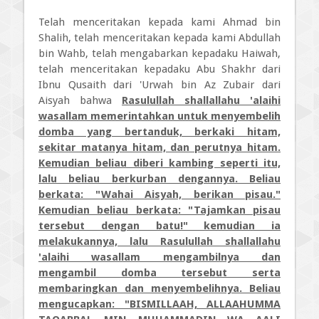
Telah menceritakan kepada kami Ahmad bin
Shalih, telah menceritakan kepada kami Abdullah
bin Wahb, telah mengabarkan kepadaku Haiwah,
telah menceritakan kepadaku Abu Shakhr dari
Ibnu Qusaith dari 'Urwah bin Az Zubair dari
Aisyah bahwa
Rasulullah shallallahu 'alaihi
wasallam memerintahkan untuk menyembelih
domba yang bertanduk, berkaki hitam,
sekitar matanya hitam, dan perutnya hitam.
Kemudian beliau diberi kambing seperti itu,
lalu beliau berkurban dengannya. Beliau
berkata: "Wahai Aisyah, berikan pisau."
Kemudian beliau berkata: "Tajamkan pisau
tersebut dengan batu!" kemudian ia
melakukannya, lalu Rasulullah shallallahu
'alaihi wasallam mengambilnya dan
mengambil domba tersebut serta
membaringkan dan menyembelihnya. Beliau
mengucapkan: "BISMILLAAH, ALLAAHUMMA