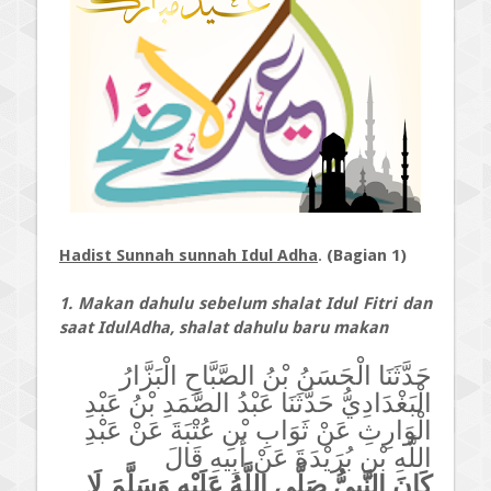
Hadist Sunnah sunnah Idul Adha
.
(Bagian 1)
1. Makan dahulu sebelum shalat Idul Fitri dan
saat
IdulAdha, s
halat dahulu baru makan
حَدَّثَنَا الْحَسَنُ بْنُ الصَّبَّاحِ الْبَزَّارُ
الْبَغْدَادِيُّ حَدَّثَنَا عَبْدُ الصَّمَدِ بْنُ عَبْدِ
الْوَارِثِ عَنْ ثَوَابِ بْنِ عُتْبَةَ عَنْ عَبْدِ
اللَّهِ بْنِ بُرَيْدَةَ عَنْ أَبِيهِ قَالَ
كَانَ النَّبِيُّ صَلَّى اللَّهُ عَلَيْهِ وَسَلَّمَ لَا