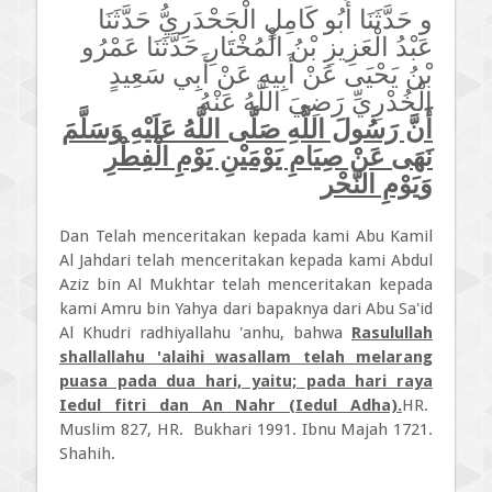
و حَدَّثَنَا أَبُو كَامِلٍ الْجَحْدَرِيُّ حَدَّثَنَا
عَبْدُ الْعَزِيزِ بْنُ الْمُخْتَارِ حَدَّثَنَا عَمْرُو
بْنُ يَحْيَى عَنْ أَبِيهِ عَنْ أَبِي سَعِيدٍ
الْخُدْرِيِّ رَضِيَ اللَّهُ عَنْهُ
أَنَّ رَسُولَ اللَّهِ صَلَّى اللَّهُ عَلَيْهِ وَسَلَّمَ
نَهَى عَنْ صِيَامِ يَوْمَيْنِ يَوْمِ الْفِطْرِ
وَيَوْمِ النَّحْر
Dan Telah menceritakan kepada kami Abu Kamil
Al Jahdari telah menceritakan kepada kami Abdul
Aziz bin Al Mukhtar telah menceritakan kepada
kami Amru bin Yahya dari bapaknya dari Abu Sa'id
Al Khudri radhiyallahu 'anhu, bahwa
Rasulullah
shallallahu 'alaihi wasallam telah melarang
puasa pada dua hari, yaitu; pada hari raya
Iedul fitri dan An Nahr (Iedul Adha).
HR.
Muslim 827, HR. Bukhari 1991. Ibnu Majah 1721.
Shahih.