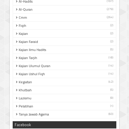
Al-Hadits
(197)
Al-Quran
(279)
Cmm
(264)
Fiqih
(2)
Kajian
(2)
Kajian Faraid
(2)
Kajian Ilmu Hadits
(5)
Kajian Tarjih
(18)
Kajian Ulumul Quran
(14)
Kajian Ushul Fiqh
(14)
Kegiatan
(42)
Khutbah
(5)
Lazismu
(9)
Pelatihan
(1)
Tanya Jawab Agama
(60)
Facebook