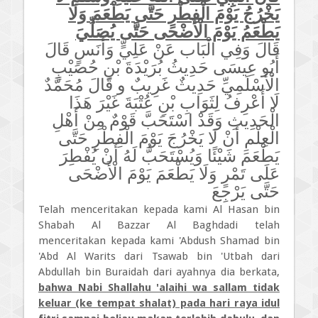
يَخْرُجُ يَوْمَ الْفِطْرِ حَتَّى يَطْعَمَ وَلَا
يَطْعَمُ يَوْمَ الْأَضْحَى حَتَّى يُصَلِّيَ
قَالَ وَفِي الْبَاب عَنْ عَلِيٍّ وَأَنَسٍ قَالَ
أَبُو عِيسَى حَدِيثُ بُرَيْدَةَ بْنِ حُصَيْبٍ
الْأَسْلَمِيِّ حَدِيثٌ غَرِيبٌ و قَالَ مُحَمَّدٌ
لَا أَعْرِفُ لِثَوَابِ بْنِ عُتْبَةَ غَيْرَ هَذَا
الْحَدِيثِ وَقَدْ اسْتَحَبَّ قَوْمٌ مِنْ أَهْلِ
الْعِلْمِ أَنْ لَا يَخْرُجَ يَوْمَ الْفِطْرِ حَتَّى
يَطْعَمَ شَيْئًا وَيُسْتَحَبُّ لَهُ أَنْ يُفْطِرَ
عَلَى تَمْرٍ وَلَا يَطْعَمَ يَوْمَ الْأَضْحَى
حَتَّى يَرْجِعَ
Telah menceritakan kepada kami Al Hasan bin
Shabah Al Bazzar Al Baghdadi telah
menceritakan kepada kami 'Abdush Shamad bin
'Abd Al Warits dari Tsawab bin 'Utbah dari
Abdullah bin Buraidah dari ayahnya dia berkata,
bahwa Nabi Shallahu 'alaihi wa sallam tidak
keluar (ke tempat shalat) pada hari raya idul