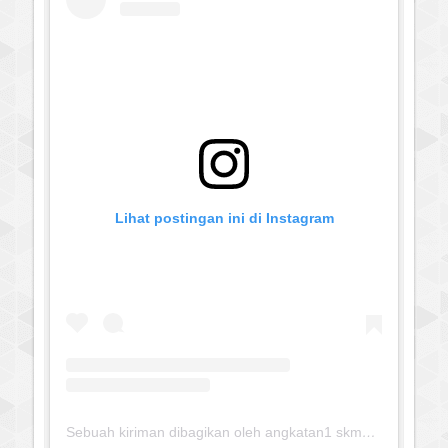
Lihat postingan ini di Instagram
Sebuah kiriman dibagikan oleh angkatan1 skmm 2020 (@albayaanyinfo)