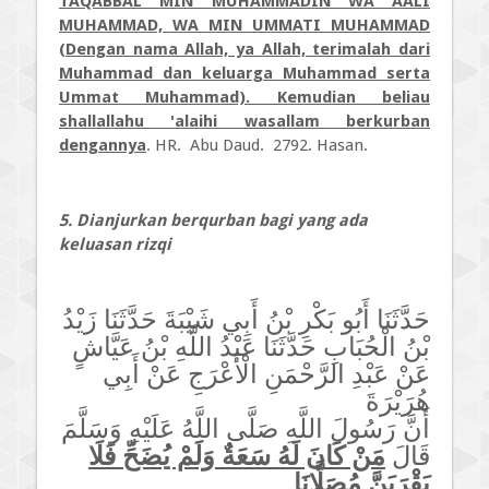
TAQABBAL MIN MUHAMMADIN WA AALI
MUHAMMAD, WA MIN UMMATI MUHAMMAD
(Dengan nama Allah, ya Allah, terimalah dari
Muhammad dan keluarga Muhammad serta
Ummat Muhammad). Kemudian beliau
shallallahu 'alaihi wasallam berkurban
dengannya
. HR. Abu Daud. 2792. Hasan.
5. Dianjurkan berqurban bagi yang ada
keluasan rizqi
حَدَّثَنَا أَبُو بَكْرِ بْنُ أَبِي شَيْبَةَ حَدَّثَنَا زَيْدُ
بْنُ الْحُبَابِ حَدَّثَنَا عَبْدُ اللَّهِ بْنُ عَيَّاشٍ
عَنْ عَبْدِ الرَّحْمَنِ الْأَعْرَجِ عَنْ أَبِي
هُرَيْرَةَ
أَنَّ رَسُولَ اللَّهِ صَلَّى اللَّهُ عَلَيْهِ وَسَلَّمَ
قَالَ
مَنْ كَانَ لَهُ سَعَةٌ وَلَمْ يُضَحِّ فَلَا
يَقْرَبَنَّ مُصَلَّانَا