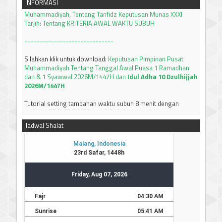
INFORMASI
Tarjih: Tentang KRITERIA AWAL WAKTU SUBUH
------------------------------
Silahkan klik untuk download:
Keputusan Pimpinan Pusat
Muhammadiyah Tentang Tanggal Awal Puasa 1 Ramadhan
dan & 1 Syawwal 2026M/1447H dan
Idul Adha 10 Dzulhijjah
2026M/1447H
Tutorial setting tambahan waktu subuh 8 menit dengan
apllikasi PRAYER TIMES and QIBLA
Silahkan KLIK
JADWAL IMSAKIYAH BULAN RAMADHAN 1447 H / 2026 M
JAWA TIMUR
Silahkan bisa didownload
Jadwal Shalat
-----------------------------
Terima kasih