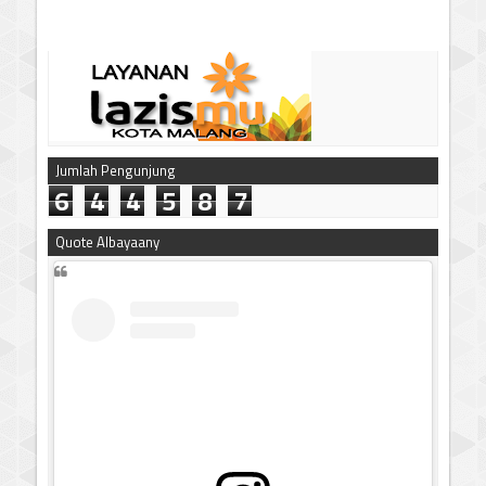
Jumlah Pengunjung
6
4
4
5
8
7
Quote Albayaany