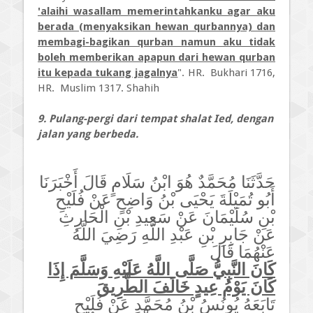
'alaihi wasallam memerintahkanku agar aku
berada (menyaksikan hewan qurbannya) dan
membagi-bagikan qurban namun aku tidak
boleh memberikan apapun dari hewan qurban
itu kepada tukang jagalnya
". HR. Bukhari 1716,
HR. Muslim 1317. Shahih
9. Pulang-pergi dari tempat shalat Ied, dengan
jalan yang berbeda.
حَدَّثَنَا مُحَمَّدٌ هُوَ ابْنُ سَلَامٍ قَالَ أَخْبَرَنَا
أَبُو تُمَيْلَةَ يَحْيَى بْنُ وَاضِحٍ عَنْ فُلَيْحِ
بْنِ سُلَيْمَانَ عَنْ سَعِيدِ بْنِ الْحَارِثِ
عَنْ جَابِرِ بْنِ عَبْدِ اللَّهِ رَضِيَ اللَّهُ
عَنْهُمَا قَالَ
كَانَ النَّبِيُّ صَلَّى اللَّهُ عَلَيْهِ وَسَلَّمَ إِذَا
كَانَ يَوْمُ عِيدٍ خَالَفَ الطَّرِيقَ
تَابَعَهُ يُونُسُ بْنُ مُحَمَّدٍ عَنْ فُلَيْحٍ