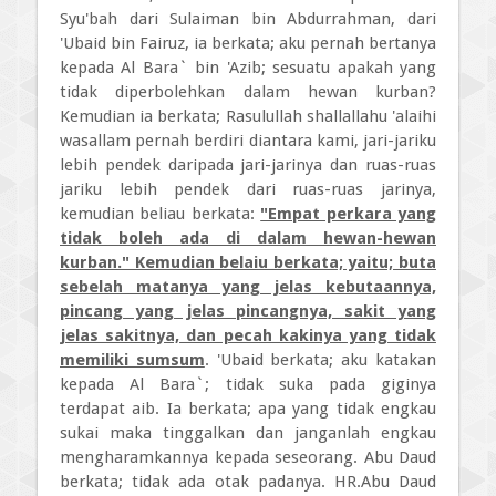
Syu'bah dari Sulaiman bin Abdurrahman, dari
'Ubaid bin Fairuz, ia berkata; aku pernah bertanya
kepada Al Bara` bin 'Azib; sesuatu apakah yang
tidak diperbolehkan dalam hewan kurban?
Kemudian ia berkata; Rasulullah shallallahu 'alaihi
wasallam pernah berdiri diantara kami, jari-jariku
lebih pendek daripada jari-jarinya dan ruas-ruas
jariku lebih pendek dari ruas-ruas jarinya,
kemudian beliau berkata:
"Empat perkara yang
tidak boleh ada di dalam hewan-hewan
kurban." Kemudian belaiu berkata; yaitu; buta
sebelah matanya yang jelas kebutaannya,
pincang yang jelas pincangnya, sakit yang
jelas sakitnya, dan pecah kakinya yang tidak
memiliki sumsum
. 'Ubaid berkata; aku katakan
kepada Al Bara`; tidak suka pada giginya
terdapat aib. Ia berkata; apa yang tidak engkau
sukai maka tinggalkan dan janganlah engkau
mengharamkannya kepada seseorang. Abu Daud
berkata; tidak ada otak padanya. HR.Abu Daud