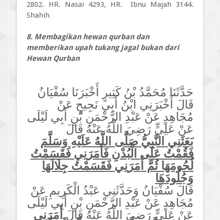
2802. HR. Nasai 4293, HR. Ibnu Majah 3144.
Shahih
8. Membagikan hewan qurban dan
memberikan upah tukang jagal bukan dari
Hewan Qurban
حَدَّثَنَا مُحَمَّدُ بْنُ كَثِيرٍ أَخْبَرَنَا سُفْيَانُ
قَالَ أَخْبَرَنِي ابْنُ أَبِي نَجِيحٍ عَنْ
مُجَاهِدٍ عَنْ عَبْدِ الرَّحْمَنِ بْنِ أَبِي لَيْلَى
عَنْ عَلِيٍّ رَضِيَ اللَّهُ عَنْهُ قَالَ
بَعَثَنِي النَّبِيُّ صَلَّى اللَّهُ عَلَيْهِ وَسَلَّمَ
فَقُمْتُ عَلَى الْبُدْنِ فَأَمَرَنِي فَقَسَمْتُ
لُحُومَهَا ثُمَّ أَمَرَنِي فَقَسَمْتُ جِلَالَهَا
وَجُلُودَهَا
قَالَ سُفْيَانُ وَحَدَّثَنِي عَبْدُ الْكَرِيمِ عَنْ
مُجَاهِدٍ عَنْ عَبْدِ الرَّحْمَنِ بْنِ أَبِي لَيْلَى
عَنْ عَلِيٍّ رَضِيَ اللَّهُ عَنْهُ قَالَ
أَمَرَنِي