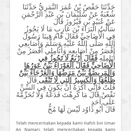
حَدَّثَنَا حَفْصُ بْنُ عُمَرَ النَّمَرِيُّ حَدَّثَنَا
شُعْبَةُ عَنْ سُلَيْمَانَ بْنِ عَبْدِ الرَّحْمَنِ
عَنْ عُبَيْدِ بْنِ فَيْرُوزَ قَالَ
سَأَلْتُ الْبَرَاءَ بْنَ عَازِبٍ مَا لَا يَجُوزُ
فِي الْأَضَاحِيِّ فَقَالَ قَامَ فِينَا رَسُولُ
اللَّهِ صَلَّى اللَّهُ عَلَيْهِ وَسَلَّمَ وَأَصَابِعِي
أَقْصَرُ مِنْ أَصَابِعِهِ وَأَنَامِلِي أَقْصَرُ مِنْ
أَنَامِلِهِ
فَقَالَ أَرْبَعٌ لَا تَجُوزُ فِي
الْأَضَاحِيِّ فَقَالَ الْعَوْرَاءُ بَيِّنٌ عَوَرُهَا
وَالْمَرِيضَةُ بَيِّنٌ مَرَضُهَا وَالْعَرْجَاءُ بَيِّنٌ
ظَلْعُهَا وَالْكَسِيرُ الَّتِي لَا تَنْقَى
قَالَ
قُلْتُ فَإِنِّي أَكْرَهُ أَنْ يَكُونَ فِي السِّنِّ
نَقْصٌ قَالَ مَا كَرِهْتَ فَدَعْهُ وَلَا تُحَرِّمْهُ
عَلَى أَحَدٍ
قَالَ أَبُو دَاوُد لَيْسَ لَهَا مُخٌّ
Telah menceritakan kepada kami Hafsh bin Umar
An Namari, telah menceritakan kepada kami