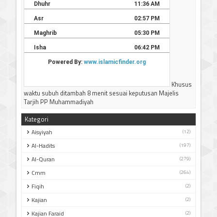
Khusus
waktu subuh ditambah 8 menit sesuai keputusan Majelis
Tarjih PP Muhammadiyah
Kategori
Aisyiyah
(12)
Al-Hadits
(197)
Al-Quran
(279)
Cmm
(264)
Fiqih
(2)
Kajian
(2)
Kajian Faraid
(2)