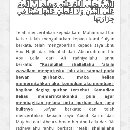
النَّبِيُّ صَلَّى اللَّهُ عَلَيْهِ وَسَلَّمَ أَنْ أَقُومَ
عَلَى الْبُدْنِ وَلَا أُعْطِيَ عَلَيْهَا شَيْئًا فِي
جِزَارَتِهَا
Telah menceritakan kepada kami Muhammad bin
Katsir telah mengabarkan kepada kami Sufyan
berkata, telah mengabarkan kepada saya Ibnu
Abu Najih dari Mujahid dari 'Abdurrahman bin
Abu Laila dari 'Ali radhiyallahu 'anhu
berkata:
"Rasulullah shallallahu 'alaihi
wasallam mengutusku, lalu aku sampai pada
hewan qurbanku, maka beliau
memerintahkan aku, kemudian aku membagi-
bagikan daging qurban tersebut. Kemudian
Beliau memerintahkanku pula agar
membagikan pelana unta qurban dan juga
kulitnya
". Sufyan berkata; dan telah
menceritakan kepada saya 'Abdul Karim dari
Mujahid dari 'Abdurrahman bin Abu Laila dari 'Ali
radhiyallahu 'anhu berkata: "
Nabi shallallahu