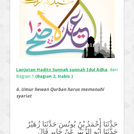
Lanjutan Hadits Sunnah sunnah Idul Adha
. dari
Bagian 1
(Bagian 2, Habis )
6. Umur hewan Qurban harus memenuhi
syariat
حَدَّثَنَا أَحْمَدُ بْنُ يُونُسَ حَدَّثَنَا زُهَيْرٌ
حَدَّثَنَا أَبُو الزُّبَيْرِ عَنْ جَابِرٍ قَالَ