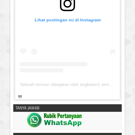
Lihat postingan ini di Instagram
Sebuah kiriman dibagikan oleh angkatan1 skmm 2020 (@albayaanyinfo)
TANYA JAWAB
silahkan klik untuk download:
Keputusan Pimpinan Pusat
Muhammadiyah, Tentang Tanfidz Keputusan Munas XXXI