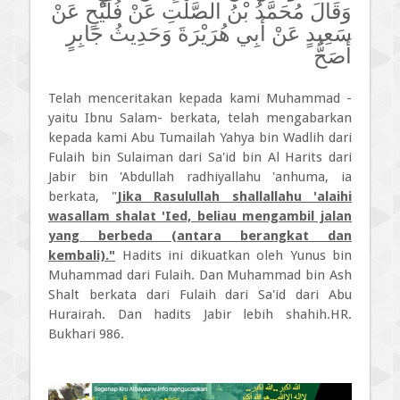
وَقَالَ مُحَمَّدُ بْنُ الصَّلْتِ عَنْ فُلَيْحٍ عَنْ
سَعِيدٍ عَنْ أَبِي هُرَيْرَةَ وَحَدِيثُ جَابِرٍ
أَصَحُّ
Telah menceritakan kepada kami Muhammad -
yaitu Ibnu Salam- berkata, telah mengabarkan
kepada kami Abu Tumailah Yahya bin Wadlih dari
Fulaih bin Sulaiman dari Sa'id bin Al Harits dari
Jabir bin 'Abdullah radhiyallahu 'anhuma, ia
berkata, "
Jika Rasulullah shallallahu 'alaihi
wasallam shalat 'Ied, beliau mengambil jalan
yang berbeda (antara berangkat dan
kembali)."
Hadits ini dikuatkan oleh Yunus bin
Muhammad dari Fulaih. Dan Muhammad bin Ash
Shalt berkata dari Fulaih dari Sa'id dari Abu
Hurairah. Dan hadits Jabir lebih shahih.HR.
Bukhari 986.