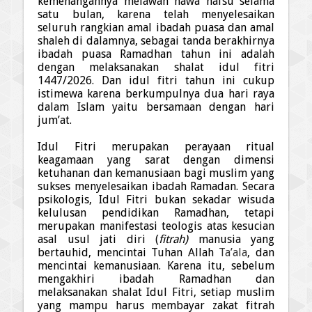
kemenangannya melawan hawa nafsu selama
satu bulan, karena telah menyelesaikan
seluruh rangkian amal ibadah puasa dan amal
shaleh di dalamnya, sebagai tanda berakhirnya
ibadah puasa Ramadhan tahun ini adalah
dengan melaksanakan shalat idul fitri
1447/2026. Dan idul fitri tahun ini cukup
istimewa karena berkumpulnya dua hari raya
dalam Islam yaitu bersamaan dengan hari
jum’at.
I
dul
Fitri merupakan perayaan
ritual
keagamaan yang sarat dengan dimensi
ketuhanan dan kemanusiaan bagi muslim yang
sukses menyelesaikan ibadah Ramadan. Secara
psikologis, Idul Fitri bukan sekadar wisuda
kelulusan pendidikan Ramad
h
an, tetapi
merupakan manifestasi teologis atas kesucian
asal usul jati diri (
fitrah)
manusia yang
bertauhid, mencintai Tuhan
Allah
Ta’ala
, dan
mencintai kemanusiaan. Karena itu, sebelum
mengakhiri ibadah Ramad
h
an dan
melaksanakan s
h
alat Idul Fitri, setiap muslim
yang mampu harus membayar zakat fitrah