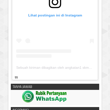
Lihat postingan ini di Instagram
Sebuah kiriman dibagikan oleh angkatan1 skmm 2020 (@albayaanyinfo)
TANYA JAWAB