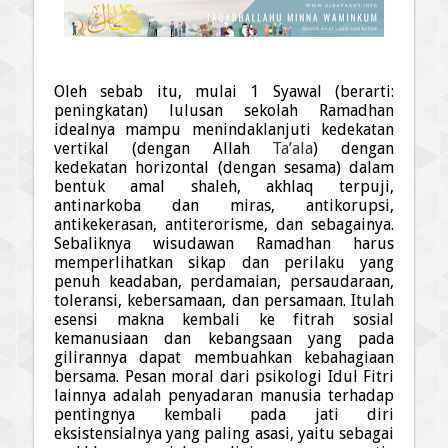
Oleh sebab itu, mulai 1 Syawal (berarti:
peningkatan) lulusan sekolah Ramad
h
an
idealnya mampu menindaklanjuti kedekatan
vertikal (dengan Allah
Ta’ala
) dengan
kedekatan horizontal (dengan sesama) dalam
bentuk amal s
h
aleh, akhla
q
terpuji,
antinarkoba dan miras, antikorupsi,
antikekerasan, antiterorisme, dan sebagainya.
Sebaliknya wisudawan Ramad
h
an harus
memperlihatkan sikap dan perilaku yang
penuh keadaban, perdamaian, persaudaraan,
toleransi, kebersamaan, dan persamaan. Itulah
esensi makna kembali ke fitrah sosial
kemanusiaan dan kebangsaan yang pada
gilirannya dapat membuahkan kebahagiaan
bersama. Pesan moral dari psikologi Idul Fitri
lainnya adalah penyadaran manusia terhadap
pentingnya kembali pada jati diri
eksistensialnya yang paling asasi, yaitu sebagai