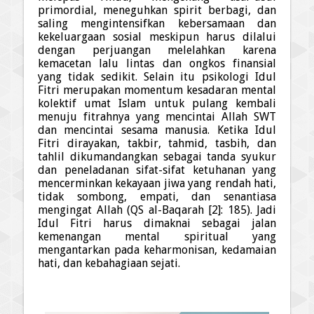
primordial, meneguhkan spirit berbagi, dan
saling meng
inten
sifkan kebersamaan dan
kekeluargaan sosial meskipun harus dilalui
dengan perjuangan melelahkan karena
kemacetan lalu lintas dan
ongkos finansial
yang tidak sedikit. Selain itu psikologi Idul
Fitri merupakan momentum kesadaran mental
kolektif umat Islam untuk
pulang kembali
menuju fitrahnya yang mencintai Allah
SWT
dan mencintai sesama manusia. Ketika Idul
Fitri dirayakan, takbir, tahmid, tasbih, dan
tahlil dikumandangkan sebagai tanda syukur
dan peneladanan sifat-sifat ketuhanan yang
mencerminkan kekayaan jiwa yang rendah hati,
tidak sombong, empati, dan senantiasa
mengingat Allah (QS al-Baqarah [2]: 185). Jadi
Idul Fitri harus dimaknai sebagai jalan
kemenangan mental spiritual yang
mengantarkan pada
ke
harmoni
san
, kedamaian
hati, dan kebahagiaan sejati.