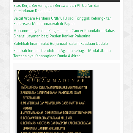
Etos Kerja Berkemajuan Berawal dari Al-Qur’an dan
Keteladanan Rasulullah
Baitul Arqam Perdana UNIMUTU Jadi Tonggak Kebangkitan
Kaderisasi Muhammadiyah di Papua
Muhammadiyah dan King Hussein Cancer Foundation Bahas
Sinergi Layanan bagi Pasien Kanker Palestina
Bolehkah Imam Salat Berjamaah dalam Keadaan Duduk?
Khutbah Jum’at : Pendidikan Agama sebagai Modal Utama
Tercapainya Kebahagiaan Dunia Akhirat