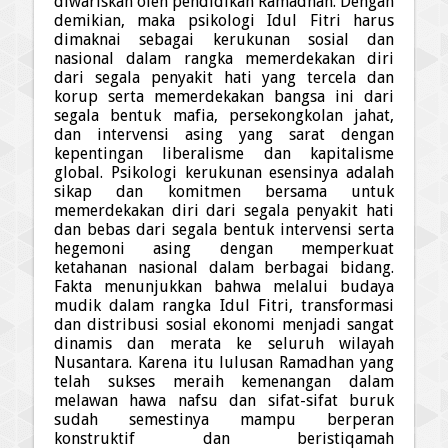
diwariskan oleh pendidikan Ramad
h
an. Dengan
demikian,
maka
psikologi Idul Fitri harus
dimaknai sebagai kerukunan sosial dan
nasional dalam rangka memerdekakan diri
dari segala penyakit hati yang tercela dan
korup serta memerdekakan bangsa ini dari
segala bentuk mafia, persekongkolan jahat,
dan intervensi asing yang sarat dengan
kepentingan liberalisme dan kapitalisme
global. Psikologi kerukunan esensinya adalah
sikap dan komitmen bersama untuk
memerdekakan diri dari segala penyakit hati
dan bebas dari segala bentuk intervensi serta
hegemoni asing dengan memperkuat
ketahanan nasional dalam berbagai bidang.
Fakta menunjukkan bahwa melalui budaya
mudik dalam rangka Idul Fitri, transformasi
dan distribusi sosial ekonomi menjadi sangat
dinamis dan merata ke seluruh wilayah
Nusantara. Karena itu lulusan Ramad
h
an yang
telah sukses meraih kemenangan dalam
melawan hawa nafsu dan sifat-sifat buruk
sudah semestinya mampu berperan
konstruktif dan beristi
q
amah