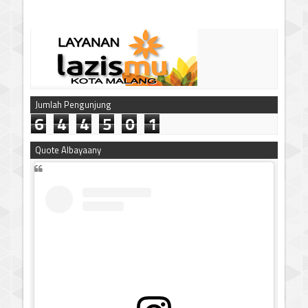
Jumlah Pengunjung
6
4
4
5
0
1
Quote Albayaany