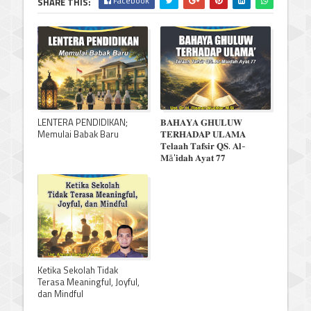
Facebook
SHARE THIS:
LENTERA PENDIDIKAN;
𝐁𝐀𝐇𝐀𝐘𝐀 𝐆𝐇𝐔𝐋𝐔𝐖
Memulai Babak Baru
𝐓𝐄𝐑𝐇𝐀𝐃𝐀𝐏 𝐔𝐋𝐀𝐌𝐀
𝐓𝐞𝐥𝐚𝐚𝐡 𝐓𝐚𝐟𝐬𝐢𝐫 𝐐𝐒. 𝐀𝐥-
𝐌ā'𝐢𝐝𝐚𝐡 𝐀𝐲𝐚𝐭 𝟕𝟕
Ketika Sekolah Tidak
Terasa Meaningful, Joyful,
dan Mindful