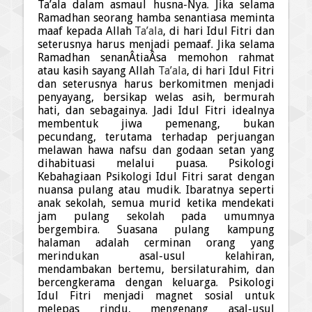
Ta’ala dalam asmaul husna-Nya. Jika selama
Ramad
h
an
seorang
hamba senantiasa meminta
maaf kepada Allah
Ta’ala
, di hari Idul Fitri dan
seterusnya harus menjadi pemaaf. Jika selama
Ramad
h
an senanÂ­tiaÂ­sa memohon rahmat
atau kasih sayang Allah
Ta’ala
, di hari Idul Fitri
dan seterusnya harus berkomitmen menjadi
penyayang, bersikap welas asih, bermurah
hati, dan sebagainya. Jadi Idul Fitri idealnya
membentuk jiwa pemenang, bukan
pecundang, terutama terhadap perjuangan
melawan hawa nafsu dan godaan setan yang
dihabituasi melalui puasa. Psikologi
Kebahagiaan Psikologi Idul Fitri sarat dengan
nuansa pulang atau mudik
.
Ibaratnya seperti
anak sekolah, s
emua
murid
ketika mendekati
jam pulang sekolah pada umumnya
bergembira. Suasana pulang kampung
halaman adalah cerminan orang yang
merindukan asal-usul
kelahiran,
mendambakan bertemu, bersilaturah
i
m, dan
bercengkerama dengan keluarga. Psikologi
Idul Fitri menjadi magnet sosial untuk
melepas rindu, mengenang asal-usul