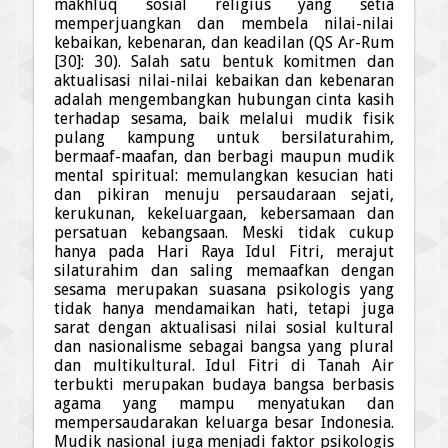
makhlu
q
sosial religius yang setia
memperjuangkan dan membela nilai-nilai
kebaikan, kebenaran, dan keadilan (QS Ar-Rum
[30]: 30). Salah satu bentuk komitmen dan
aktualisasi nilai-nilai kebaikan dan kebenaran
adalah mengembangkan hubungan cinta kasih
terhadap sesama, baik melalui
mudik fisik
pulang kampung untuk bersilaturah
i
m,
bermaaf-maafan, dan berbagi maupun
mudik
mental spiritual: memulangkan kesucian hati
dan pikiran menuju persaudaraan sejati,
kerukunan, kekeluargaan, kebersamaan dan
persatuan kebangsaan. Meski tidak cukup
hanya pada Hari Raya Idul Fitri, merajut
silaturah
i
m dan saling memaafkan dengan
sesama merupakan suasana psikologis yang
tidak hanya mendamaikan hati, tetapi juga
sarat dengan aktualisasi nilai sosial kultural
dan nasionalisme sebagai bangsa yang plural
dan multikultural. Idul Fitri di Tanah Air
terbukti merupakan budaya bangsa berbasis
agama yang mampu menyatukan dan
mempersaudarakan keluarga besar Indonesia.
Mudik nasional juga menjadi faktor psikologis