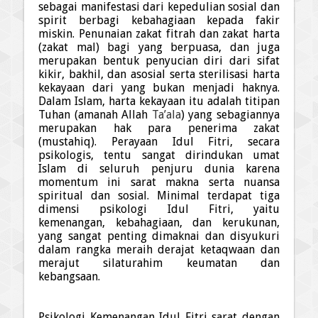
sebagai manifestasi dari kepedulian sosial dan
spirit berbagi kebahagiaan kepada fakir
miskin. Penunaian zakat fitrah dan zakat harta
(zakat mal) bagi yang berpuasa
, dan
juga
merupakan bentuk penyucian diri dari sifat
kikir, bakhil, dan asosial serta sterilisasi harta
kekayaan dari yang bukan menjadi haknya.
Dalam Islam, harta kekayaan itu adalah titipan
Tuhan (amanah
Allah
Ta’ala
) yang sebagiannya
merupakan hak
para penerima zakat
(mustahi
q
). Perayaan Idul Fitri, secara
psikologis, tentu sangat dirindukan umat
Islam di seluruh penjuru dunia karena
momentum ini sarat makna serta nuansa
spiritual dan sosial.
Minimal
terdapat tiga
dimensi psikologi Idul Fitri, yaitu
kemenangan, kebahagiaan, dan kerukunan,
yang sangat penting dimaknai dan disyukuri
dalam rangka meraih derajat keta
q
waan dan
merajut silaturah
i
m keumatan dan
kebangsaan.
Psikologi Kemenangan Idul Fitri sarat dengan