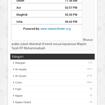
-----------------------------
Terima kasih
Khusus
waktu subuh ditambah 8 menit sesuai keputusan Majelis
Tarjih PP Muhammadiyah
Kategori
Aisyiyah
(12)
Al-Hadits
(197)
Al-Quran
(279)
Cmm
(264)
Fiqih
(2)
Kajian
(2)
Kajian Faraid
(2)