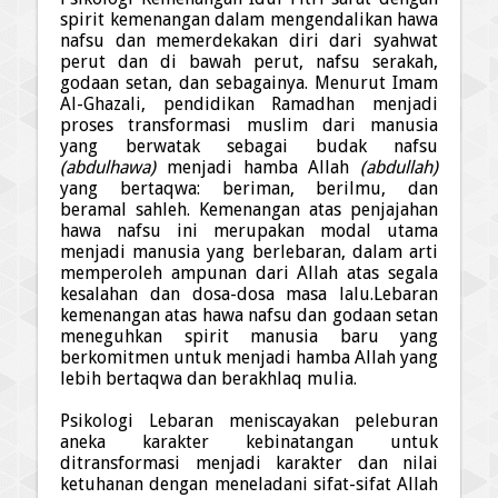
spirit kemenangan dalam mengendalikan hawa
nafsu dan memerdekakan diri dari syahwat
perut dan di bawah perut, nafsu serakah,
godaan setan, dan sebagainya. Menurut Imam
Al-Ghazali, pendidikan Ramad
h
an menjadi
proses transformasi muslim dari manusia
yang berwatak sebagai budak nafsu
(abdulhawa)
menjadi hamba Allah
(abdullah)
yang berta
q
wa: beriman, berilmu, dan
beramal sa
h
leh. Kemenangan atas
penjajahan
hawa nafsu
ini merupakan modal utama
menjadi manusia yang
berlebaran
,
dalam arti
memperoleh ampunan dari Allah atas segala
kesalahan dan dosa-dosa masa lalu.Lebaran
kemenangan atas hawa nafsu dan godaan setan
meneguhkan spirit manusia baru yang
berkomitmen untuk menjadi hamba
Allah
yang
lebih berta
q
wa dan berakhla
q
mulia.
Psikologi Lebaran meniscayakan peleburan
aneka karakter kebinatangan untuk
ditransformasi menjadi karakter dan nilai
ketuhanan dengan meneladani sifat-sifat Allah