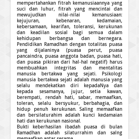
mempertahankan fitrah kemanusiaannya yang
suci dan luhur, fitrah yang mencinta
i
dan
mewujudkan nilai-nilai kemanusiaan:
kejujuran, kebenaran, kedamaian,
kebersamaan, kearifan, toleransi, kerukunan
dan keadilan sosial bagi semua dalam
kehidupan berbangsa dan bernegara.
Pendidikan Ramad
h
an dengan totalitas puasa
yang dijalaninya (puasa perut, puasa
pancaindra, puasa anggota badan, puasa hati,
dan puasa pikiran dari hal-hal negatif) harus
membuahkan integritas dan mentalitas
manusia bertakwa yang sejati. Psikologi
manusia bertakwa sejati adalah manusia yang
selalu mendekatkan diri kepadaNya dan
kepada sesamanya, jujur, setia kawan,
berempati, rendah hati, sabar, memaafkan,
toleran, selalu bersyukur, berbahagia, dan
hidup penuh kerukunan. Saling memaafkan
dan bersilaturah
i
m adalah kunci kedamaian
hati dan kerukunan nasional.
Bukti keberhasilan ibadah puasa di bulan
Ramadhan adalah silaturrahim dan salng
memaafkan antar sesama.