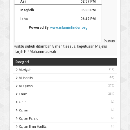
Khusus
waktu subuh ditambah 8 menit sesuai keputusan Majelis
Tarjih PP Muhammadiyah
Kategori
Aisyiyah
(12)
Al-Hadits
(197)
Al-Quran
(279)
Cmm
(264)
Fiqih
(2)
Kajian
(2)
Kajian Faraid
(2)
Kajian Ilmu Hadits
(5)