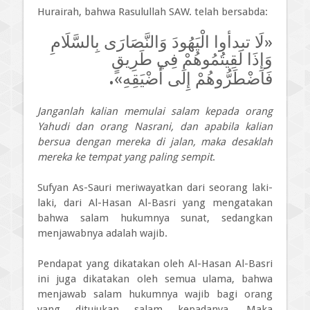
Hurairah, bahwa Rasulullah SAW. telah bersabda:
«لَا تبدأوا الْيَهُودَ وَالنَّصَارَى بِالسَّلَامِ
وَإِذَا لَقِيتُمُوهُمْ فِي طَرِيقٍ
.
فَاضْطَرُّوهُمْ إِلَى أَضْيَقِهِ»
Janganlah kalian memulai salam kepada orang
Yahudi dan orang Nasrani, dan apabila kalian
bersua dengan mereka di jalan, maka desaklah
mereka ke tempat yang paling sempit
.
Sufyan As-Sauri meriwayatkan dari seorang laki-
laki, dari Al-Hasan Al-Basri yang mengatakan
bahwa salam hukumnya sunat, sedangkan
menjawabnya adalah wajib.
Pendapat yang dikatakan oleh Al-Hasan Al-Basri
ini juga dikatakan oleh semua ulama, bahwa
menjawab salam hukumnya wajib bagi orang
yang ditujukan salam kepadanya. Maka