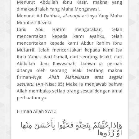
Menurut Abdullah ibnu Kasir, makna yang
dimaksud ialah Yang Maha Mengawasi.
Menurut Ad-Dahhak,
al-muqit
artinya Yang Maha
Memberi Rezeki.
Ibnu Abu Hatim mengatakan, telah
menceritakan kepada kami ayahku, telah
menceritakan kepada kami Abdur Rahim ibnu
Mutarrif, telah menceritakan kepada kami Isa
ibnu Yunus, dari Ismail, dari seorang lelaki, dari
Abdullah ibnu Rawwahah, bahwa ia pernah
ditanya oleh seorang lelaki tentang makna
firman-Nya:
Allah Mahakuasa atas segala
sesuatu.
(An-Nisa: 85) Maka ia menjawab bahwa
Allah membalas setiap orang sesuai dengan amal
perbuatannya.
Firman Allah SWT.:
وَإِذا حُيِّيتُمْ بِتَحِيَّةٍ فَحَيُّوا بِأَحْسَنَ مِنْها
أَوْ رُدُّوها