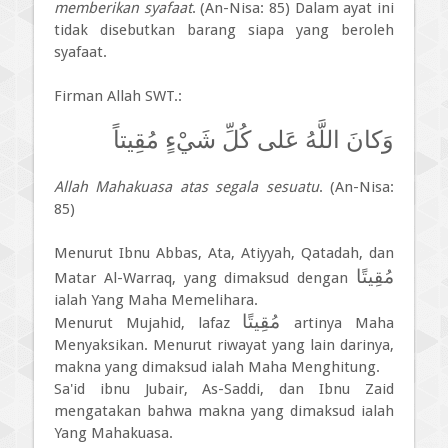
memberikan syafaat
. (An-Nisa: 85) Dalam ayat ini
tidak disebutkan barang siapa yang beroleh
syafaat.
Firman Allah SWT.:
وَكانَ اللَّهُ عَلى كُلِّ شَيْءٍ مُقِيتاً
Allah Mahakuasa atas segala sesuatu
. (An-Nisa:
85)
Menurut Ibnu Abbas, Ata, Atiyyah, Qatadah, dan
مُقِيتًا
Matar Al-Warraq, yang dimaksud dengan
ialah Yang Maha Memelihara.
مُقِيتًا
Menurut Mujahid, lafaz
artinya Maha
Menyaksikan. Menurut riwayat yang lain darinya,
makna yang dimaksud ialah Maha Menghitung.
Sa'id ibnu Jubair, As-Saddi, dan Ibnu Zaid
mengatakan bahwa makna yang dimaksud ialah
Yang Mahakuasa.