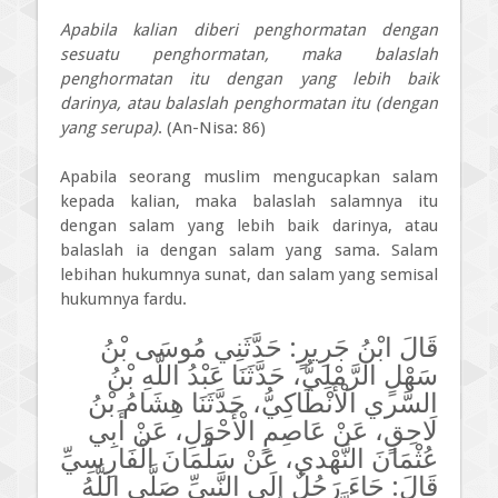
Apabila kalian diberi penghormatan dengan
sesuatu penghormatan, maka balaslah
penghormatan itu dengan yang lebih baik
darinya, atau balaslah penghormatan itu (dengan
yang serupa)
. (An-Nisa: 86)
Apabila seorang muslim mengucapkan salam
kepada kalian, maka balaslah salamnya itu
dengan salam yang lebih baik darinya, atau
balaslah ia dengan salam yang sama. Salam
lebihan hukumnya sunat, dan salam yang semisal
hukumnya fardu.
قَالَ ابْنُ جَرِيرٍ: حَدَّثَنِي مُوسَى بْنُ
سَهْلٍ الرَّمْلِيُّ، حَدَّثَنَا عَبْدُ اللَّهِ بْنُ
السَّري الْأَنْطَاكِيُّ، حَدَّثَنَا هِشَامُ بْنُ
لَاحِقٍ، عَنْ عَاصِمٍ الْأَحْوَلِ، عَنْ أَبِي
عُثْمَانَ النَّهْدي، عَنْ سَلْمَانَ الْفَارِسِيِّ
قَالَ: جَاءَ رَجُلٌ إِلَى النَّبِيِّ صَلَّى اللَّهُ