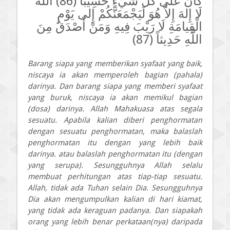
كانَ عَلى كُلِّ شَيْءٍ حَسِيباً (86) اللَّهُ
لَا إِلهَ إِلاَّ هُوَ لَيَجْمَعَنَّكُمْ إِلى يَوْمِ
الْقِيامَةِ لَا رَيْبَ فِيهِ وَمَنْ أَصْدَقُ مِنَ
اللَّهِ حَدِيثاً (87)
Barang siapa yang memberikan syafaat yang baik,
niscaya ia akan memperoleh bagian (pahala)
darinya. Dan barang siapa yang memberi syafaat
yang buruk, niscaya ia akan memikul bagian
(dosa) darinya. Allah Mahakuasa atas segala
sesuatu. Apabila kalian diberi penghormatan
dengan sesuatu penghormatan, maka balaslah
penghormatan itu dengan yang lebih baik
darinya. atau balaslah penghormatan itu (dengan
yang serupa). Sesungguhnya Allah selalu
membuat perhitungan atas tiap-tiap sesuatu.
Allah, tidak ada Tuhan selain Dia. Sesungguhnya
Dia akan mengumpulkan kalian di hari kiamat,
yang tidak ada keraguan padanya. Dan siapakah
orang yang lebih benar perkataan(nya) daripada