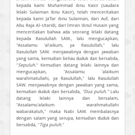
kepada kami Muhammad ibnu Kasir (saudara
lelaki Sulaiman ibnu Kasir), telah menceritakan
kepada kami Ja'far ibnu Sulaiman, dari Auf, dari
Abu Raja Al-Utaridi, dari Imran ibnul Husain yang
menceritakan bahwa ada seorang lelaki datang
kepada Rasulullah SAW., lalu mengucapkan,
"Assalamu 'al'aikum, ya Rasulullah," lalu
Rasulullah SAW. menjawabnya dengan jawaban
yang sama, kemudian beliau duduk dan bersabda,
"
Sepuluh
." Kemudian datang lelaki lainnya dan
mengucapkan, "Assalamu 'alaikum
warahmatullahi, ya Rasulullah," lalu Rasulullah
SAW. menjawabnya dengan jawaban yang sama,
kemudian duduk dan bersabda,
"Dua puluh."
Lalu
datang lelaki lainnya dan bersalam,
"Assalamu'alaikum warahmatullahi
wabarakatuh," maka Nabi SAW. membalasnya
dengan salam yang serupa, kemudian duduk dan
bersabda, "
Tiga puluh
."