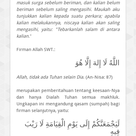
masuk surga sebelum beriman, dan kalian belum
beriman sebelum saling mengasihi. Maukah aku
tunjukkan kalian kepada suatu perkara; apabila
kalian melakukannya, niscaya kalian akan saling
mengasihi, yaitu: "Tebarkanlah salam di antara
kalian
."
Firman Allah SWT.:
اللَّهُ لَا إِلهَ إِلَّا هُوَ
Allah, tidak ada Tuhan selain Dia
. (An-Nisa: 87)
merupakan pemberitahuan tentang keesaan-Nya
dan hanya Dialah Tuhan semua makhluk.
Ungkapan ini mengandung qasam (sumpah) bagi
firman selanjutnya, yaitu:
لَيَجْمَعَنَّكُمْ إِلَى يَوْمِ الْقِيَامَةِ لَا رَيْبَ
فِيهِ