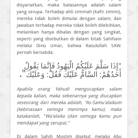
disyariatkan, maka balasannya adalah salam
yang serupa. Terhadap ahli zimmah (kafir zimmi),
mereka tidak boleh dimulai dengan salam; dan
jawaban terhadap mereka tidak boleh dilebihkan,
melainkan hanya dibalas dengan yang singkat,
seperti yang disebutkan di dalam kitab Sahihain
melalui Ibnu Umar, bahwa Rasulullah SAW.
pernah bersabda:
"إِذَا سَلَّمَ عَلَيْكُمُ الْيَهُودُ فَإِنَّمَا يَقُولُ
".
أَحَدُهُمْ: السَّامُّ عَلَيْكَ فَقُلْ: وَعَلَيْكَ
Apabila orang Yahudi mengucapkan salam
kepada kalian, maka sebenarnya yang diucapkan
seseorang dari mereka adalah, "As-Samu'alaikum
(kebinasaan semoga menimpa kamu), maka
katakanlah, "Wa'alaika (dan semoga kamu pun
mendapat yang serupa)."
Di dalam Sahih Muslim disebut melalui Abu