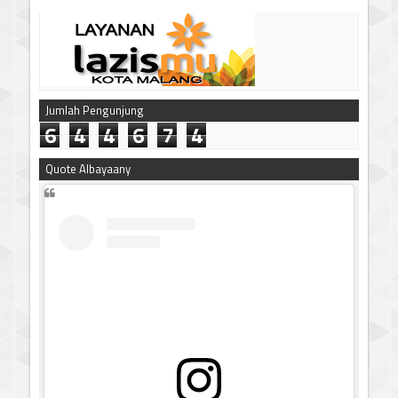
Jumlah Pengunjung
6
4
4
6
7
4
Quote Albayaany