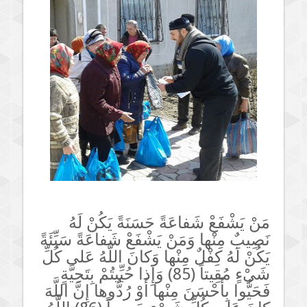
مَنْ يَشْفَعْ شَفاعَةً حَسَنَةً يَكُنْ لَهُ
نَصِيبٌ مِنْها وَمَنْ يَشْفَعْ شَفاعَةً سَيِّئَةً
يَكُنْ لَهُ كِفْلٌ مِنْها وَكانَ اللَّهُ عَلى كُلِّ
شَيْءٍ مُقِيتاً (85) وَإِذا حُيِّيتُمْ بِتَحِيَّةٍ
فَحَيُّوا بِأَحْسَنَ مِنْها أَوْ رُدُّوها إِنَّ اللَّهَ