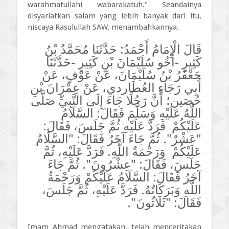
warahmatullahi wabarakatuh." Seandainya
disyariatkan salam yang lebih banyak dari itu,
niscaya Rasulullah SAW. menambahkannya.
قَالَ الْإِمَامُ أَحْمَدُ: حَدَّثَنَا مُحَمَّدُ بْنُ
كَثِيرٍ -أَخُو سُلَيْمَانَ بْنِ كَثِيرٍ -حَدَّثَنَا
جَعْفَرُ بْنُ سُلَيْمَانَ، عَنْ عَوْفٍ، عَنْ
أَبِي رَجَاءٍ العُطَاردي، عَنْ عِمْرَانَ بْنِ
حُصَين؛ أَنَّ رَجُلًا جَاءَ إِلَى النَّبِيِّ صَلَّى
اللَّهُ عَلَيْهِ وَسَلَّمَ فَقَالَ: السَّلَامُ
عَلَيْكُمْ فَرَدَّ عَلَيْهِ ثُمَّ جَلَسَ، فَقَالَ:
"عَشْرٌ". ثُمَّ جَاءَ آخَرُ فَقَالَ: "السَّلَامُ
عَلَيْكُمْ وَرَحْمَةُ اللَّهِ. فَرَدَّ عَلَيْهِ، ثُمَّ
جَلَسَ، فَقَالَ: "عِشْرُونَ". ثُمَّ جَاءَ
آخَرُ فَقَالَ: السَّلَامُ عَلَيْكُمْ وَرَحْمَةُ
اللَّهِ وَبَرَكَاتُهُ. فَرَدَّ عَلَيْهِ، ثُمَّ جَلَسَ،
فَقَالَ: "ثَلَاثُونَ".
Imam Ahmad mengatakan, telah menceritakan