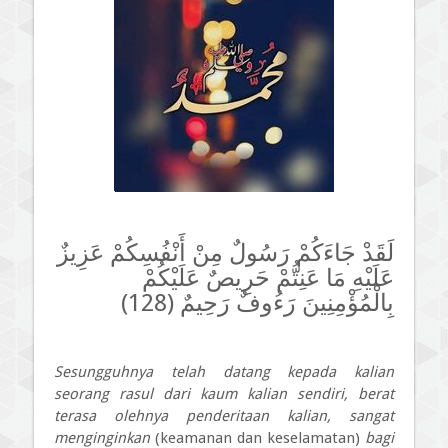
لَقَدْ جَاءَكُمْ رَسُولٌ مِنْ أَنْفُسِكُمْ عَزِيزٌ
عَلَيْهِ مَا عَنِتُّمْ حَرِيصٌ عَلَيْكُمْ
بِالْمُؤْمِنِينَ رَءُوفٌ رَحِيمٌ (128)
Sesungguhnya telah datang kepada kalian
seorang rasul dari kaum kalian sendiri, berat
terasa olehnya penderitaan kalian, sangat
menginginkan
(keamanan dan keselamatan)
bagi