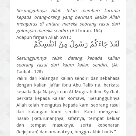
Sesungguhnya Allah telah memberi karunia
kepada orang-orang yang beriman ketika Allah
mengutus di antara mereka seorang rasul dari
golongan mereka sendiri.
(Ali Imran: 164)
Adapun firman Allah SWT.:
لَقَدْ جَاءَكُمْ رَسُولٌ مِنْ أَنْفُسِكُمْ
Sesungguhnya telah datang kepada kalian
seorang rasul dari kaum kalian sendiri.
(At-
Taubah: 128)
Yakni dari kalangan kalian sendiri dan sebahasa
dengan kalian. Ja'far ibnu Abu Talib r.a. berkata
kepada Raja Najasyi, dan Al-Mugirah ibnu Syu'bah
berkata kepada Kaisar Romawi, "Sesungguhnya
Allah telah mengutus kepada kami seorang rasul
dari kalangan kami sendiri. Kami mengenal
nasab (keturunan)nya, sifatnya, tempat keluar
dan tempat masuknya, serta kebenaran
(kejujuran) dan amanatnya, hingga akhir hadis."