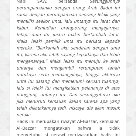
Nabi SAW. bersabda:
Sesungguhnya
perumpamaanku dengan orang Arab Badui ini
sama dengan perumpamaan seorang lelaki yang
memiliki seekor unta, lalu untanya itu larat dan
kabur. Kemudian orang-orang mengejarnya,
tetapi unta itu justru makin bertambah larat.
Maka lelaki pemilik unta itu berkata kepada
mereka, "Biarkanlah aku sendirian dengan unta
itu, karena aku lebih sayang kepadanya dan lebih
mengenalnya.” Maka lelaki itu menuju ke arah
untanya dan mengambil rerumputan tanah
untuknya serta memanggilnya, hingga akhirnya
unta itu datang dan memenuhi seruan tuannya,
lalu si lelaki itu mengikatkan pelananya di atas
punggung untanya itu. Dan sesungguhnya aku
jika menuruti kemauan kalian karena apa yang
telah dikatakannya tadi, niscaya dia akan masuk
neraka.
Hadis ini merupakan riwayat Al-Bazzar, kemudian
Al-Bazzar mengata­kan bahwa ia tidak
mengetahui si perawi meriwayatkan hadis ini