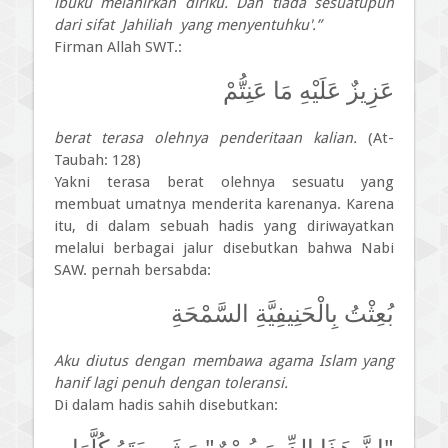
ibuku melahirkan diriku. Dan tiada sesuatupun
dari sifat Jahiliah yang menyentuhku'.”
Firman Allah SWT.:
عَزِيزٌ عَلَيْهِ مَا عَنِتُّمْ
berat terasa olehnya penderitaan kalian.
(At-
Taubah: 128)
Yakni terasa berat olehnya sesuatu yang
membuat umatnya menderita karenanya. Karena
itu, di dalam sebuah hadis yang diriwayatkan
melalui berbagai jalur disebutkan bahwa Nabi
SAW. pernah bersabda:
بُعِثْتُ بِالْحَنِيفِيَّةِ السَّمْحَةِ
Aku diutus dengan membawa agama Islam yang
hanif lagi penuh dengan toleransi.
Di dalam hadis sahih disebutkan: