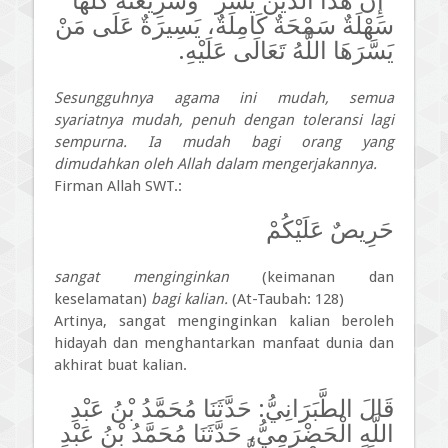
"إِنَّ هَذَا الدِّينَ يُسْرٌ" وَشَرِيعَتَهُ كُلَّهَا
سَهْلَةٌ سَمْحَةٌ كَامِلَةٌ، يَسِيرَةٌ عَلَى مَنْ
يَسَّرَهَا اللَّهُ تَعَالَى عَلَيْهِ.
Sesungguhnya agama ini mudah, semua
syariatnya mudah, penuh dengan toleransi lagi
sempurna. Ia mudah bagi orang yang
dimudahkan oleh Allah dalam mengerjakannya.
Firman Allah SWT.:
حَرِيصٌ عَلَيْكُمْ
sangat menginginkan
(keimanan dan
keselamatan)
bagi kalian.
(At-Taubah: 128)
Artinya, sangat menginginkan kalian beroleh
hidayah dan menghantar­kan manfaat dunia dan
akhirat buat kalian.
قَالَ الطَّبَرَانِيُّ: حَدَّثَنَا مُحَمَّدُ بْنُ عَبْدِ
اللَّهِ الْحَضْرَمِيُّ، حَدَّثَنَا مُحَمَّدُ بْنُ عَبْدِ