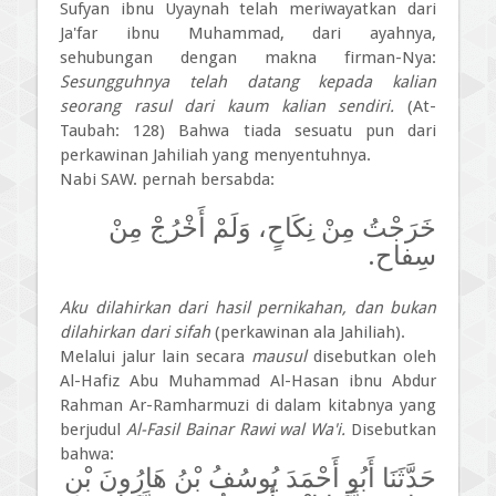
Sufyan ibnu Uyaynah telah meriwayatkan dari
Ja'far ibnu Muhammad, dari ayahnya,
sehubungan dengan makna firman-Nya:
Sesungguhnya telah datang kepada kalian
seorang rasul dari kaum kalian sendiri.
(At-
Taubah: 128) Bahwa tiada sesuatu pun dari
perkawinan Jahiliah yang menyentuhnya.
Nabi SAW. pernah bersabda:
خَرَجْتُ مِنْ نِكَاحٍ، وَلَمْ أَخْرُجْ مِنْ
سِفاح.
Aku dilahirkan dari hasil pernikahan, dan bukan
dilahirkan dari sifah
(perkawinan ala Jahiliah).
Melalui jalur lain secara
mausul
disebutkan oleh
Al-Hafiz Abu Muhammad Al-Hasan ibnu Abdur
Rahman Ar-Ramharmuzi di dalam kitabnya yang
berjudul
Al-Fasil Bainar Rawi wal Wa'i.
Disebutkan
bahwa:
حَدَّثَنَا أَبُو أَحْمَدَ يُوسُفُ بْنُ هَارُونَ بْنِ