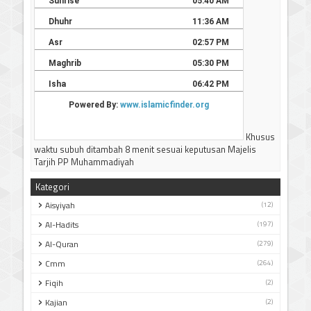
Khusus
waktu subuh ditambah 8 menit sesuai keputusan Majelis
Tarjih PP Muhammadiyah
Kategori
Aisyiyah
(12)
Al-Hadits
(197)
Al-Quran
(279)
Cmm
(264)
Fiqih
(2)
Kajian
(2)