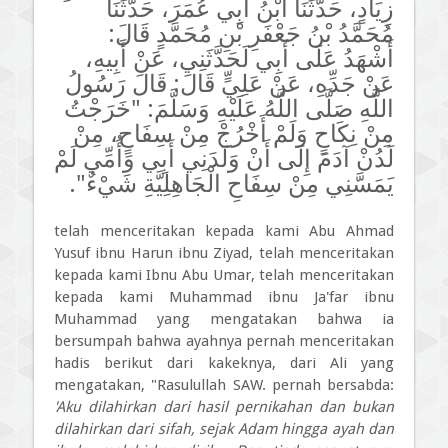
زِيَادٍ، حَدَّثَنَا ابْنُ أَبِي عُمَرَ، حَدَّثَنَا
مُحَمَّدُ بْنُ جَعْفَرِ بْنِ مُحَمَّدٍ قَالَ:
أَشْهَدُ عَلَى أَبِي لَحَدَّثَنِي، عَنْ أَبِيهِ،
عَنْ جَدِّهِ، عَنْ عَلِيٍّ قَالَ: قَالَ رَسُولُ
اللَّهِ صَلَّى اللَّهُ عَلَيْهِ وَسَلَّمَ: "خَرَجْتُ
مِنْ نِكَاحٍ وَلَمْ أَخْرُجْ مِنْ سِفَاحٍ، مِنْ
لَدُنْ آدَمَ إِلَى أَنْ وَلَدَنِي أَبِي وَأُمِّي لَمْ
يَمَسَّنِي مِنْ سِفَاحِ الْجَاهِلِيَّةِ شَيْءٌ".
telah menceritakan kepada kami Abu Ahmad
Yusuf ibnu Harun ibnu Ziyad, telah menceritakan
kepada kami Ibnu Abu Umar, telah menceritakan
kepada kami Muhammad ibnu Ja'far ibnu
Muhammad yang mengatakan bahwa ia
bersumpah bahwa ayahnya pernah menceritakan
hadis berikut dari kakeknya, dari Ali yang
mengatakan, "Rasulullah SAW. pernah bersabda:
'Aku dilahirkan dari hasil pernikahan dan bukan
dilahirkan dari sifah, sejak Adam hingga ayah dan