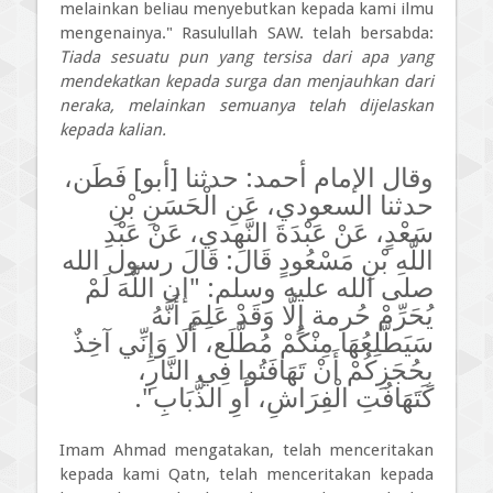
melainkan beliau menyebutkan kepada kami ilmu
mengenainya." Rasulullah SAW. telah bersabda:
Tiada sesuatu pun yang tersisa dari apa yang
mendekatkan kepada surga dan menjauhkan dari
neraka, melainkan semuanya telah dijelaskan
kepada kalian.
وقال الإمام أحمد: حدثنا [أبو] فَطَن،
حدثنا السعودي، عَنِ الْحَسَنِ بْنِ
سَعْدٍ، عَنْ عَبْدَةَ النَّهدي، عَنْ عَبْدِ
اللَّهِ بْنِ مَسْعُودٍ قَالَ: قَالَ رسول الله
صلى الله عليه وسلم: "إن اللَّهَ لَمْ
يُحَرِّمْ حُرمة إِلَّا وَقَدْ عَلِمَ أَنَّهُ
سَيَطَّلِعُهَا مِنْكُمْ مُطَّلَع، أَلَا وَإِنِّي آخِذٌ
بِحُجَزِكُمْ أَنْ تَهَافَتُوا فِي النَّارِ،
كَتَهَافُتِ الْفِرَاشِ، أَوِ الذُّبَابِ".
Imam Ahmad mengatakan, telah menceritakan
kepada kami Qatn, telah menceritakan kepada