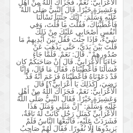
الْأَعْرَابِيُّ: نَعَمْ، فَجَزَاكَ اللَّهُ مِنْ أَهْلٍ
وَعَشِيرَةٍ خَيْرًا. قَالَ النَّبِيُّ صَلَّى اللَّهُ
عَلَيْهِ وَسَلَّمَ: "إِنَّكَ جِئْتَنَا تَسْأَلُنَا
فَأَعْطَيْنَاكَ، فَقُلْتَ مَا قُلْتَ، وَفِي
أَنْفُسِ أَصْحَابِي عَلَيْكَ مِنْ ذَلِكَ
شَيْءٌ، فَإِذَا جِئْتَ فَقُلْ بَيْنَ أَيْدِيهِمْ مَا
قَلْتَ بَيْنَ يَدَيَّ، حَتَّى يَذْهَبَ عَنْ
صُدُورِهِمْ". قَالَ: نَعَمْ. فَلَمَّا جَاءَ
جَاءَنَا
الْأَعْرَابِيُّ. قَالَ إِنْ صَاحَبَكُمْ كان
فَسَأَلَنَا فَأَعْطَيْنَاهُ، فَقَالَ مَا قَالَ، وَإِنَّا
قَدْ دَعَوْنَاهُ فَأَعْطَيْنَاهُ فَزَعَمَ أَنَّهُ قَدْ
رَضِيَ، [كَذَلِكَ يَا أَعْرَابِيُّ؟] قَالَ
الْأَعْرَابِيُّ: نَعَمْ، فَجَزَاكَ اللَّهُ مِنْ أَهْلٍ
وَعَشِيرَةٍ خَيْرًا. فَقَالَ النَّبِيُّ صَلَّى اللَّهُ
عَلَيْهِ وَسَلَّمَ: "إِنَّ مَثَلِي وَمَثَلَ هَذَا
الْأَعْرَابِيِّ كَمَثَلِ رَجُلٍ كَانَتْ لَهُ نَاقَةٌ،
فَشَرَدَتْ عَلَيْهِ، فَاتَّبَعَهَا النَّاسُ فَلَمْ
يَزِيدُوهَا إِلَّا نُفُورًا. فَقَالَ لَهُمْ صَاحِبُ