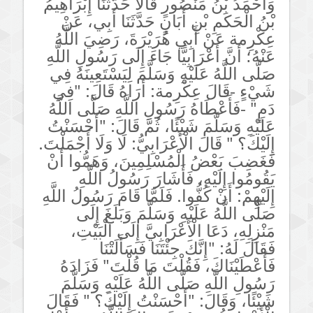
وَأَحْمَدُ بْنُ مَنْصُورٍ قَالَا حَدَّثَنَا إِبْرَاهِيمُ
بْنُ الْحَكَمِ بْنِ أَبَانٍ حَدَّثَنَا أَبِي، عَنْ
عِكْرِمة عَنْ أَبِي هُرَيْرَةَ، رَضِيَ اللَّهُ
عَنْهُ؛ أَنَّ أَعْرَابِيًّا جَاءَ إِلَى رَسُولِ اللَّهِ
صَلَّى اللَّهُ عَلَيْهِ وَسَلَّمَ لِيَسْتَعِينَهُ فِي
شَيْءٍ -قَالَ عِكْرِمة: أَرَاهُ قَالَ: "فِي
دَمٍ" -فَأَعْطَاهُ رَسُولِ اللَّهِ صَلَّى اللَّهُ
عَلَيْهِ وَسَلَّمَ شَيْئًا، ثُمَّ قَالَ: "أَحْسَنْتُ
إِلَيْكَ؟ " قَالَ الْأَعْرَابِيُّ: لَا وَلَا أَجْمَلْتَ.
فَغَضِبَ بَعْضُ الْمُسْلِمِينَ، وَهَمُّوا أَنْ
يَقُومُوا إِلَيْهِ، فَأَشَارَ رَسُولُ اللَّهِ
إِلَيْهِمْ: أَنْ كُفُّوا. فَلَمَّا قَامَ رَسُولُ اللَّهِ
صَلَّى اللَّهُ عَلَيْهِ وَسَلَّمَ وَبَلَغَ إِلَى
مَنْزِلِهِ، دَعَا الْأَعْرَابِيَّ إِلَى الْبَيْتِ،
فَقَالَ لَهُ: "إِنَّكَ جِئْتَنَا فَسَأَلَتْنَا
فَأَعْطَيْنَاكَ، فَقُلْتَ مَا قُلْتَ" فَزَادَهُ
رَسُولِ اللَّهِ صَلَّى اللَّهُ عَلَيْهِ وَسَلَّمَ
شَيْئًا، وَقَالَ: "أَحْسَنْتُ إِلَيْكَ؟ " فَقَالَ