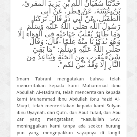
حَدَّثَنَا سُفْيَانُ
اللَّهِ بْنِ يَزِيدَ المقرئ،
بْنُ عُيَيْنَةَ، عَنْ فِطْر، عَنْ أَبِي
الطُّفَيْلِ، عَنْ أَبِي ذَرٍّ قَالَ. تَرَكَنَا
رَسُولُ اللَّهِ صَلَّى اللَّهُ عَلَيْهِ وَسَلَّمَ
وَمَا طَائِرٌ يُقَلِّبُ جَنَاحَيْهِ فِي الْهَوَاءِ إِلَّا
وَهُوَ يُذَكِّرُنَا مِنْهُ عِلْمًا -قَالَ: وَقَالَ
صَلَّى اللَّهُ عَلَيْهِ وَسَلَّمَ: "مَا بَقِيَ
شَيْءٌ يُقرب مِنَ الْجَنَّةِ وَيُبَاعِدُ مِنَ
النَّارِ إِلَّا وَقَدْ بُيِّنَ لكم".
Imam Tabrani mengatakan bahwa telah
menceritakan kepada kami Muhammad ibnu
Abdullah Al-Hadrami, telah menceritakan kepada
kami Muhammad ibnu Abdullah ibnu Yazid Al-
Muqri, telah menceritakan kepada kami Sufyan
ibnu Uyaynah, dari Qutn, dari Abut Tufail, dari Abu
Zar yang mengatakan, "Rasulullah SAW.
meninggalkan kami tanpa ada seekor burung
pun yang mengepakkan sayapnya di langit