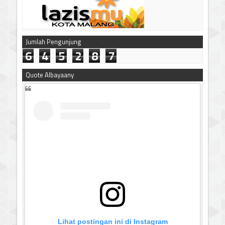
Jumlah Pengunjung
6
4
5
2
8
7
Quote Albayaany
Lihat postingan ini di Instagram