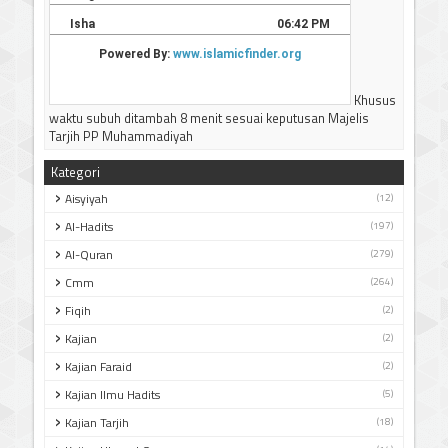
Khusus
waktu subuh ditambah 8 menit sesuai keputusan Majelis
Tarjih PP Muhammadiyah
Kategori
Aisyiyah
(12)
Al-Hadits
(197)
Al-Quran
(279)
Cmm
(264)
Fiqih
(2)
Kajian
(2)
Kajian Faraid
(2)
Kajian Ilmu Hadits
(5)
Kajian Tarjih
(18)