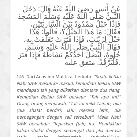
عَنْ أَنَسِ رَضِيَ اللَّهُ عَنْهُ قَالَ: دَخَلَ
النَّبِيُّ صَلَّى اللَّهُ عَلَيْهِ وَسَلَّمَ المَسْجِدَ
فَإِذَا حَبْلٌ مَمْدُودٌ بَيْنَ السَّارِيَتَيْنِ،
فَقَالَ: مَا هَذَا الْحَبْلُ؟، قَالُوا: هَذَا
حَبْلٌ لِزَيْنَبَ، فَإِذَا فَتَرَتْ تَعَلَّقَتْ بِهِ،
فَقَالَ النَّبِيُّ صَلَّى اللَّهُ عَلَيْهِ وَسَلَّمَ،
حُلُّوهُ، لِيُصَلِّ أَحَدُكُمْ نَشَاطَهُ فَإِذَا فَتَرَ
فَلْيَرْقُدْ. متفق عليه.
146. Dari Anas bin Malik ra. berkata:
"Suatu ketika
Nabi SAW masuk ke masjid, kemudian Beliau SAW
mendapati tali yang diikatkan diantara dua tiang.
Kemudian Beliau SAW berkata: "Tali apa ini?"
Orang-orang menjawab: "Tali ini milik Zainab, bila
(dia shalat berdiri) lalu merasa letih, dia
berpegangan dengan tali tersebut". Maka Nabi
SAW bersabda: "lepaskan (tali) itu. Hendaklah
kalian shalat dengan semangat dan jika merasa