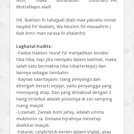
letih, maka istirahatlah (tidurlah)"
.HR.
Muttafaqun alaih
HR. Bukhari fii tahajjudi (Bab maa yakrahu minat
tasydid fiil ‘ibadah), Wa Muslim fiil musaafirin (
Bab Amri man na’asa fii shalatihi)
Lughatul Hadits:
-Faidza Hablun: Huruf Fa’ menjadikan kondisi
tiba-tiba, tapi jika menyatu dalam kalimat, maka
salah satu bermakna tiba-tiba(terkejut) dan
lainnya sebagai tambahn
-Baynas saaritayaini: tiang penyanga dan
ditengah berarti sejajar, yaitu penyangga yang
menopang atap. Dan yang dimaksud dengan 2
tiang tersebut adalah posisinya di sisi samping
ruang masjid.
-Lizainab: Zainab binti Jahsy, adalah ummu
mukminin ra. Dimana hijrahnya menetap
disekitar masjid.
-Fatarat: Lelah/letih berdiri dalam shalat, atau