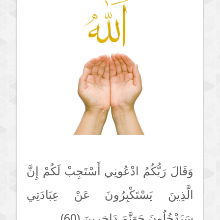
وَقَالَ رَبُّكُمُ ادْعُونِي أَسْتَجِبْ لَكُمْ إِنَّ
الَّذِينَ يَسْتَكْبِرُونَ عَنْ عِبَادَتِي
سَيَدْخُلُونَ جَهَنَّمَ دَاخِرِينَ (60)