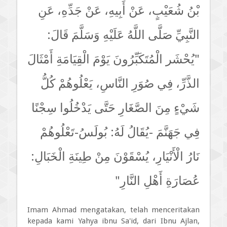
بْنُ شُعَيْبٍ، عَنْ أَبِيهِ، عَنْ جَدِّهِ، عَنِ
النَّبِيِّ صَلَّى اللَّهُ عَلَيْهِ وَسَلَّمَ قَالَ:
"يُحْشَر الْمُتَكَبِّرُونَ يَوْمَ الْقِيَامَةِ أَمْثَالَ
الذَّرِّ، فِي صُوَرِ النَّاسِ، يَعْلُوهُمْ كُلُّ
شَيْءٍ مِنَ الصَّغَارِ حَتَّى يَدْخُلُوا سِجْنًا
فِي جَهَنَّمَ -يُقَالُ لَهُ: بُولَسُ-تَعْلُوهُمْ
نَارُ الْأَنْيَارِ، يُسْقَوْنَ مِنْ طِينَةِ الْخَبَالِ:
عُصَارَةِ أَهْلِ النَّارِ"
Imam Ahmad mengatakan, telah menceritakan
kepada kami Yahya ibnu Sa'id, dari Ibnu Ajlan,