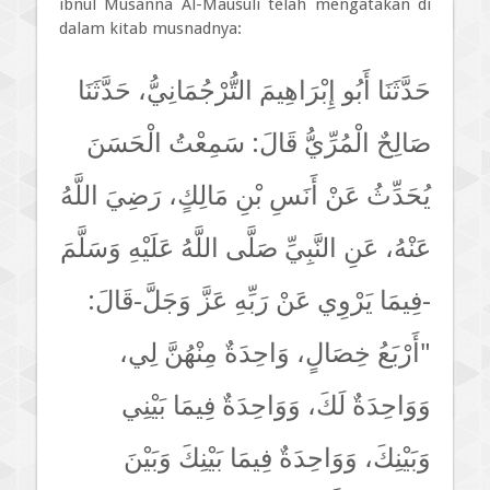
ibnul Musanna Al-Mausuli telah mengatakan di
dalam kitab musnadnya:
حَدَّثَنَا أَبُو إِبْرَاهِيمَ التُّرْجُمَانِيُّ، حَدَّثَنَا
صَالِحٌ الْمُرِّيُّ قَالَ: سَمِعْتُ الْحَسَنَ
يُحَدِّثُ عَنْ أَنَسِ بْنِ مَالِكٍ، رَضِيَ اللَّهُ
عَنْهُ، عَنِ النَّبِيِّ صَلَّى اللَّهُ عَلَيْهِ وَسَلَّمَ
-فِيمَا يَرْوِي عَنْ رَبِّهِ عَزَّ وَجَلَّ-قَالَ:
"أَرْبَعُ خِصَالٍ، وَاحِدَةٌ مِنْهُنَّ لِي،
وَوَاحِدَةٌ لَكَ، وَوَاحِدَةٌ فِيمَا بَيْنِي
وَبَيْنِكَ، وَوَاحِدَةٌ فِيمَا بَيْنِكَ وَبَيْنَ