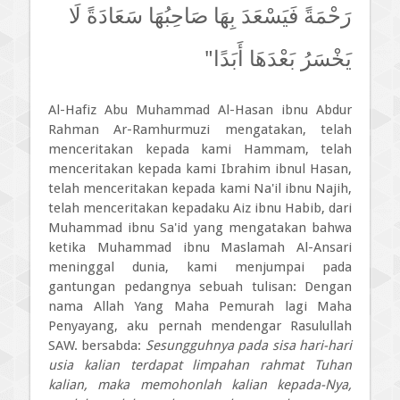
رَحْمَةً فَيَسْعَدَ بِهَا صَاحِبُهَا سَعَادَةً لَا
يَخْسَرُ بَعْدَهَا أَبَدًا"
Al-Hafiz Abu Muhammad Al-Hasan ibnu Abdur
Rahman Ar-Ramhurmuzi mengatakan, telah
menceritakan kepada kami Hammam, telah
menceritakan kepada kami Ibrahim ibnul Hasan,
telah menceritakan kepada kami Na'il ibnu Najih,
telah menceritakan kepadaku Aiz ibnu Habib, dari
Muhammad ibnu Sa'id yang mengatakan bahwa
ketika Muhammad ibnu Maslamah Al-Ansari
meninggal dunia, kami menjumpai pada
gantungan pedangnya sebuah tulisan: Dengan
nama Allah Yang Maha Pemurah lagi Maha
Penyayang, aku pernah mendengar Rasulullah
SAW. bersabda:
Sesungguhnya pada sisa hari-hari
usia kalian terdapat limpahan rahmat Tuhan
kalian, maka memohonlah kalian kepada-Nya,