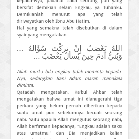
kepada-Nya, padahal tiada seorang pun yang
bersifat demikian selain Engkau, ya Tuhanku.
Demikianlah menurut apa yang telah
diriwayatkan oleh Ibnu Abu Hatim.
Hal yang semakna telah disebutkan di dalam
syair yang mengatakan:
اللهُ يَغْضبُ إِنْ تركْتَ سُؤَالهُ ...
وَبُنيُّ آدمَ حِينَ يُسألُ يَغْضَبُ ...
Allah murka bila engkau tidak meminta kepada-
Nya, sedangkan Bani Adam marah manakala
diminta.
Qatadah mengatakan, Ka'bul Ahbar telah
mengatakan bahwa umat ini dianugerahi tiga
perkara yang belum pernah diberikan kepada
suatu umat pun sebelumnya kecuali seorang
nabi. Yaitu apabila Allah mengutus seorang nabi,
Allah berfirman kepadanya, "Engkau adalah saksi
atas umatmu," dan Dia menjadikan kalian