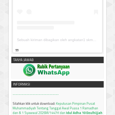
Sebuah kiriman dibagikan oleh angkatan1 skmm 2020 (@albayaanyinfo)
TANYA JAWAB
silahkan klik untuk download:
Keputusan Pimpinan Pusat
Muhammadiyah, Tentang Tanfidz Keputusan Munas XXXI
Tarjih: Tentang KRITERIA AWAL WAKTU SUBUH
------------------------------
INFORMASI
Silahkan klik untuk download:
Keputusan Pimpinan Pusat
Muhammadiyah Tentang Tanggal Awal Puasa 1 Ramadhan
dan & 1 Syawwal 2026M/1447H dan
Idul Adha 10 Dzulhijjah
2026M/1447H