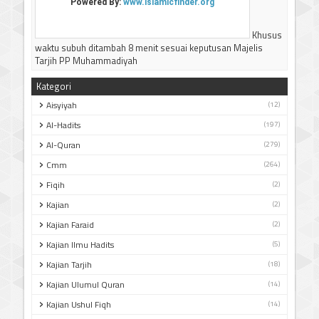
Khusus
waktu subuh ditambah 8 menit sesuai keputusan Majelis
Tarjih PP Muhammadiyah
Kategori
Aisyiyah
(12)
Al-Hadits
(197)
Al-Quran
(279)
Cmm
(264)
Fiqih
(2)
Kajian
(2)
Kajian Faraid
(2)
Kajian Ilmu Hadits
(5)
Kajian Tarjih
(18)
Kajian Ulumul Quran
(14)
Kajian Ushul Fiqh
(14)