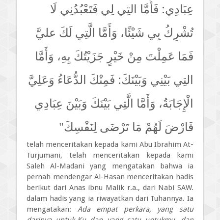
عِبَادِي: فَأَمَّا التِي لِي فَتَعْبُدُنِي لَا
تُشْرِكُ بِي شَيْئًا، وَأَمَّا الَّتِي لَكَ عليَّ
فَمَا عَمِلْتَ مِنْ خَيْرٍ جَزَيْتُكَ بِهِ، وَأَمَّا
التِي بَيْنِي وَبَيْنَكَ: فَمِنْكَ الدُّعَاءُ وَعَلِيَّ
الْإِجَابَةُ، وَأَمَّا الَّتِي بَيْنَكَ وَبَيْنَ عِبَادِي
فَارْضَ لَهُمْ مَا تَرْضَى لِنَفْسِكَ"
telah menceritakan kepada kami Abu Ibrahim At-
Turjumani, telah menceritakan kepada kami
Saleh Al-Madani yang mengatakan bahwa ia
pernah mendengar Al-Hasan menceritakan hadis
berikut dari Anas ibnu Malik r.a., dari Nabi SAW.
dalam hadis yang ia riwayatkan dari Tuhannya. Ia
mengatakan:
Ada empat perkara, yang satu
darinya untuk-Ku dan yang satu untukmu, dan