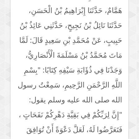
هَمَّامٌ، حَدَّثَنَا إِبْرَاهِيمُ بْنُ الْحَسَنِ،
حَدَّثَنَا نَائِلُ بْنُ نَجِيحٍ، حَدَّثَنِي عَائِذُ بْنُ
حَبِيبٍ، عَنْ مُحَمَّدِ بْنِ سَعِيدٍ قَالَ: لَمَّا
مَاتَ مُحَمَّدُ بْنُ مَسْلَمَةَ الْأَنْصَارِيُّ،
وَجَدْنَا فِي ذُؤَابَةِ سَيْفِهِ كِتَابًا: "بِسْمِ
اللَّهِ الرَّحْمَنِ الرَّحِيمِ، سَمِعْتُ رسول
الله صلى الله عليه وسلم يقول:
"إِنَّ لِرَبِّكُمْ فِي بَقِيَّةِ دَهْرِكُمْ نَفَحَاتٍ ،
فَتَعَرَّضُوا لَهُ، لَعَلَّ دَعْوَةً أَنْ تُوَافِقَ