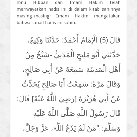
Ibnu Hibban dan Imam Hakim telah
meriwayatkan hadis ini di dalam kitab sahihnya
masing-masing; Imam Hakim mengatakan
bahwa sanad hadis ini sahih.
قَالَ (5) الْإِمَامُ أَحْمَدُ: حَدَّثَنَا وَكِيعٌ،
حَدَّثَنِي أَبُو مَلِيحٍ الْمَدَنِيُّ -شَيْخٌ مِنْ
أَهْلِ الْمَدِينَةِ-سَمِعَهُ عَنْ أَبِي صَالِحٍ،
وَقَالَ مَرَّةً: سَمِعْتُ أَبَا صَالِحٍ يُحَدِّثُ
عَنْ أَبِي هُرَيْرَةَ [رَضِيَ اللَّهُ عَنْهُ] قَالَ:
قَالَ رَسُولُ اللَّهِ صَلَّى اللَّهُ عَلَيْهِ
وَسَلَّمَ: "مَنْ لَمْ يَدْعُ اللَّهَ، عَزَّ وَجَلَّ،