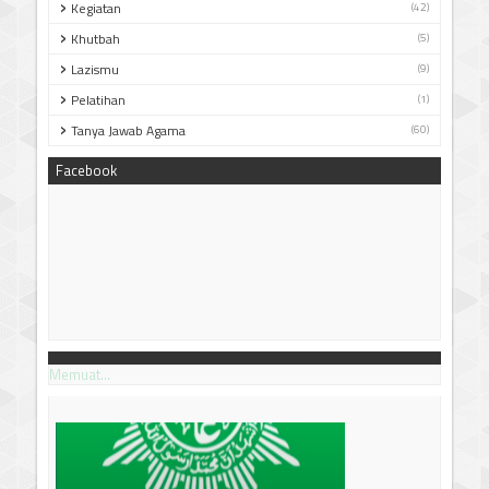
Kegiatan
(42)
Khutbah
(5)
Lazismu
(9)
Pelatihan
(1)
Tanya Jawab Agama
(60)
Facebook
Memuat...