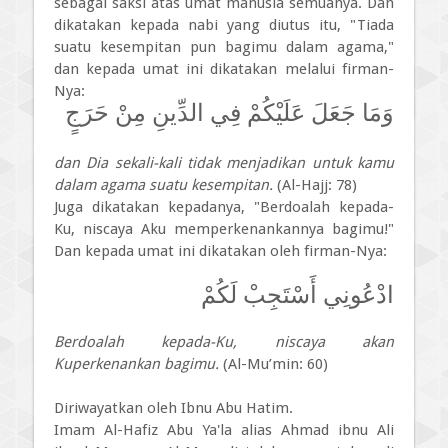
sebagai saksi atas umat manusia semuanya. Dan
dikatakan kepada nabi yang diutus itu, "Tiada
suatu kesempitan pun bagimu dalam agama,"
dan kepada umat ini dikatakan melalui firman-
Nya:
وَمَا جَعَلَ عَلَيْكُمْ فِي الدِّينِ مِنْ حَرَجٍ
dan Dia sekali-kali tidak menjadikan untuk kamu
dalam agama suatu kesempitan.
(Al-Hajj: 78)
Juga dikatakan kepadanya, "Berdoalah kepada-
Ku, niscaya Aku memper­kenankannya bagimu!"
Dan kepada umat ini dikatakan oleh firman-Nya:
ادْعُونِي أَسْتَجِبْ لَكُمْ
Berdoalah kepada-Ku, niscaya akan
Kuperkenankan bagimu.
(Al-Mu’min: 60)
Diriwayatkan oleh Ibnu Abu Hatim.
Imam Al-Hafiz Abu Ya'la alias Ahmad ibnu Ali