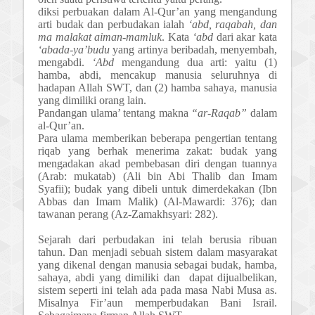
diksi perbuakan dal
a
m Al-Qur’an yang mengandung
arti budak dan perbudakan ialah
‘abd, raqabah, dan
ma malakat aiman-mamluk
.
Kata
‘abd
dari akar kata
‘abada-ya’budu
yang artinya beribadah, menyembah,
mengabdi.
‘Abd
mengandung dua arti:
yaitu
(1)
hamba, abdi, mencakup manusia seluruhnya di
hadapan Allah S
W
T, dan (2) hamba sahaya, manusia
yang dimiliki orang lain.
Pandangan ulama’ tentang makna
“ar-Raqab”
dalam
al-Qur’an.
Para ulama memberikan beberapa pengertian tentang
riqab yang berhak menerima zakat: budak yang
mengadakan akad pembebasan diri dengan tuannya
(Arab: mukatab) (Ali bin Abi Thalib dan Imam
Syafii); budak yang dibeli untuk dimerdekakan (Ibn
Abbas dan Imam Malik) (Al-Mawardi: 376); dan
tawanan perang (Az-Zamakhsyari: 282).
Sejarah dari p
erbudakan
ini
telah beru
sia
ribuan
tahun.
Dan menjadi sebuah s
istem dalam masyarakat
yang
dikenal dengan
manusia sebagai budak, hamba,
sahaya, abdi yang dimiliki dan dapat dijualbelikan
,
sistem seperti ini
telah ada pada masa Nabi Musa as.
Misalnya
Fir’aun memperbudakan Bani Israil.