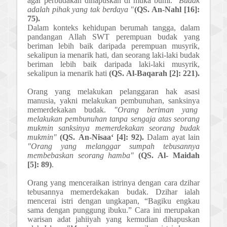
agar perbudakan dihapuskan di muka bumi.
"Budak
adalah pihak yang tak berdaya
"
(
QS.
An-Nahl [16]:
75).
Dalam konteks kehidupan berumah tangga, dalam
pandangan Allah
SWT
perempuan budak yang
beriman lebih baik daripada perempuan musyrik,
sekalipun ia menarik hati, dan seorang laki-laki budak
beriman lebih baik daripada laki-laki musyrik,
sekalipun ia menarik hati
(QS.
Al-Baqarah [2]: 221).
Orang yang melakukan pelanggaran hak asasi
manusia, yakni melakukan pembunuhan, sanksinya
memerdekakan budak.
"Orang beriman yang
melakukan pembunuhan tanpa sengaja atas seorang
mukmin sanksinya memerdekakan seorang budak
mukmin"
(
QS.
An-Nisaa‘ [4]: 92).
Dala
m
ayat lain
"Orang yang melanggar sumpah tebusannya
membebaskan seorang hamba"
(
QS.
Al- Maidah
[5]: 89)
.
Orang yang menceraikan istrinya dengan cara
d
zihar
tebusannya memerdekakan budak.
Dz
ihar ialah
mencerai istri dengan ungkapan, “Bagiku engkau
sama dengan punggung ibuku.” Cara ini merupakan
warisan adat jahiiyah yang kemudian dihapuskan