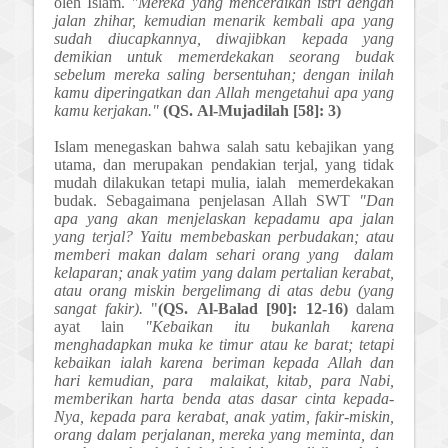
oleh Islam.
"Mereka yang menceraikan istri dengan
jalan zhihar, kemudian menarik kembali apa yang
sudah diucapkannya, diwajibkan kepada yang
demikian untuk memerdekakan seorang budak
sebelum mereka saling bersentuhan; dengan inilah
kamu diperingatkan dan Allah mengetahui apa yang
kamu kerjakan."
(
QS.
Al-Mujadilah [58]: 3)
Islam menegaskan bahwa salah satu kebajikan yang
utama,
dan
merupakan pendakian terjal, yang tidak
mudah dilakukan tetapi mulia, ialah memerdekakan
budak.
Sebagaimana penjelasan Allah SWT
"Dan
apa yang akan menjelaskan kepadamu apa jalan
yang terjal? Yaitu membebaskan perbudakan; atau
memberi makan dalam sehari orang yang dalam
kelaparan; anak yatim yang dalam pertalian kerabat,
atau orang miskin bergelimang di atas debu (yang
sangat fakir).
"
(
QS.
Al-Balad [90]: 12-16)
dalam
ayat lain
"Kebaikan itu bukanlah karena
menghadapkan muka ke timur atau ke barat; tetapi
kebaikan ialah karena beriman kepada Allah dan
hari kemudian, para malaikat, kitab, para Nabi,
memberikan harta benda atas dasar cinta kepada-
Nya, kepada para kerabat, anak yatim, fakir-miskin,
orang dalam perjalanan, mereka yang meminta, dan