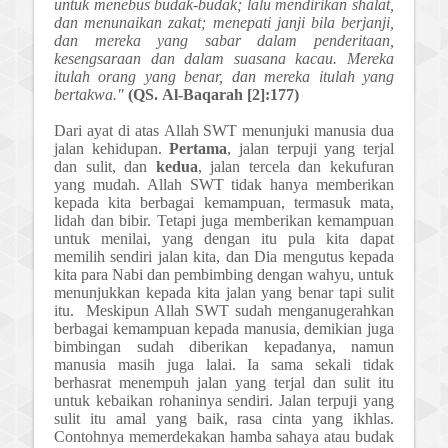
untuk menebus budak-budak; lalu mendirikan shalat,
dan menunaikan zakat; menepati janji bila berjanji,
dan mereka yang sabar dalam penderitaan,
kesengsaraan dan dalam suasana kacau. Mereka
itulah orang yang benar, dan mereka itulah yang
bertakwa."
(
QS.
Al-Baqarah [2]:177)
Dari ayat di atas
Allah S
W
T menunjuki manusia dua
jalan kehidupan.
Pertama
, jalan terpuji yang terjal
dan sulit, dan
kedua
, jalan tercela dan kekufuran
yang mudah. Allah SWT tidak hanya memberikan
kepada kita berbagai kemampuan, termasuk mata,
lidah dan bibir. Tetapi juga memberikan kemampuan
untuk menilai, yang dengan itu pula kita dapat
memilih sendiri jalan kita, dan Dia mengutus kepada
kita para Nabi dan pembimbing dengan wahyu, untuk
menunjukkan kepada kita jalan yang benar tapi sulit
itu.
Meskipun Allah
SWT
sudah menganugerahkan
berbagai kemampuan kepada manusia, demikian juga
bimbingan sudah diberikan kepadanya, namun
manusia masih juga lalai.
Ia sama sekali tidak
berhasrat menempuh jalan yang terjal dan sulit itu
untuk kebaikan rohaninya sendiri. Jalan terpuji yang
sulit itu amal yang baik, rasa cinta yang ikhlas.
Contohnya memerdekakan hamba sahaya atau budak