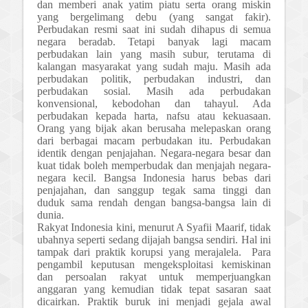
dan memberi anak yatim piatu serta orang miskin
yang bergelimang debu (yang sangat fakir).
Perbudakan resmi
saat
ini sudah dihapus di semua
negara beradab. Tetapi banyak lagi macam
perbudakan lain yang masih subur, terutama di
kalangan masyarakat yang sudah maju. Masih ada
perbudakan politik, perbudakan industri, dan
perbudakan sosial. Masih ada perbudakan
konvensional, kebodohan dan tahayul. Ada
perbudakan kepada harta, nafsu atau kekuasaan.
Orang yang bijak akan berusaha melepaskan orang
dari berbagai macam perbudakan itu.
Perbudakan
identik dengan penjajahan. Negara-negara besar dan
kuat tidak boleh memperbudak dan menjajah negara-
negara kecil. Bangsa Indonesia harus bebas dari
penjajahan, dan sanggup tegak sama tinggi dan
duduk sama rendah dengan bangsa-bangsa lain di
dunia.
Rakyat Indonesia kini, menurut A Syafii Maarif, t
id
ak
ubahnya seperti sedang dijajah bangsa sendiri. Hal ini
tampak dari praktik korupsi yang merajalela. Para
pengambil keputusan mengeksploitasi kemiskinan
dan persoalan rakyat untuk memperjuangkan
anggaran yang kemudian tidak tepat sasaran saat
dicairkan. Praktik buruk ini menjadi gejala awal