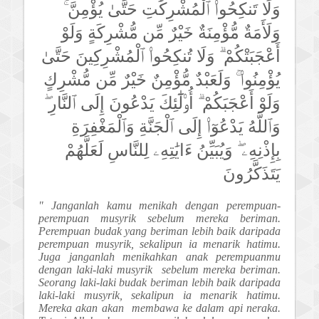
وَلَا تَنكِحُوا۟ ٱلْمُشْرِكَٰتِ حَتَّىٰ يُؤْمِنَّ ۚ
وَلَأَمَةٌ مُّؤْمِنَةٌ خَيْرٌ مِّن مُّشْرِكَةٍ وَلَوْ
أَعْجَبَتْكُمْ ۗ وَلَا تُنكِحُوا۟ ٱلْمُشْرِكِينَ حَتَّىٰ
يُؤْمِنُوا۟ ۚ وَلَعَبْدٌ مُّؤْمِنٌ خَيْرٌ مِّن مُّشْرِكٍ
وَلَوْ أَعْجَبَكُمْ ۗ أُو۟لَٰٓئِكَ يَدْعُونَ إِلَى ٱلنَّارِ ۖ
وَٱللَّهُ يَدْعُوٓا۟ إِلَى ٱلْجَنَّةِ وَٱلْمَغْفِرَةِ
بِإِذْنِهِۦ ۖ وَيُبَيِّنُ ءَايَٰتِهِۦ لِلنَّاسِ لَعَلَّهُمْ
يَتَذَكَّرُونَ
" Janganlah kamu menikah dengan perempuan-
perempuan musyrik sebelum mereka beriman.
Perempuan budak yang beriman lebih baik daripada
perempuan musyrik, sekalipun ia menarik hatimu.
Juga janganlah menikahkan anak perempuanmu
dengan laki-laki musyrik sebelum mereka beriman.
Seorang laki-laki budak beriman lebih baik daripada
laki-laki musyrik, sekalipun ia menarik hatimu.
Mereka akan akan membawa ke dalam api neraka.