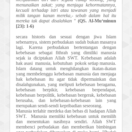
menunaikan zakat; yang menjaga kehormatannya,
kecuali terhadap istri atau tawanan yang menjadi
milik tangan kanan mereka,- sebab dalam hal itu
mereka tak dapat disalahkan "
(
QS.
Al-Mu‘minun
[23]: 1-6)
secara historis dan s
esuai dengan jiwa Islam
sebenarnya,
sistem
perbudakan sudah bukan masanya
lagi.
Karena p
erbudakan bertentangan dengan
kebebasan sebagai fit
h
rah yang dimiliki manusia
sejak ia diciptakan Allah S
W
T. Kebebasan adalah
hak asasi manusia, kebutuhan pokok setiap manusia.
Islam datang untuk menghilangkan ikatan-ikatan
yang membelenggu kebebasan manusia dan menjaga
hak kebebasan itu agar tidak dipermainkan dan
disalahgunakan, yang meliputi kebebasan beragama,
kebebasan berpikir, kebebasan berpendapat,
kebebasan berpolitik, kebebasan bergerak, kebebasan
berusaha, dan kebebasan-kebebasan lain yang
merupakan sendi-sendi kepribadian seseorang.
Manusia terlahir merdeka dan bebas di hadapan Allah
S
W
T. Manusia memiliki kebebasan untuk memilih
dan menentukan nasibnya sendiri. Allah SWT
membenci perbudakan dan memberikan bimbingan