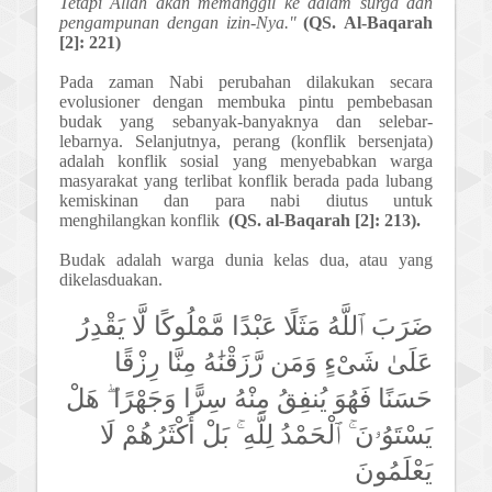
Tetapi Allah akan memanggil ke dalam surga dan
pengampunan dengan izin-Nya."
(
QS.
Al-Baqarah
[2]: 221)
Pada zaman Nabi perubahan dilakukan secara
evolusioner dengan membuka pintu pembebasan
budak yang sebanyak-banyaknya dan selebar-
lebarnya. Selanjutnya, perang (konflik bersenjata)
adalah konflik sosial yang menyebabkan warga
masyarakat yang terlibat konflik berada pada lubang
kemiskinan dan para nabi diutus untuk
menghilangkan konflik
(
QS.
al-Baqarah [2]: 213).
Budak adalah warga dunia kelas dua, atau yang
dikelasduakan.
ضَرَبَ ٱللَّهُ مَثَلًا عَبْدًا مَّمْلُوكًا لَّا يَقْدِرُ
عَلَىٰ شَىْءٍ وَمَن رَّزَقْنَٰهُ مِنَّا رِزْقًا
حَسَنًا فَهُوَ يُنفِقُ مِنْهُ سِرًّا وَجَهْرًا ۖ هَلْ
يَسْتَوُۥنَ ۚ ٱلْحَمْدُ لِلَّهِ ۚ بَلْ أَكْثَرُهُمْ لَا
يَعْلَمُونَ