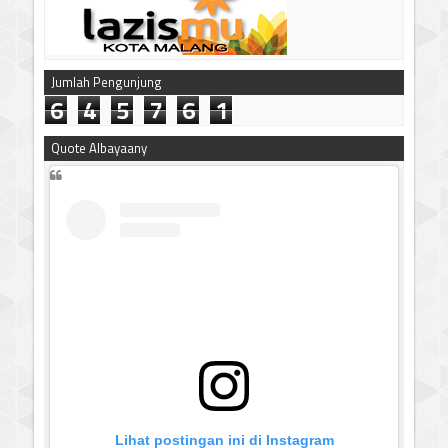
Jumlah Pengunjung
6
4
5
7
6
1
Quote Albayaany
Lihat postingan ini di Instagram