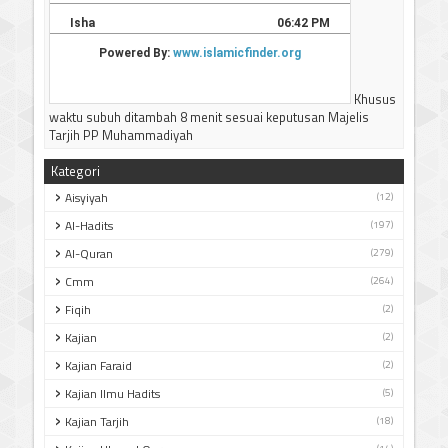
Khusus
waktu subuh ditambah 8 menit sesuai keputusan Majelis
Tarjih PP Muhammadiyah
Kategori
Aisyiyah
(12)
Al-Hadits
(197)
Al-Quran
(279)
Cmm
(264)
Fiqih
(2)
Kajian
(2)
Kajian Faraid
(2)
Kajian Ilmu Hadits
(5)
Kajian Tarjih
(18)