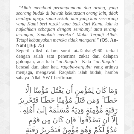
"Allah membuat perumpamaan dua orang, yang
seorang budak di bawah kekuasaan
orang lain, t
id
ak
berdaya upaya sama sekali; dan yang lain seseorang
yang Kami beri rezeki yang baik dari Kami, lalu ia
nafkahkan sebagian dengan sembunyi atau terang-
terangan, Samakah mereka? Maha Terpuji Allah.
Tetapi kebanyakan mereka tidak mengerti."
(
QS.
An-
Nahl [16]: 75)
Seperti diksi dalam surat at-Taubah;9:60 terkait
dengan salah satu penerima zakat dari delapan
golongan, ada kata
“ar-Raqab”
Kata
“ar-Raqab”
berasal
dari akar kata
raqaba-yarqubu
yang artinya
menjaga, mengawal. Raqabah ialah budak, hamba
sahaya. Allah SWT berfirman,
وَمَا كَانَ لِمُؤْمِنٍ أَن يَقْتُلَ مُؤْمِنًا إِلَّا
خَطَـًٔا ۚ وَمَن قَتَلَ مُؤْمِنًا خَطَـًٔا فَتَحْرِيرُ
رَقَبَةٍ مُّؤْمِنَةٍ وَدِيَةٌ مُّسَلَّمَةٌ إِلَىٰٓ أَهْلِهِۦٓ
إِلَّآ أَن يَصَّدَّقُوا۟ ۚ فَإِن كَانَ مِن قَوْمٍ
عَدُوٍّ لَّكُمْ وَهُوَ مُؤْمِنٌ فَتَحْرِيرُ رَقَبَةٍ