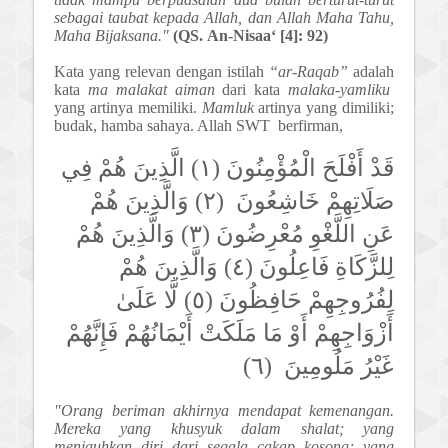
sebagai t
au
bat kepada Allah, dan Allah Maha Tahu,
Maha Bijaksana."
(
QS.
An-Nisaa‘ [4]: 92)
Kata yang relevan dengan istilah
“ar-Raqab”
adalah
kata
ma malakat aiman
dari kata
malaka-yamliku
yang artinya memiliki.
Mamluk
artinya yang dimiliki;
budak, hamba sahaya. Allah S
W
T berfirman,
قَدْ أَفْلَحَ الْمُؤْمِنُونَ (١) الَّذِينَ هُمْ فِي
صَلَاتِهِمْ خَاشِعُونَ (٢) وَالَّذِينَ هُمْ
عَنِ اللَّغْوِ مُعْرِضُونَ (٣) وَالَّذِينَ هُمْ
لِلزَّكَاةِ فَاعِلُونَ (٤) وَالَّذِينَ هُمْ
لِفُرُوجِهِمْ حَافِظُونَ (٥) لَّا عَلَىٰ
أَزْوَاجِهِمْ أَوْ مَا مَلَكَتْ أَيْمَانُهُمْ فَإِنَّهُمْ
غَيْرُ مَلُومِينَ (٦)
"Orang beriman akhirnya mendapat kemenangan.
Mereka yang khusyuk dalam shalat; yang
menjauhkan diri dari segala cakap kosong; yang