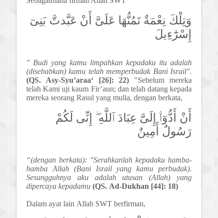
Sebagaimana firman Allah SWT
وَتِلْكَ نِعْمَةٌ تَمُنُّهَا عَلَىَّ أَنْ عَبَّدتَّ بَنِىٓ
إِسْرَٰٓءِيلَ
"
Budi yang kamu limpahkan kepadaku itu adalah
(disebabkan) kamu telah memperbudak Bani Israil"
.
(
QS.
Asy-Syu’araa‘ [26]: 22)
"Sebelum mereka
telah Kami uji kaum Fir’aun; dan telah datang kepada
mereka seorang Rasul yang mulia, dengan berkata,
أَنْ أَدُّوٓا۟ إِلَىَّ عِبَادَ ٱللَّهِ ۖ إِنِّى لَكُمْ
رَسُولٌ أَمِينٌ
“(dengan berkata): "Serahkanlah kepadaku hamba-
hamba Allah (Bani Israil yang kamu perbudak).
Sesungguhnya aku adalah utusan (Allah) yang
dipercaya kepadamu
(
QS.
Ad-Dukhan [44]: 18)
Dalam ayat lain
Allah S
W
T berfirman,