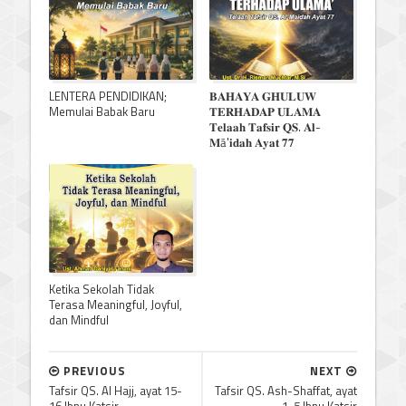
LENTERA PENDIDIKAN;
𝐁𝐀𝐇𝐀𝐘𝐀 𝐆𝐇𝐔𝐋𝐔𝐖
Memulai Babak Baru
𝐓𝐄𝐑𝐇𝐀𝐃𝐀𝐏 𝐔𝐋𝐀𝐌𝐀
𝐓𝐞𝐥𝐚𝐚𝐡 𝐓𝐚𝐟𝐬𝐢𝐫 𝐐𝐒. 𝐀𝐥-
𝐌ā'𝐢𝐝𝐚𝐡 𝐀𝐲𝐚𝐭 𝟕𝟕
Ketika Sekolah Tidak
Terasa Meaningful, Joyful,
dan Mindful
PREVIOUS
NEXT
Tafsir QS. Al Hajj, ayat 15-
Tafsir QS. Ash-Shaffat, ayat
16 Ibnu Katsir
1-5 Ibnu Katsir