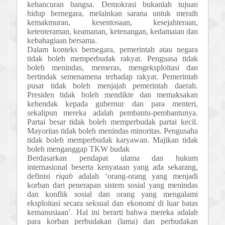
kehancuran bangsa. Demokrasi bukanlah tujuan
hidup bernegara, melainkan sarana untuk meraih
kemakmuran, kesentosaan, kesejahteraan,
ketenteraman, keamanan, ketenangan, kedamaian dan
kebahagiaan bersama.
Dalam konteks bernegara, pemerintah atau negara
tidak boleh memperbudak rakyat. Penguasa tidak
boleh menindas, memeras, mengeksploitasi dan
bertindak semenamena terhadap rakyat. Pemerintah
pusat tidak boleh menjajah pemerintah daerah.
Presiden tidak boleh mendikte dan memaksakan
kehendak kepada gubernur dan para menteri,
sekalipun mereka adalah pembantu-pembantunya.
Partai besar tidak boleh memperbudak partai kecil.
Mayoritas tidak boleh menindas minoritas. Pengusaha
tidak boleh memperbudak karyawan. Majikan tidak
boleh menganggap TKW budak
Berdasarkan pendapat ulama dan hukum
internasional beserta kenyataan yang ada sekarang,
definisi
riqab
adalah ‘orang-orang yang menjadi
korban dari penerapan sistem sosial yang menindas
dan konflik sosial dan orang yang mengalami
eksploitasi secara seksual dan ekonomi di luar batas
kemanusiaan’.
Hal ini berarti bahwa mereka adalah
para korban perbudakan (lama) dan perbudakan