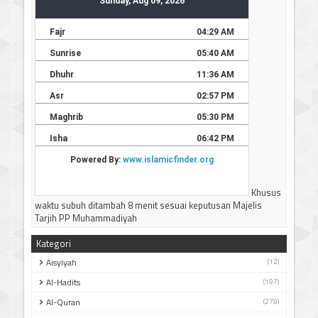
Khusus
waktu subuh ditambah 8 menit sesuai keputusan Majelis
Tarjih PP Muhammadiyah
Kategori
Aisyiyah
(12)
Al-Hadits
(197)
Al-Quran
(279)