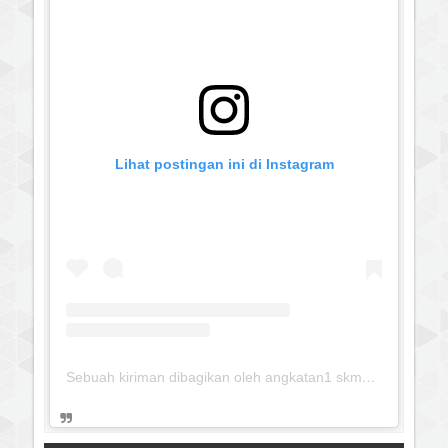
Lihat postingan ini di Instagram
Sebuah kiriman dibagikan oleh angkatan1 skmm 2020 (@albayaanyinfo)