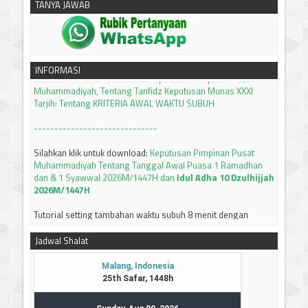
TANYA JAWAB
silahkan klik untuk download:
Keputusan Pimpinan Pusat
INFORMASI
Muhammadiyah, Tentang Tanfidz Keputusan Munas XXXI
Tarjih: Tentang KRITERIA AWAL WAKTU SUBUH
------------------------------
Silahkan klik untuk download:
Keputusan Pimpinan Pusat
Muhammadiyah Tentang Tanggal Awal Puasa 1 Ramadhan
dan & 1 Syawwal 2026M/1447H dan
Idul Adha 10 Dzulhijjah
2026M/1447H
Tutorial setting tambahan waktu subuh 8 menit dengan
apllikasi PRAYER TIMES and QIBLA
Silahkan KLIK
JADWAL IMSAKIYAH BULAN RAMADHAN 1447 H / 2026 M
Jadwal Shalat
JAWA TIMUR
Silahkan bisa didownload
-----------------------------
Terima kasih