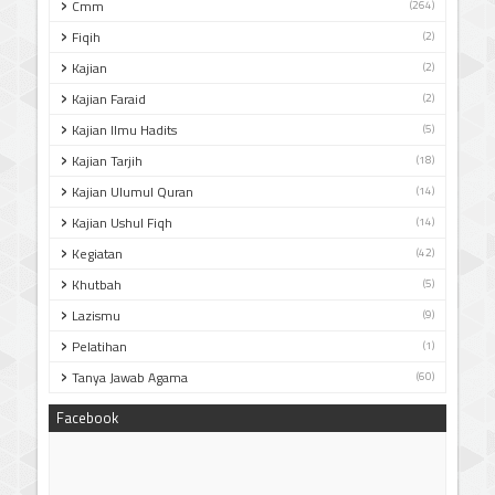
Cmm
(264)
Fiqih
(2)
Kajian
(2)
Kajian Faraid
(2)
Kajian Ilmu Hadits
(5)
Kajian Tarjih
(18)
Kajian Ulumul Quran
(14)
Kajian Ushul Fiqh
(14)
Kegiatan
(42)
Khutbah
(5)
Lazismu
(9)
Pelatihan
(1)
Tanya Jawab Agama
(60)
Facebook