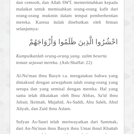
dan cemooh, dan Allah SWT. memerintahkan kepada
malaikat untuk memisahkan orang-orang kafir dari
orang-orang mukmin dalam tempat pemberhentian
mereka. Karena itulah disebutkan oleh firman
selanjutnya:
احْشُرُوا الَّذِينَ ظَلَمُوا وَأَزْوَاجَهُمْ
Kumpulkanlah orang-orang yang. zalim beserta
teman sejawat mereka.
(Ash-Shaffat: 22)
Al-Nu'man ibnu Basyir r.a. mengatakan bahwa yang
dimaksud dengan azwajahum ialah orang-orang yang
serupa dan yang semisal dengan mereka. Hal yang
sama telah dikatakan oleh Ibnu Abbas, Sa'id ibnu
Jubair, Ikrimah, Mujahid, As-Saddi, Abu Saleh, Abul
Aliyah, dan Zaid ibnu Aslam.
Sufyan As-Sauri telah meriwayatkan dari Sammak,
dari An-Nu'man ibnu Basyir ibnu Umar ibnul Khattab