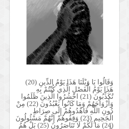
وَقَالُوا يَا وَيْلَنَا هَذَا يَوْمُ الدِّينِ (20)
هَذَا يَوْمُ الْفَصْلِ الَّذِي كُنْتُمْ بِهِ
تُكَذِّبُونَ (21) احْشُرُوا الَّذِينَ ظَلَمُوا
وَأَزْوَاجَهُمْ وَمَا كَانُوا يَعْبُدُونَ (22) مِنْ
دُونِ اللَّهِ فَاهْدُوهُمْ إِلَى صِرَاطِ
الْجَحِيمِ (23) وَقِفُوهُمْ إِنَّهُمْ مَسْئُولُونَ
(24) مَا لَكُمْ لَا تَنَاصَرُونَ (25) بَلْ هُمُ