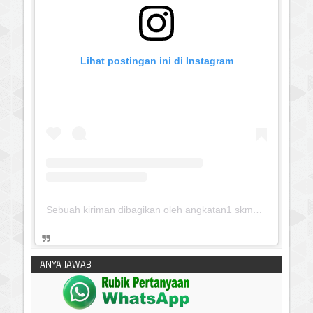
Lihat postingan ini di Instagram
Sebuah kiriman dibagikan oleh angkatan1 skmm 2020 (@albayaanyinfo)
TANYA JAWAB