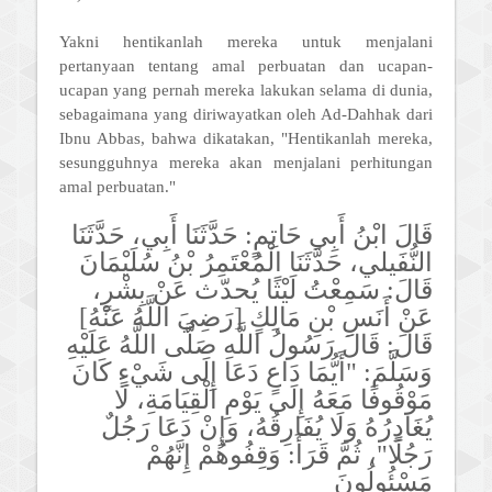
Yakni hentikanlah mereka untuk menjalani
pertanyaan tentang amal perbuatan dan ucapan-
ucapan yang pernah mereka lakukan selama di dunia,
sebagaimana yang diriwayatkan oleh Ad-Dahhak dari
Ibnu Abbas, bahwa dikatakan, "Hentikanlah mereka,
sesungguhnya mereka akan menjalani perhitungan
amal perbuatan."
قَالَ ابْنُ أَبِي حَاتِمٍ: حَدَّثَنَا أَبِي، حَدَّثَنَا
النُّفَيلي، حَدَّثَنَا الْمُعْتَمِرُ بْنُ سُلَيْمَانَ
قَالَ: سَمِعْتُ لَيْثًا يُحدّث عَنْ بِشْرٍ،
عَنْ أَنَسِ بْنِ مَالِكٍ [رَضِيَ اللَّهُ عَنْهُ]
قَالَ: قَالَ رَسُولُ اللَّهِ صَلَّى اللَّهُ عَلَيْهِ
وَسَلَّمَ: "أَيُّمَا دَاعٍ دَعَا إِلَى شَيْءٍ كَانَ
مَوْقُوفًا مَعَهُ إِلَى يَوْمِ الْقِيَامَةِ، لَا
يُغَادِرُهُ وَلَا يُفَارِقُهُ، وَإِنْ دَعَا رَجُلٌ
رَجُلًا"، ثُمَّ قَرَأَ: وَقِفُوهُمْ إِنَّهُمْ
مَسْئُولُونَ