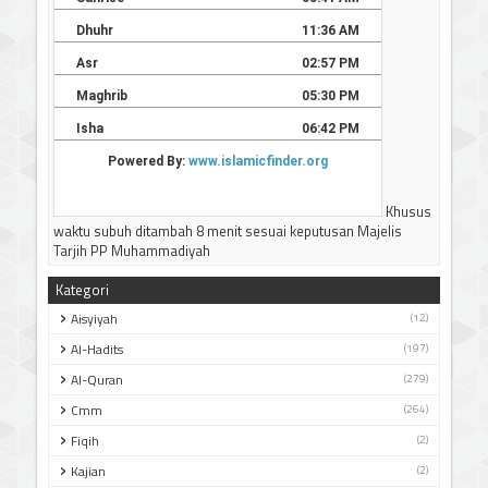
JADWAL IMSAKIYAH BULAN RAMADHAN 1447 H / 2026 M
JAWA TIMUR
Silahkan bisa didownload
-----------------------------
Terima kasih
Khusus
waktu subuh ditambah 8 menit sesuai keputusan Majelis
Tarjih PP Muhammadiyah
Kategori
Aisyiyah
(12)
Al-Hadits
(197)
Al-Quran
(279)
Cmm
(264)
Fiqih
(2)
Kajian
(2)