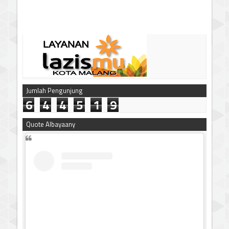
Jumlah Pengunjung
6
4
4
5
1
9
Quote Albayaany