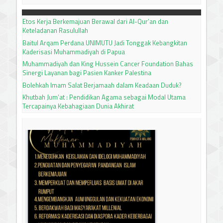
Etos Kerja Berkemajuan Berawal dari Al-Qur’an dan
Keteladanan Rasulullah
Baitul Arqam Perdana UNIMUTU Jadi Tonggak Kebangkitan
Kaderisasi Muhammadiyah di Papua
Muhammadiyah dan King Hussein Cancer Foundation Bahas
Sinergi Layanan bagi Pasien Kanker Palestina
Bolehkah Imam Salat Berjamaah dalam Keadaan Duduk?
Khutbah Jum’at : Pendidikan Agama sebagai Modal Utama
Tercapainya Kebahagiaan Dunia Akhirat