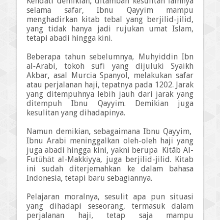
Kendati demikian, ditambah kesulitan lainnya
selama safar, Ibnu Qayyim mampu
menghadirkan kitab tebal yang berjilid-jilid,
yang tidak hanya jadi rujukan umat Islam,
tetapi abadi hingga kini.
Beberapa tahun sebelumnya, Muhyiddin Ibn
al-Arabi, tokoh sufi yang dijuluki Syaikh
Akbar, asal Murcia Spanyol, melakukan safar
atau perjalanan haji, tepatnya pada 1202. Jarak
yang ditempuhnya lebih jauh dari jarak yang
ditempuh Ibnu Qayyim. Demikian juga
kesulitan yang dihadapinya.
Namun demikian, sebagaimana Ibnu Qayyim,
Ibnu Arabi meninggalkan oleh-oleh haji yang
juga abadi hingga kini, yakni berupa
Kitâb Al-
Futūḥāt al-Makkiyya, juga berjilid-jilid. Kitab
ini sudah diterjemahkan ke dalam bahasa
Indonesia, tetapi baru sebagiannya.
Pelajaran moralnya, sesulit apa pun situasi
yang dihadapi seseorang, termasuk dalam
perjalanan haji, tetap saja mampu