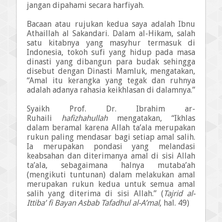
jangan dipahami secara harfiyah.
Bacaan atau rujukan kedua saya adalah Ibnu
Athaillah al Sakandari. Dalam al-Hikam, salah
satu kitabnya yang masyhur termasuk di
Indonesia, tokoh sufi yang hidup pada masa
dinasti yang dibangun para budak sehingga
disebut dengan Dinasti Mamluk, mengatakan,
“Amal itu kerangka yang tegak dan ruhnya
adalah adanya rahasia keikhlasan di dalamnya.”
Syaikh Prof. Dr. Ibrahim ar-
Ruhaili
hafizhahullah
mengatakan, “Ikhlas
dalam beramal karena Allah ta’ala merupakan
rukun paling mendasar bagi setiap amal salih.
Ia merupakan pondasi yang melandasi
keabsahan dan diterimanya amal di sisi Allah
ta’ala, sebagaimana halnya mutaba’ah
(mengikuti tuntunan) dalam melakukan amal
merupakan rukun kedua untuk semua amal
salih yang diterima di sisi Allah.” (
Tajrid al-
Ittiba’ fi Bayan Asbab Tafadhul al-A’mal
, hal. 49)