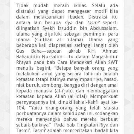
Tidak mudah meraih ikhlas. Selalu ada
distraksi yang dapat menggeser motif kita
da
l
am melaksanakan ibadah. Distraksi itu
antara lain berupa
riya
dan
tasmi’
seperti
diingatkan Syekh Izzuddin bin Abdussalam,
ulama yang dijuluki sebagai pemimpin para
ulama (sulthan al- ulama). Ulama yang
beberapa kali diapresiasi setinggi langit oleh
Gus Baha—sapaan akrab K.H. Ahmad
Bahauddin Nursalim—itu dalam Maqashidur
Ri’ayah pada bab Cara Mendekati Allah SWT
menulis begini, “Betapa banyak orang yang
melakukan amal yang secara lahiriah adalah
ketaatan tetapi hatinya menyimpan riya, hasad,
niat buruk, sombong, bangga diri dengan amal
kepada manusia (al-i’jab), dan membaggakan
ketaatan kepada Allah (al-idlal). Memperkuat
pernyataannya ini, dinukillah al-Kahfi ayat ke-
104, “Yaitu orang-orang yang telah sia-sia
perbuatannya dalam kehidupan ini, sedangkan
mereka menyangka bahwa mereka berbuat
sebaik-baiknya.”
Pada bab Tingkatan Ri
y
a dan
Tasmi’. Tasmi’ adalah menceritakan ibadah kita