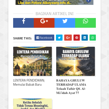
BAGIKAN ARTIKEL INI
Facebook
SHARE THIS:
LENTERA PENDIDIKAN;
𝐁𝐀𝐇𝐀𝐘𝐀 𝐆𝐇𝐔𝐋𝐔𝐖
Memulai Babak Baru
𝐓𝐄𝐑𝐇𝐀𝐃𝐀𝐏 𝐔𝐋𝐀𝐌𝐀
𝐓𝐞𝐥𝐚𝐚𝐡 𝐓𝐚𝐟𝐬𝐢𝐫 𝐐𝐒. 𝐀𝐥-
𝐌ā'𝐢𝐝𝐚𝐡 𝐀𝐲𝐚𝐭 𝟕𝟕