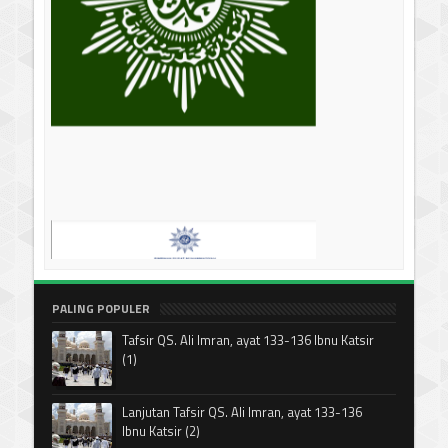
PALING POPULER
Tafsir QS. Ali Imran, ayat 133-136 Ibnu Katsir
(1)
Lanjutan Tafsir QS. Ali Imran, ayat 133-136
Ibnu Katsir (2)