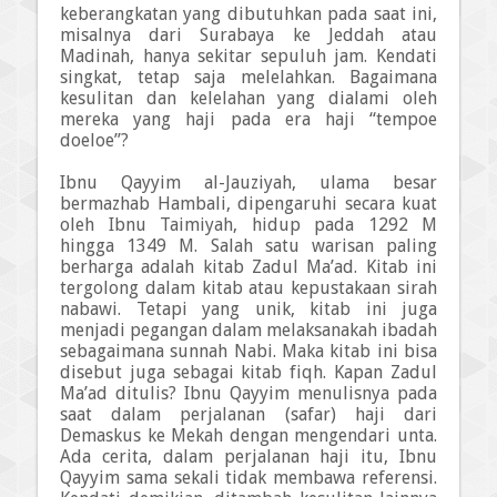
keberangkatan yang dibutuhkan pada saat ini,
misalnya dari Surabaya ke Jeddah atau
Madinah, hanya sekitar sepuluh jam. Kendati
singkat, tetap saja melelahkan. Bagaimana
kesulitan dan kelelahan yang dialami oleh
mereka yang haji pada era haji “tempoe
doeloe”?
Ibnu Qayyim al-Jauziyah, ulama besar
bermazhab Hambali, dipengaruhi secara kuat
oleh Ibnu Taimiyah, hidup pada 1292 M
hingga 1349 M. Salah satu warisan paling
berharga adalah kitab Zadul Ma’ad. Kitab ini
tergolong dalam kitab atau kepustakaan sirah
nabawi. Tetapi yang unik, kitab ini juga
menjadi pegangan dalam melaksanakah ibadah
sebagaimana sunnah Nabi. Maka kitab ini bisa
disebut juga sebagai kitab fiqh. Kapan Zadul
Ma’ad ditulis? Ibnu Qayyim menulisnya pada
saat dalam perjalanan (safar) haji dari
Demaskus ke Mekah dengan mengendari unta.
Ada cerita, dalam perjalanan haji itu, Ibnu
Qayyim sama sekali tidak membawa referensi.