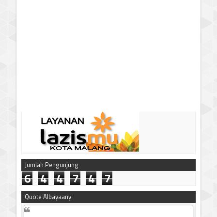
Jumlah Pengunjung
6
4
4
7
4
7
Quote Albayaany