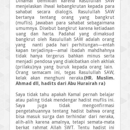
Dinamai demikian karena Rasulullah SAW
menjelaskan ihwal kebangkrutan kepada para
sahabat secara dialogis. Rasulullah SAW
bertanya tentang orang yang bangkrut
(muflis). Jawaban para sahabat sebagaimana
umumnya. Disebut bangkrut karena ketiadaan
uang dan harta. Padahal yang dimaksud
bangkrut oleh Rasulullah SAW adalah orang
yang
nanti pada hari perhitungan—entah
kapan terjadinya—amal ibadah mahdhahnya
tidak hanya tergerus bahkan minus serta
menjadi pendosa yang diakibatkan oleh akhlak
(prilaku)
nya yang buruk kepada orang lain.
Orang semacam ini, tegas Rasulullah SAW,
kelak akan menghuni neraka.
(HR. Muslim.
Ahmad dll, hadits dari Abu Hurairah ra)
Saya tidak tahu apakah Kamal pernah belajar
atau paling tidak mendengar hadist muflis ini.
Saya juga tidak mengonfirmasi
pengetahuannya tentang hadist bahwa orang
bisa masuk surga dan terhindar dari neraka,
alih-alih karena amalnya, tetapi semata-mata
berkat rahmat Allah
SWT
. Tentu hadist ini