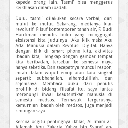
kepada orang lain. Tasmi’ bisa menggerus
keikhlasan dalam ibadah.
Dulu, tasmi’ dilakukan secara verbal, dari
mulut ke mulut. Sekarang, medianya kian
revolutif. Filsuf kontemporer tanah air, F. Budi
Hardiman menulis buku yang menggugah
eksistensi kita. Judulnya
Aku Klik maka Aku
Ada: Manusia dalam Revolusi Digital. Hanya
dengan klik di smart phone kita, aktivitas
ibadah kita,
lengkap dengan gambar tempat
kita beribadah, tersebar ke semesta maya
hanya seketika. Dan secepatnya muncul respon,
entah dalam wujud emoji atau kata singkat
seperti: subhanallah, alhamdulillah, dan
sejenisnya. Membaca buku dari penulis
prolifik di bidang filsafat itu, saya lantas
merenungi ihwal keautentikan manusia di
semesta medsos. Termasuk tergerusnya
kemurnian ibadah oleh medsos, juga menjadi
renungan saya.
Kerena begitu pentingnya ikhlas, Al-Imam al-
Allamah Abu Zakaria Yahya bin Syaraf an-