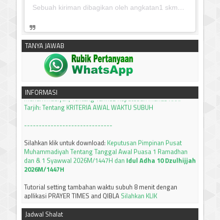
Sebuah kiriman dibagikan oleh angkatan1 skmm 2020 (@albayaanyinfo)
TANYA JAWAB
silahkan klik untuk download:
Keputusan Pimpinan Pusat
Muhammadiyah, Tentang Tanfidz Keputusan Munas XXXI
Tarjih: Tentang KRITERIA AWAL WAKTU SUBUH
INFORMASI
------------------------------
Silahkan klik untuk download:
Keputusan Pimpinan Pusat
Muhammadiyah Tentang Tanggal Awal Puasa 1 Ramadhan
dan & 1 Syawwal 2026M/1447H dan
Idul Adha 10 Dzulhijjah
2026M/1447H
Tutorial setting tambahan waktu subuh 8 menit dengan
apllikasi PRAYER TIMES and QIBLA
Silahkan KLIK
JADWAL IMSAKIYAH BULAN RAMADHAN 1447 H / 2026 M
JAWA TIMUR
Silahkan bisa didownload
Jadwal Shalat