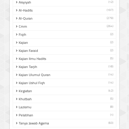
Aisyiyah
(12)
Al-Hadits
(197)
Al-Quran
(279)
Cmm
(264)
Fiqih
(2)
Kajian
(2)
Kajian Faraid
(2)
Kajian Ilmu Hadits
(5)
Kajian Tarjih
(18)
Kajian Ulumul Quran
(14)
Kajian Ushul Fiqh
(14)
Kegiatan
(42)
Khutbah
(5)
Lazismu
(8)
Pelatihan
(1)
Tanya Jawab Agama
(60)