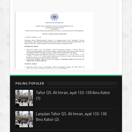
PALING POPULER
Tafsir QS. Ali Imran, ayat 133-136 Ibnu Katsir
(1)
Lanjutan Tafsir QS. Ali Imran, ayat 133-136
Ibnu Katsir (2)