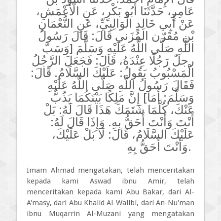
عَامِرٍ، حَدَّثَنَا أَبُو بَكْرٍ، عَنِ الْأَعْمَشِ،
عَنْ أَبِي خَالِدٍ الْوَالِبِيِّ، عَنِ النُّعْمَانِ
بْنِ مُقَرّن المُزَني قَالَ: قَالَ رَسُولُ
اللَّهِ صَلَّى اللَّهُ عَلَيْهِ وَسَلَّمَ [وَسَبَّ
رجلٌ رَجُلًا عِنْدَهُ، قَالَ: فَجَعَلَ الرَّجُلُ
الْمَسْبُوبُ يَقُولُ: عَلَيْكَ السَّلَامُ. قَالَ:
فَقَالَ رَسُولُ اللَّهِ صَلَّى اللَّهُ عَلَيْهِ
وَسَلَّمَ: أَمَا] إِنَّ مَلِكًا بَيْنَكُمَا يَذُبُّ
عَنْكَ، كُلَّمَا شَتَمَكَ هَذَا قَالَ لَهُ: بَلْ
أَنْتَ وَأَنْتَ أَحَقُّ بِهِ. وَإِذَا قَالَ لَهُ:
عَلَيْكَ السَّلَامُ، قَالَ: لَا بَلْ عَلَيْكَ،
وَأَنْتَ أَحَقُّ بِهِ.
Imam Ahmad mengatakan, telah menceritakan
kepada kami Aswad ibnu Amir, telah
menceritakan kepada kami Abu Bakar, dari Al-
A'masy, dari Abu Khalid Al-Walibi, dari An-Nu'man
ibnu Muqarrin Al-Muzani yang mengatakan