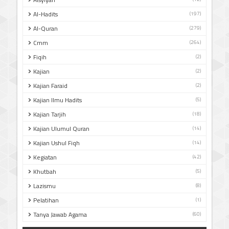
Al-Hadits
(197)
Al-Quran
(279)
Cmm
(264)
Fiqih
(2)
Kajian
(2)
Kajian Faraid
(2)
Kajian Ilmu Hadits
(5)
Kajian Tarjih
(18)
Kajian Ulumul Quran
(14)
Kajian Ushul Fiqh
(14)
Kegiatan
(42)
Khutbah
(5)
Lazismu
(8)
Pelatihan
(1)
Tanya Jawab Agama
(60)