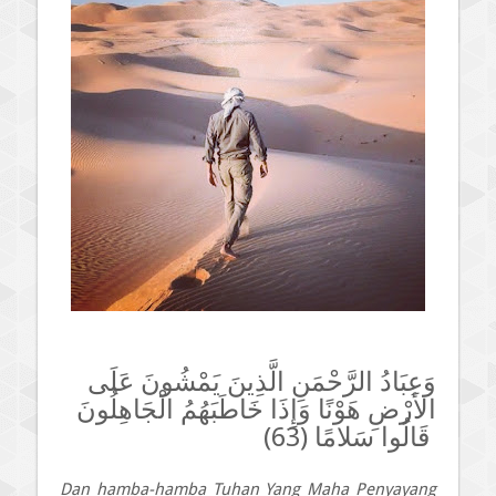
وَعِبَادُ الرَّحْمَنِ الَّذِينَ يَمْشُونَ عَلَى
الأرْضِ هَوْنًا وَإِذَا خَاطَبَهُمُ الْجَاهِلُونَ
قَالُوا سَلامًا (63)
Dan hamba-hamba Tuhan Yang Maha Penyayang