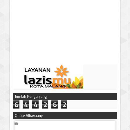
Jumlah Pengunjung
6
4
4
2
6
2
Quote Albayaany