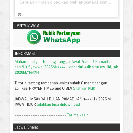
Sebuah kiriman dibagikan oleh angkatan1 skmm 2020 (@albayaanyinfo)
silahkan klik untuk download:
Keputusan Pimpinan Pusat
Muhammadiyah, Tentang Tanfidz Keputusan Munas XXXI
Tarjih: Tentang KRITERIA AWAL WAKTU SUBUH
TANYA JAWAB
------------------------------
Silahkan klik untuk download:
Keputusan Pimpinan Pusat
Muhammadiyah Tentang Tanggal Awal Puasa 1 Ramadhan
INFORMASI
dan & 1 Syawwal 2026M/1447H dan
Idul Adha 10 Dzulhijjah
2026M/1447H
Tutorial setting tambahan waktu subuh 8 menit dengan
apllikasi PRAYER TIMES and QIBLA
Silahkan KLIK
JADWAL IMSAKIYAH BULAN RAMADHAN 1447 H / 2026 M
JAWA TIMUR
Silahkan bisa didownload
-----------------------------
Terima kasih
Jadwal Shalat