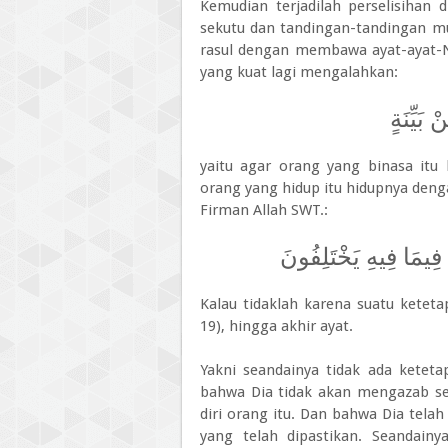
Kemudian terjadilah perselisihan 
sekutu dan tandingan-tandingan m
rasul dengan membawa ayat-ayat-Ny
yang kuat lagi mengalahkan:
بَيِّنَةٍ
yaitu agar orang yang binasa itu
orang yang hidup itu hidupnya denga
Firman Allah SWT.:
فِيمَا فِيهِ يَخْتَلِفُونَ
Kalau tidaklah karena suatu keteta
19), hingga akhir ayat.
Yakni seandainya tidak ada ketet
bahwa Dia tidak akan mengazab se
diri orang itu. Dan bahwa Dia te
yang telah dipastikan. Seandainy