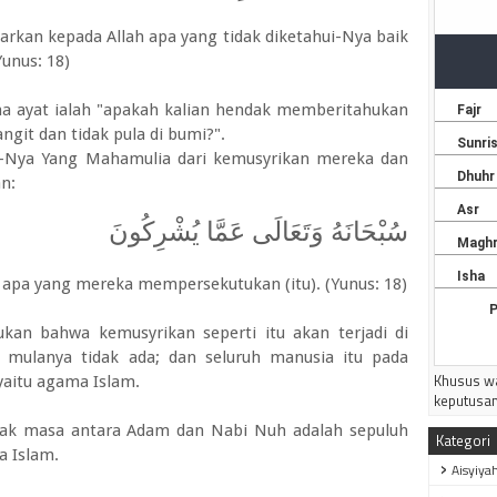
2026 M J
rkan kepada Allah apa yang tidak diketahui-Nya baik
---------
Yunus: 18)
a ayat ialah "apakah kalian hendak memberitahukan
angit dan tidak pula di bumi?".
i-Nya Yang Mahamulia dari kemusyrikan mereka dan
an:
سُبْحَانَهُ وَتَعَالَى عَمَّا يُشْرِكُونَ
 apa yang mereka mempersekutukan (itu). (Yunus: 18)
an bahwa kemusyrikan seperti itu akan terjadi di
 mulanya tidak ada; dan seluruh manusia itu pada
Khusus wa
yaitu agama Islam.
keputusan
ak masa antara Adam dan Nabi Nuh adalah sepuluh
Kategori
 Islam.
Aisyiya