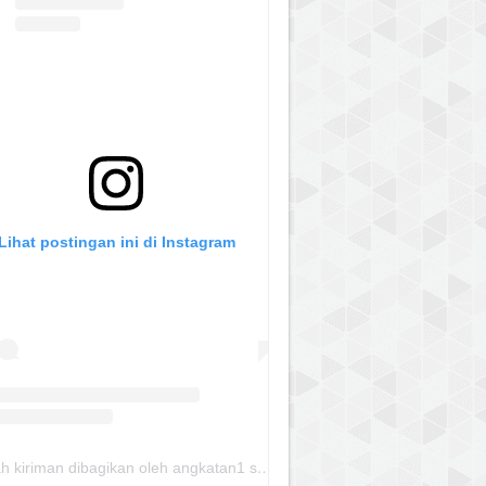
Lihat postingan ini di Instagram
Sebuah kiriman dibagikan oleh angkatan1 skmm 2020 (@albayaanyinfo)