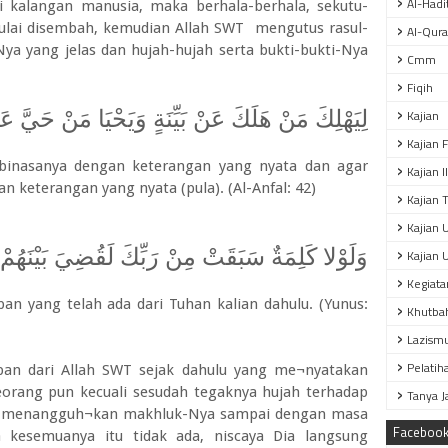
Al-Hadi
di kalangan manusia, maka berhala-berhala, sekutu-
ulai disembah, kemudian Allah SWT mengutus rasul-
Al-Qur
a yang jelas dan hujah-hujah serta bukti-bukti-Nya
Cmm
Fiqih
لِيَهْلِكَ مَنْ هَلَكَ عَنْ بَيِّنَةٍ وَيَحْيَا مَنْ حَيَّ عَنْ 
Kajian
Kajian 
 binasanya dengan keterangan yang nyata dan agar
Kajian 
n keterangan yang nyata (pula). (Al-Anfal: 42)
Kajian T
Kajian 
وَلَوْلا كَلِمَةٌ سَبَقَتْ مِنْ رَبِّكَ لَقُضِيَ بَيْنَهُمْ 
Kajian 
Kegiata
pan yang telah ada dari Tuhan kalian dahulu. (Yunus:
Khutba
Lazism
Pelatih
apan dari Allah SWT sejak dahulu yang me¬nyatakan
orang pun kecuali sesudah tegaknya hujah terhadap
Tanya 
lah menangguh¬kan makhluk-Nya sampai dengan masa
Faceboo
a kesemuanya itu tidak ada, niscaya Dia langsung