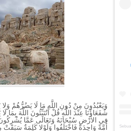
وَيَعْبُدُونَ مِنْ دُونِ اللَّهِ مَا لَا يَضُرُّهُمْ وَلا يَ
شُفَعَاؤُنَا عِنْدَ اللَّهِ قُلْ أَتُنَبِّئُونَ اللَّهَ بِمَا 
أُمَّةً وَاحِدَةً فَاخْتَلَفُوا وَلَوْلا كَلِمَةٌ سَبَقَتْ م