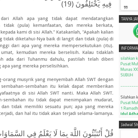
فِيهِ يَخْتَلِفُونَ (19)
TANYA J
dari Allah apa yang tidak dapat mendatangkan
tidak (pula) kemanfaatan, dan mereka berkata,
kepada kami di sisi Allah.” Katakanlah, "Apakah kalian
idak diketahui-Nya baik di langit dan tidak (pula) di
nggi dari apa yang mereka mempersekutukan (itu).
silahkan 
INFORMA
umat, kemudian mereka berselisih. Kalau tidaklah
Pusat Mu
Munas XXX
h ada dari Tuhanmu dahulu, pastilah telah diberi
SUBUH
 apa yang mereka perselisihkan.
---------
ng-orang musyrik yang menyembah Allah SWT dengan
Silahkan 
 sembahan-sembahan itu kelak dapat memberikan
Pusat Mu
afaatnya di sisi Allah SWT nanti. Maka Allah SWT.
1 Ramadh
-sembahan itu tidak dapat menimpakan mudarat,
Idul Adh
 dan tidak memiliki sesuatu pun; apa yang mereka
erjadi, dan hal itu tidak akan terjadi selama-lamanya.
Tutorial 
dengan ap
Jadwal Sh
KLIK
قُلْ أَتُنَبِّئُونَ اللَّهَ بِمَا لَا يَعْلَمُ فِي السَّمَ
JADWAL I