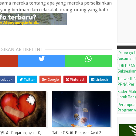
sama mereka tentang apa yang mereka perselisihkan
 yang beriman dan celakalah orang-orang yang kafir.
GIKAN ARTIKEL INI
Keluarga H
Ancaman J
LDK PP M
Sukseskan
Tanwir III
cebook
Twitter
Google
Pinterest
Linkedin
PPNA Peri
Kader Muh
untuk Ban
Perempuan
Program 
 QS. Al-Baqarah, ayat 10,
Tafsir QS. Al-Baqarah Ayat 2