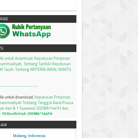
AWAB
klik untuk download:
Keputusan Pimpinan
SI
hammadiyah, Tentang Tanfidz Keputusan
I Tarjih: Tentang KRITERIA AWAL WAKTU
---------------------
klik untuk download:
Keputusan Pimpinan
hammadiyah Tentang Tanggal Awal Puasa
an dan & 1 Syawwal 2026M/1447H dan
a 10 Dzulhijjah 2026M/1447H
setting tambahan waktu subuh 8 menit
llikasi PRAYER TIMES and QIBLA
Silahkan
alat
MSAKIYAH BULAN RAMADHAN 1447 H /