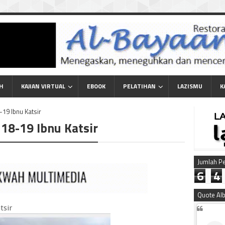
AH
KAJIAN VIRTUAL
EBOOK
PELATIHAN
LAZISMU
K
-19 Ibnu Katsir
 18-19 Ibnu Katsir
Jumlah P
6
4
Quote Al
tsir