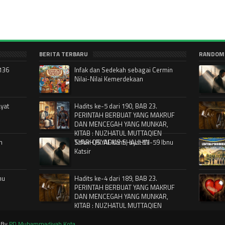
BERITA TERBARU
RANDOM
-136
Infak dan Sedekah sebagai Cermin
Nilai-Nilai Kemerdekaan
ayat
Hadits ke-5 dari 190, BAB 23.
PERINTAH BERBUAT YANG MAKRUF
DAN MENCEGAH YANG MUNKAR,
KITAB : NUZHATUL MUTTAQIEN
n
SYARH RIYADUS SHALIHIN
Tafsir QS. Al-Kahfi, ayat 57-59 Ibnu
Katsir
nu
Hadits ke-4 dari 189, BAB 23.
PERINTAH BERBUAT YANG MAKRUF
DAN MENCEGAH YANG MUNKAR,
KITAB : NUZHATUL MUTTAQIEN
SYARH RIYADUS SHALIHIN
d By
PD Muhammadiyah Kota