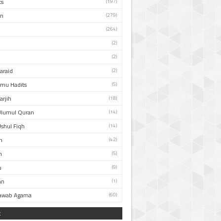
ts
(197)
an
(279)
(264)
(2)
(2)
Faraid
(2)
Ilmu Hadits
(5)
arjih
(18)
Ulumul Quran
(14)
Ushul Fiqh
(14)
n
(42)
h
(5)
u
(9)
an
(1)
Jawab Agama
(60)
k