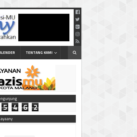
ALENDER
TENTANG KAMI
engunjung
5
4
6
2
bayaany