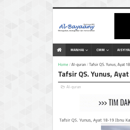
Menegaskan Meneguhkan
dan Mencerahkan
MANHAJ
CMM
AISYIY
Home
/
Al-quran
/
Tafsir QS. Yunus, Ayat 18
Tafsir QS. Yunus, Ayat
Al-quran
Tafsir QS. Yunus, Ayat 18-19 Ibnu Ka