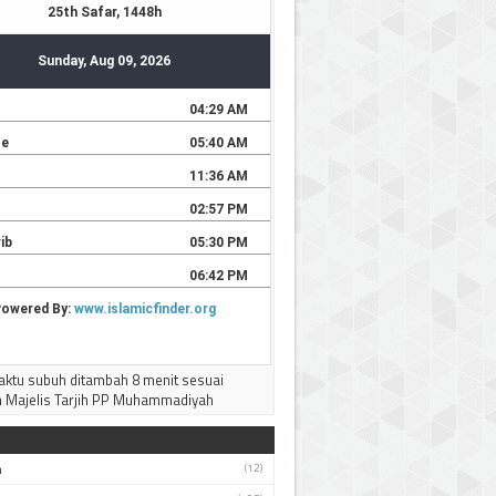
AWA TIMUR
Silahkan bisa didownload
--------------------
Terima kasih
ktu subuh ditambah 8 menit sesuai
 Majelis Tarjih PP Muhammadiyah
h
(12)