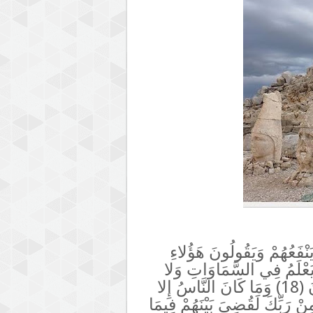
نْفَعُهُمْ وَيَقُولُونَ هَؤُلاءِ
لَا يَعْلَمُ فِي السَّمَاوَاتِ وَلا
فِي الأرْضِ سُبْحَانَهُ وَتَعَالَى عَمَّا يُشْرِكُونَ (18) وَمَا كَانَ النَّاسُ إِلا
ِنْ رَبِّكَ لَقُضِيَ بَيْنَهُمْ فِيمَا