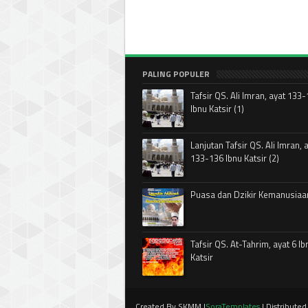
PALING POPULER
Tafsir QS. Ali Imran, ayat 133
Ibnu Katsir (1)
Lanjutan Tafsir QS. Ali Imran, 
133-136 Ibnu Katsir (2)
Puasa dan Dzikir Kemanusiaa
Tafsir QS. At-Tahrim, ayat 6 Ib
Katsir
Created By SKMM |
SoraTemplates
| Distribute