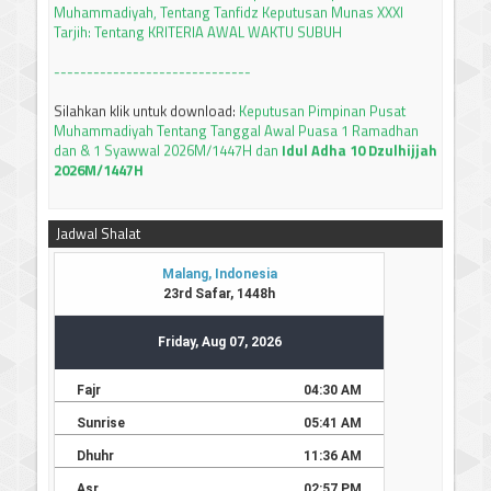
Tarjih: Tentang KRITERIA AWAL WAKTU SUBUH
------------------------------
Silahkan klik untuk download:
Keputusan Pimpinan Pusat
Muhammadiyah Tentang Tanggal Awal Puasa 1 Ramadhan
dan & 1 Syawwal 2026M/1447H dan
Idul Adha 10 Dzulhijjah
2026M/1447H
Tutorial setting tambahan waktu subuh 8 menit dengan
apllikasi PRAYER TIMES and QIBLA
Silahkan KLIK
Jadwal Shalat
JADWAL IMSAKIYAH BULAN RAMADHAN 1447 H / 2026 M
JAWA TIMUR
Silahkan bisa didownload
-----------------------------
Terima kasih