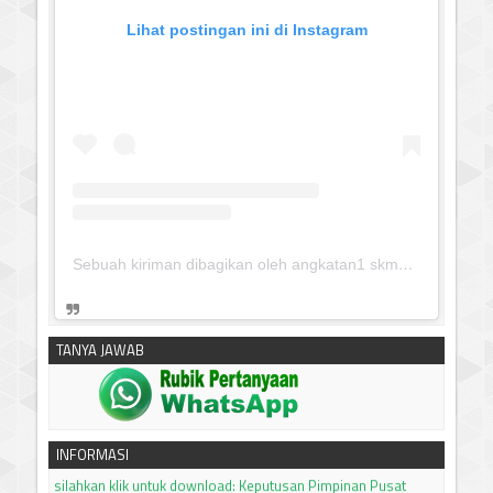
Lihat postingan ini di Instagram
Sebuah kiriman dibagikan oleh angkatan1 skmm 2020 (@albayaanyinfo)
TANYA JAWAB
INFORMASI
silahkan klik untuk download:
Keputusan Pimpinan Pusat
Muhammadiyah, Tentang Tanfidz Keputusan Munas XXXI