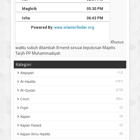
Khusus
waktu subuh ditambah 8 menit sesuai keputusan Majelis
Tarjih PP Muhammadiyah
Kategori
Aisyiyah
(12)
Al-Hadits
(197)
Al-Quran
(279)
Cmm
(264)
Fiqih
(2)
Kajian
(2)
Kajian Faraid
(2)
Kajian Ilmu Hadits
(5)