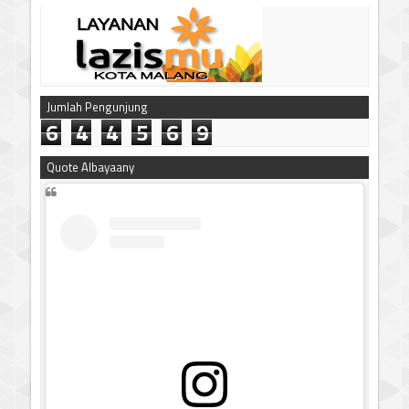
Jumlah Pengunjung
6
4
4
5
6
9
Quote Albayaany