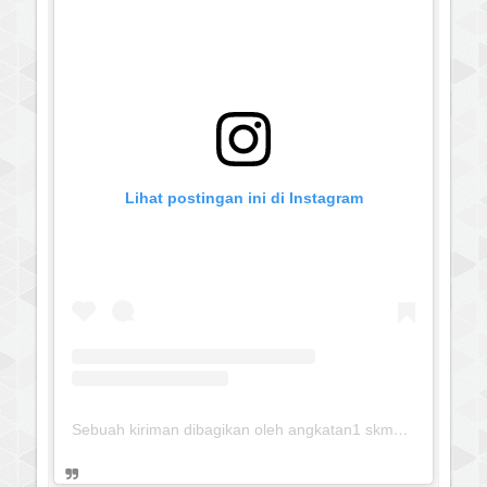
Lihat postingan ini di Instagram
Sebuah kiriman dibagikan oleh angkatan1 skmm 2020 (@albayaanyinfo)