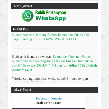
TANYA JAWAB
silahkan klik untuk download:
Keputusan Pimpinan Pusat
Muhammadiyah, Tentang Tanfidz Keputusan Munas XXXI
INFORMASI
Tarjih: Tentang KRITERIA AWAL WAKTU SUBUH
------------------------------
Silahkan klik untuk download:
Keputusan Pimpinan Pusat
Muhammadiyah Tentang Tanggal Awal Puasa 1 Ramadhan
dan & 1 Syawwal 2026M/1447H dan
Idul Adha 10 Dzulhijjah
2026M/1447H
Tutorial setting tambahan waktu subuh 8 menit dengan
apllikasi PRAYER TIMES and QIBLA
Silahkan KLIK
JADWAL IMSAKIYAH BULAN RAMADHAN 1447 H / 2026 M
Jadwal Shalat
JAWA TIMUR
Silahkan bisa didownload
-----------------------------
Terima kasih