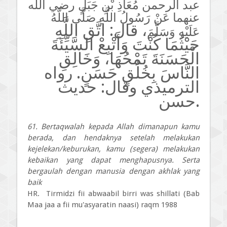
عبد الرحمن مُعَاذِ بْنِ جَبَلٍ رضي الله
عنهما عَنْ رَسُولُ اللَّهِ صَلَّى اللَّهُ
اتَّقِ اللَّهِ
قال:
،
عَلَيْهِ وَسَلَّمَ
حَيْثُمَا كُنْتَ وَأَتْبِعْ السَّيِّئَةَ
الْحَسَنَةَ تَمْحُهَا، وَخَالِقِ
النَّاسَ بِخُلُقٍ حَسَنٍ. رواه
الترميذي وقال: حديث
حسن.
61. Bertaqwalah kepada Allah dimanapun kamu
berada, dan hendaknya setelah melakukan
kejelekan/keburukan, kamu (segera) melakukan
kebaikan yang dapat menghapusnya. Serta
bergaulah dengan manusia dengan akhlak yang
baik
HR. Tirmidzi fii abwaabil birri was shillati (Bab
Maa jaa a fii mu'asyaratin naasi) raqm 1988