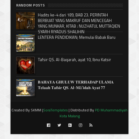
RANDOM POSTS
Hadits ke-4 dari 189, BAB 23. PERINTAH
BERBUAT YANG MAKRUF DAN MENCEGAH
YANG MUNKAR, KITAB : NUZHATUL MUTTAQIEN
SYARH RIYADUS SHALIHIN
LENTERA PENDIDIKAN; Memulai Babak Baru
Tafsir QS. Al-Baqarah, ayat 10, Ibnu Katsir
𝐁𝐀𝐇𝐀𝐘𝐀 𝐆𝐇𝐔𝐋𝐔𝐖 𝐓𝐄𝐑𝐇𝐀𝐃𝐀𝐏 𝐔𝐋𝐀𝐌𝐀
𝐓𝐞𝐥𝐚𝐚𝐡 𝐓𝐚𝐟𝐬𝐢𝐫 𝐐𝐒. 𝐀𝐥-𝐌ā'𝐢𝐝𝐚𝐡 𝐀𝐲𝐚𝐭 𝟕𝟕
Created By SKMM |
SoraTemplates
| Distributed By
PD Muhammadiyah
Kota Malang