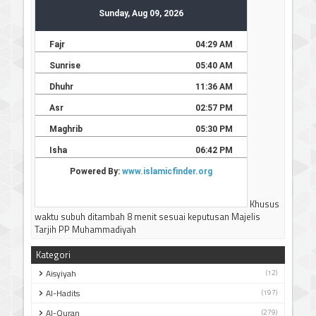
Khusus
waktu subuh ditambah 8 menit sesuai keputusan Majelis
Tarjih PP Muhammadiyah
Kategori
Aisyiyah
(12)
Al-Hadits
(197)
Al-Quran
(279)