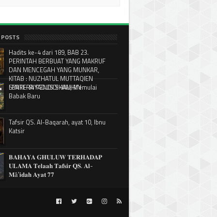
 POSTS
Hadits ke-4 dari 189, BAB 23.
PERINTAH BERBUAT YANG MAKRUF
DAN MENCEGAH YANG MUNKAR,
KITAB : NUZHATUL MUTTAQIEN
SYARH RIYADUS SHALIHIN
LENTERA PENDIDIKAN; Memulai
Babak Baru
Tafsir QS. Al-Baqarah, ayat 10, Ibnu
Katsir
𝐁𝐀𝐇𝐀𝐘𝐀 𝐆𝐇𝐔𝐋𝐔𝐖 𝐓𝐄𝐑𝐇𝐀𝐃𝐀𝐏
𝐔𝐋𝐀𝐌𝐀 𝐓𝐞𝐥𝐚𝐚𝐡 𝐓𝐚𝐟𝐬𝐢𝐫 𝐐𝐒. 𝐀𝐥-
𝐌ā'𝐢𝐝𝐚𝐡 𝐀𝐲𝐚𝐭 𝟕𝟕