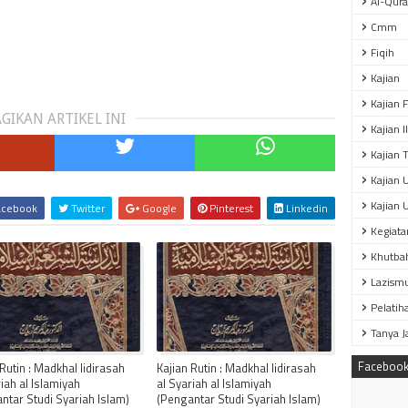
Al-Qur
Cmm
Fiqih
Kajian
Kajian 
GIKAN ARTIKEL INI
Kajian 
Kajian T
Kajian 
Kajian 
cebook
Twitter
Google
Pinterest
Linkedin
Kegiata
Khutba
Lazism
Pelatih
Tanya 
Faceboo
 Rutin : Madkhal lidirasah
Kajian Rutin : Madkhal lidirasah
riah al Islamiyah
al Syariah al Islamiyah
ntar Studi Syariah Islam)
(Pengantar Studi Syariah Islam)