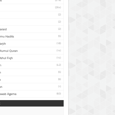
an
(279)
(264)
(2)
(2)
Faraid
(2)
Ilmu Hadits
(5)
arjih
(18)
Ulumul Quran
(14)
Ushul Fiqh
(14)
n
(42)
h
(5)
u
(9)
an
(1)
Jawab Agama
(60)
k