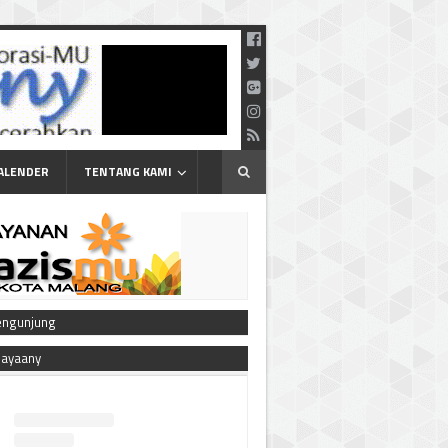
ALENDER
TENTANG KAMI
engunjung
bayaany