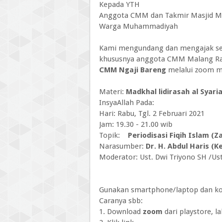
Kepada YTH
Anggota CMM dan Takmir Masjid 
Warga Muhammadiyah
Kami mengundang dan mengajak sel
khususnya anggota CMM Malang Ra
CMM Ngaji Bareng
melalui zoom m
Materi:
Madkhal lidirasah al Syari
InsyaAllah Pada:
Hari: Rabu, Tgl. 2 Februari 2021
Jam: 19.30 - 21.00 wib
Topik:
Periodisasi Fiqih Islam (Z
Narasumber:
Dr. H. Abdul Haris (
Moderator: Ust. Dwi Triyono SH /Us
Gunakan smartphone/laptop dan ko
Caranya sbb:
1. Download
zoom
dari playstore, lal