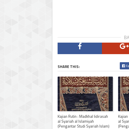
BA
Fa
SHARE THIS:
Kajian Rutin : Madkhal lidirasah
Kajian
al Syariah al Islamiyah
al Sya
(Pengantar Studi Syariah Islam)
(Penga