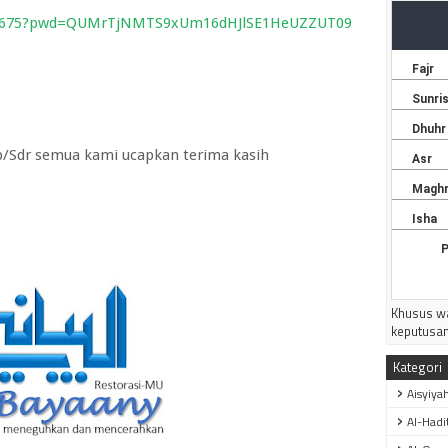
---------
148675?pwd=QUMrTjNMTS9xUm16dHJlSE1HeUZZUT09
b/Sdr semua kami ucapkan terima kasih
Khusus wa
keputusan
Kategori
Aisyiya
Al-Hadi