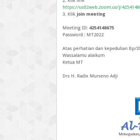
2. Klik link
https://us02web.zoom.us/j/4254
3. Klik
join meeting
Meeting ID:
4254148675
Password : MT2022
Atas perhatian dan kepedulian Bp/I
Wassalamu alaikum
Ketua MT
Drs H. Radix Murseno Adji