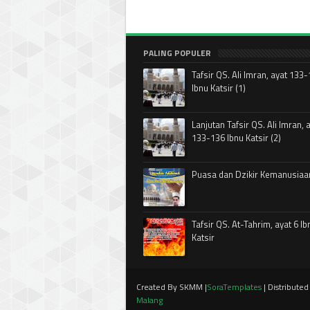
PALING POPULER
Tafsir QS. Ali Imran, ayat 133
Ibnu Katsir (1)
Lanjutan Tafsir QS. Ali Imran, 
133-136 Ibnu Katsir (2)
Puasa dan Dzikir Kemanusiaa
Tafsir QS. At-Tahrim, ayat 6 Ib
Katsir
Created By SKMM |
SoraTemplates
| Distribute
Malang