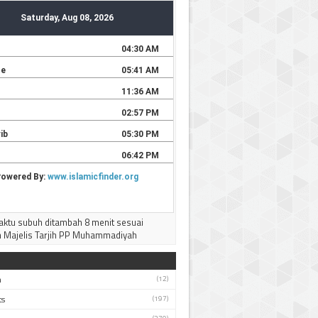
--------------------
Terima kasih
ktu subuh ditambah 8 menit sesuai
 Majelis Tarjih PP Muhammadiyah
h
(12)
ts
(197)