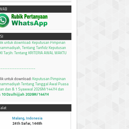
AWAB
klik untuk download:
Keputusan Pimpinan
SI
hammadiyah, Tentang Tanfidz Keputusan
I Tarjih: Tentang KRITERIA AWAL WAKTU
---------------------
klik untuk download:
Keputusan Pimpinan
hammadiyah Tentang Tanggal Awal Puasa
an dan & 1 Syawwal 2026M/1447H dan
a 10 Dzulhijjah 2026M/1447H
setting tambahan waktu subuh 8 menit
llikasi PRAYER TIMES and QIBLA
Silahkan
alat
MSAKIYAH BULAN RAMADHAN 1447 H /
AWA TIMUR
Silahkan bisa didownload