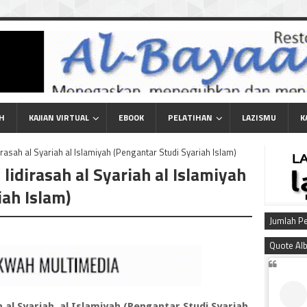
AH
KAJIAN VIRTUAL
EBOOK
PELATIHAN
LAZISMU
K
dirasah al Syariah al Islamiyah (Pengantar Studi Syariah Islam)
 lidirasah al Syariah al Islamiyah
iah Islam)
Jumlah P
Quote Al
ah al Syariah al Islamiyah (Pengantar Studi Syariah