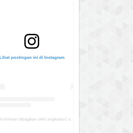
Lihat postingan ini di Instagram
Sebuah kiriman dibagikan oleh angkatan1 skmm 2020 (@albayaanyinfo)