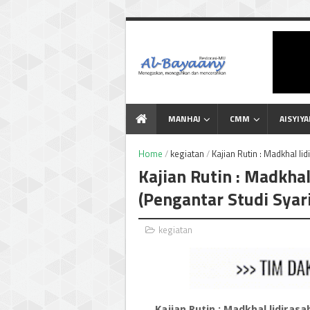
Menegaskan Meneguhkan
dan Mencerahkan
MANHAJ
CMM
AISYIY
Home
/
kegiatan
/
Kajian Rutin : Madkhal li
Kajian Rutin : Madkhal
(Pengantar Studi Syar
kegiatan
Kajian Rutin : Madkhal lidiras