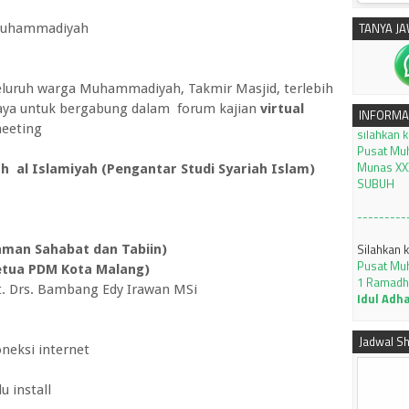
TANYA J
Muhammadiyah
uruh warga Muhammadiyah, Takmir Masjid, terlebih
silahkan 
ya untuk bergabung dalam forum kajian
virtual
INFORMA
Pusat Mu
eeting
Munas XXX
SUBUH
ah al Islamiyah (Pengantar Studi Syariah Islam)
---------
Silahkan 
Pusat Mu
aman Sahabat dan Tabiin)
1 Ramadh
Ketua PDM Kota Malang)
Idul Adh
t. Drs. Bambang Edy Irawan MSi
Tutorial 
dengan ap
KLIK
Jadwal Sh
neksi internet
JADWAL I
2026 M J
u install