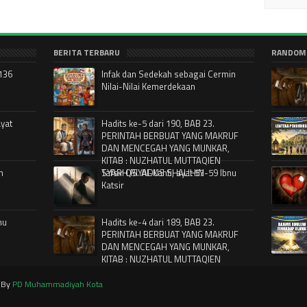
BERITA TERBARU
RANDOM
-136
Infak dan Sedekah sebagai Cermin
Nilai-Nilai Kemerdekaan
ayat
Hadits ke-5 dari 190, BAB 23.
PERINTAH BERBUAT YANG MAKRUF
DAN MENCEGAH YANG MUNKAR,
KITAB : NUZHATUL MUTTAQIEN
n
SYARH RIYADUS SHALIHIN
Tafsir QS. Al-Kahfi, ayat 57-59 Ibnu
Katsir
nu
Hadits ke-4 dari 189, BAB 23.
PERINTAH BERBUAT YANG MAKRUF
DAN MENCEGAH YANG MUNKAR,
KITAB : NUZHATUL MUTTAQIEN
SYARH RIYADUS SHALIHIN
d By
PD Muhammadiyah Kota