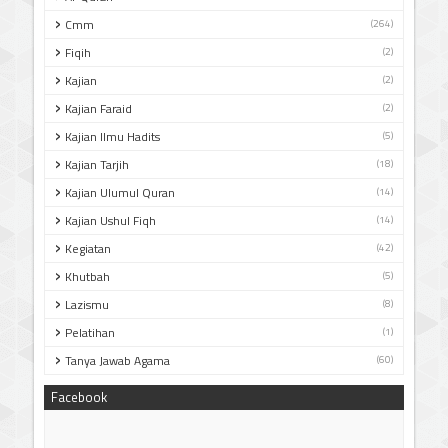
Cmm
(264)
Fiqih
(2)
Kajian
(2)
Kajian Faraid
(2)
Kajian Ilmu Hadits
(5)
Kajian Tarjih
(18)
Kajian Ulumul Quran
(14)
Kajian Ushul Fiqh
(14)
Kegiatan
(42)
Khutbah
(5)
Lazismu
(8)
Pelatihan
(1)
Tanya Jawab Agama
(60)
Facebook