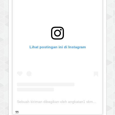
Lihat postingan ini di Instagram
Sebuah kiriman dibagikan oleh angkatan1 skmm 2020 (@albayaanyinfo)