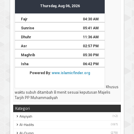
Muhammadiyah Tentang Tanggal Awal Puasa 1 Ramadhan
dan & 1 Syawwal 2026M/1447H dan
Idul Adha 10 Dzulhijjah
2026M/1447H
Tutorial setting tambahan waktu subuh 8 menit dengan
apllikasi PRAYER TIMES and QIBLA
Silahkan KLIK
JADWAL IMSAKIYAH BULAN RAMADHAN 1447 H / 2026 M
JAWA TIMUR
Silahkan bisa didownload
-----------------------------
Terima kasih
Khusus
waktu subuh ditambah 8 menit sesuai keputusan Majelis
Tarjih PP Muhammadiyah
Kategori
Aisyiyah
(12)
Al-Hadits
(197)
Al-Quran
(279)