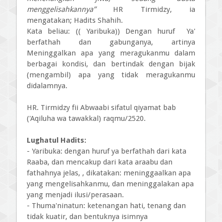
menggelisahkannya”
HR Tirmidzy, ia
mengatakan; Hadits Shahih.
Kata beliau: (( Yaribuka)) Dengan huruf Ya'
berfathah dan gabunganya, artinya
Meninggalkan apa yang meragukanmu dalam
berbagai kondisi, dan bertindak dengan bijak
(mengambil) apa yang tidak meragukanmu
didalamnya.
HR. Tirmidzy fii Abwaabi sifatul qiyamat bab
('Aqiluha wa tawakkal) raqmu/2520.
Lughatul Hadits:
- Yaribuka: dengan huruf ya berfathah dari kata
Raaba, dan mencakup dari kata araabu dan
fathahnya jelas, , dikatakan: meninggaalkan apa
yang mengelisahkanmu, dan meninggalakan apa
yang menjadi ilusi/perasaan.
- Thuma'ninatun: ketenangan hati, tenang dan
tidak kuatir, dan bentuknya isimnya