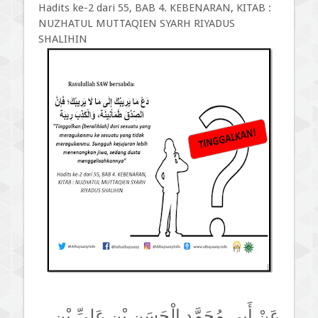
Hadits ke-2 dari 55, BAB 4. KEBENARAN, KITAB :
NUZHATUL MUTTAQIEN SYARH RIYADUS
SHALIHIN
عَنْ أَبِي مُحَمَّدٍ الْحَسَنِ بْنِ عَلِيِّ بْنِ