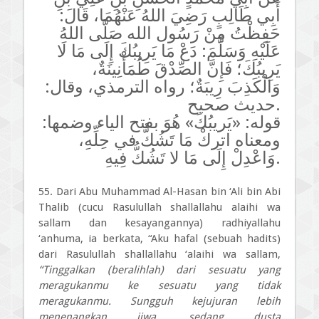
أَبِي طَالِبٍ رَضِيَ اللهُ عَنْهُمَا، قَالَ:
حَفِظْتُ مِنْ رَسُول الله صَلَّى اللهُ
عَلَيْهِ وَسَلَّمَ: دَعْ مَا يَرِيبُكَ إِلَى مَا لَا
يَرِيبُكَ؛ فَإِنَّ الصِّدْقَ طُمَأْنِينَةٌ،
وَالْكَذِبَ رِيبَةٌ؛ رواه الترمذي، وقال:
حديث صحيح.
قوله: «يَريبُكَ» هُوَ بفتح الياء وضمها:
ومعناه اتركْ مَا تَشُكُّ في حِلِّهِ،
وَاعْدِلْ إِلَى مَا لا تَشُكُّ فِيهِ.
55. Dari Abu Muhammad Al-Hasan bin ‘Ali bin Abi
Thalib (cucu Rasulullah shallallahu alaihi wa
sallam dan kesayangannya) radhiyallahu
‘anhuma, ia berkata, “Aku hafal (sebuah hadits)
dari Rasulullah shallallahu ‘alaihi wa sallam,
“Tinggalkan (beralihlah) dari sesuatu yang
meragukanmu ke sesuatu yang tidak
meragukanmu. Sungguh kejujuran lebih
menenangkan jiwa, sedang dusta