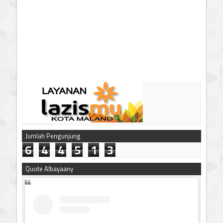
Jumlah Pengunjung
6
4
4
5
1
3
Quote Albayaany