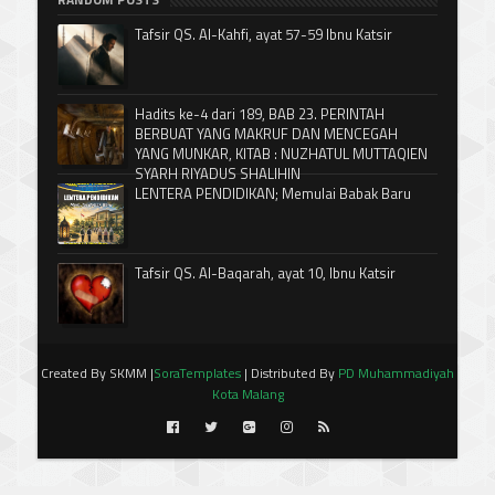
Tafsir QS. Al-Kahfi, ayat 57-59 Ibnu Katsir
Hadits ke-4 dari 189, BAB 23. PERINTAH
BERBUAT YANG MAKRUF DAN MENCEGAH
YANG MUNKAR, KITAB : NUZHATUL MUTTAQIEN
SYARH RIYADUS SHALIHIN
LENTERA PENDIDIKAN; Memulai Babak Baru
Tafsir QS. Al-Baqarah, ayat 10, Ibnu Katsir
Created By SKMM |
SoraTemplates
| Distributed By
PD Muhammadiyah
Kota Malang