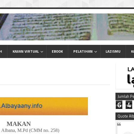
AH
KAJIAN VIRTUAL
EBOOK
PELATIHAN
LAZISMU
K
Jumlah P
6
4
Quote Al
MAKAN
 Albana, M.Pd
(CMM no. 258)