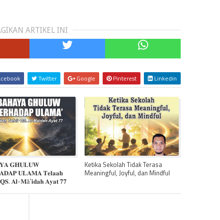
GIKAN ARTIKEL INI
cebook
Twitter
Google
Pinterest
Linkedin
𝐘𝐀 𝐆𝐇𝐔𝐋𝐔𝐖
Ketika Sekolah Tidak Terasa
𝐃𝐀𝐏 𝐔𝐋𝐀𝐌𝐀 𝐓𝐞𝐥𝐚𝐚𝐡
Meaningful, Joyful, dan Mindful
𝐫 𝐐𝐒. 𝐀𝐥-𝐌ā'𝐢𝐝𝐚𝐡 𝐀𝐲𝐚𝐭 𝟕𝟕