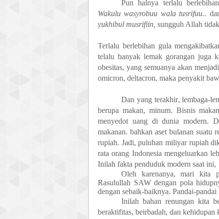
Pun halnya
t
erlalu berlebih
Wakulu wasyrobuu wala tusrifuu
.. d
yukhibul musrifiin,
sungguh Allah tidak
Terlalu berlebihan gula mengakibatka
telalu banyak lemak gorangan juga kol
obesitas,
y
an
g semuanya akan menjadi 
omicron, deltacron,
maka penyakit baw
Dan yang
terakhir
, l
embaga-le
berupa
makan, minum.
Bisnis makan
menyedot uang di dunia modern.
Di
makanan.
bahkan aset bulanan suatu r
rupiah. Jadi, puluhan miliyar rupiah 
rata orang Indonesia mengeluarkan l
I
nilah fakta penduduk modern saat ini,
Oleh karenanya, mari kita
Rasulullah S
AW
dengan pola hidupny
dengan sebaik
-
baiknya.
Pandai-pandai
Inilah bahan renungan kita b
beraktifitas, beirbadah, dan kehidupan 