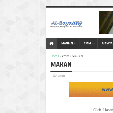
Menegaskan Meneguhkan
dan Mencerahkan
MANHAJ
CMM
AISYIY
Home
/
cmm
/
MAKAN
MAKAN
cmm
Oleh.
Hasan