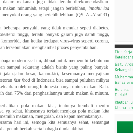
an dalam makanan juga tidak terlalu di
re
komendasikan.
an makan minumlah, tetapi jangan berlebihan
, innahu laa
 menyukai orang yang berlebih lebihan. (
QS.
Al
-
A’raf 31)
n beberapa penyakit yang tidak menular sepeti diabetes,
esterol tinggi, terlalu banyak garam juga darah tinggi,
komorbid, dan ketika terdapat virus
-
virus sepe
r
ti
c
orona
,
an tersebut akan menghambat proses penyembuhan.
Etos Kerja
Keteladana
mbaga modern
saat ini,
dibuat untuk memenuhi kebutuhan
Baitul Ar
an sampai sekarang adalah bisnis yang paling banyak
Kebangkit
 jalan-jalan besar, kanan-kiri, kesemuanya menyajikan
Muhammadi
estoran
fast food
di Indonesia bisa sampai puluhan miliyar
Bahas Sine
dikeluarkan oleh orang Indonesia hanya untuk makan.
Rata-
Bolehkah 
ebih dari 75% dari penghasilannya untuk makan & minum.
Duduk?
Khutbah J
perhatikan pola makan kita, tentunya
kembali meniru
Utama Ter
a yg sehat, khususnya terkait menjaga pola makan kita
 memilih makanan, mengolah, dan kapan memakannya.
ersama hari ini, semoga kita semuanya sehat, semangat
kita penuh berkah serta bahagia dunia akhirat