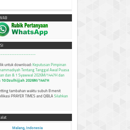
klik untuk download:
Keputusan Pimpinan
AWAB
hammadiyah, Tentang Tanfidz Keputusan
I Tarjih: Tentang KRITERIA AWAL WAKTU
---------------------
SI
klik untuk download:
Keputusan Pimpinan
hammadiyah Tentang Tanggal Awal Puasa
an dan & 1 Syawwal 2026M/1447H dan
a 10 Dzulhijjah 2026M/1447H
setting tambahan waktu subuh 8 menit
llikasi PRAYER TIMES and QIBLA
Silahkan
MSAKIYAH BULAN RAMADHAN 1447 H /
AWA TIMUR
Silahkan bisa didownload
--------------------
Terima kasih
alat