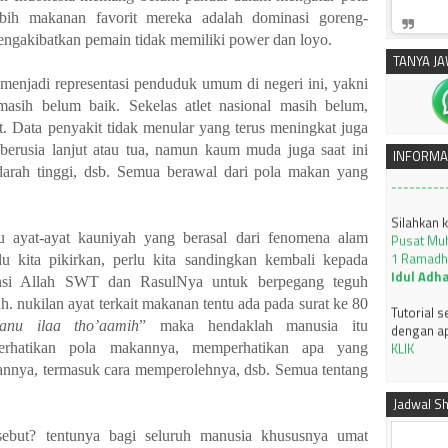
bih makanan favorit mereka adalah
dominasi
goreng-
engakibatkan pemain tidak memiliki power dan loyo.
silahkan 
TANYA J
Pusat Mu
 menjadi representasi penduduk umum di negeri ini, yakni
Munas XXX
sih belum baik. Sekelas atlet nasional masih belum,
SUBUH
t. Data penyakit tidak menular yang terus meningkat juga
---------
berusia lanjut atau tua, namun kaum muda juga saat ini
INFORMA
 darah tinggi, dsb. Semua berawal dari pola makan yang
Silahkan 
Pusat Mu
1 Ramadh
Idul Adh
u ayat
-
ayat kauniyah yang berasal dari fenomena alam
lu kita pikirkan, perlu kita sandingkan kembali kepada
Tutorial 
nsi Allah
SWT
dan RasulNya untuk berpegang teguh
dengan ap
 nukilan ayat terkait makanan tentu ada pada surat ke 80
KLIK
saanu ilaa tho’aamih
” maka hendaklah manusia itu
JADWAL I
hatikan pola makannya, memperhatikan apa yang
2026 M J
annya,
termasuk cara memperolehnya,
dsb. Semua tentang
---------
Jadwal Sh
rsebut? tentunya bagi seluruh manusia khususnya umat