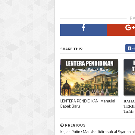
BA
Fa
SHARE THIS:
LENTERA PENDIDIKAN; Memulai
𝐁𝐀𝐇𝐀
Babak Baru
𝐓𝐄𝐑𝐇
𝐓𝐚𝐟𝐬𝐢
PREVIOUS
Kajian Rutin : Madkhal lidirasah al Syariah al