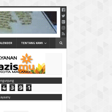
ALENDER
TENTANG KAMI
engunjung
4
3
9
1
bayaany