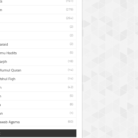
ts
(197)
an
(279)
(264)
(2)
(2)
Faraid
(2)
Ilmu Hadits
(5)
arjih
(18)
Ulumul Quran
(14)
Ushul Fiqh
(14)
n
(42)
h
(5)
u
(8)
an
(1)
Jawab Agama
(60)
k