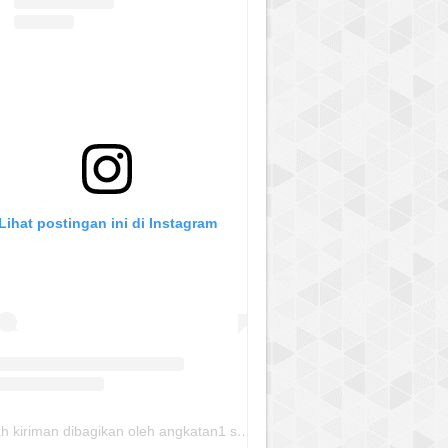
Lihat postingan ini di Instagram
Sebuah kiriman dibagikan oleh angkatan1 skmm 2020 (@albayaanyinfo)