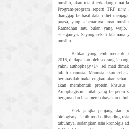
muslim, akan tetapi terkadang umat l
Program
-
program seperti TRF
time 
dianggap berhasil dalam diet menjaga 
puasa
,
yang sebenarnya umat muslim
Ramadhan
satu bulan yang wajib
,
sebagainya. Sayang sekali bilamana
muslim.
Bahkan yang lebih menarik pe
2016, di dapatkan oleh seorang Jepang
yakni authophag
y<1>
, sel mati dima
tubuh manusia
. Manusia akan sehat
berpuasalah maka engkau akan sehat.
akan membentuk protein khsusus 
Autophagisom inilah yang berperan s
berguna dan bisa membahayakan tubuh 
Efek jangka panjang dari pe
biologisnya lebih muda dibanding usia
tubuhnya, sedangkan usia kronolgis ada