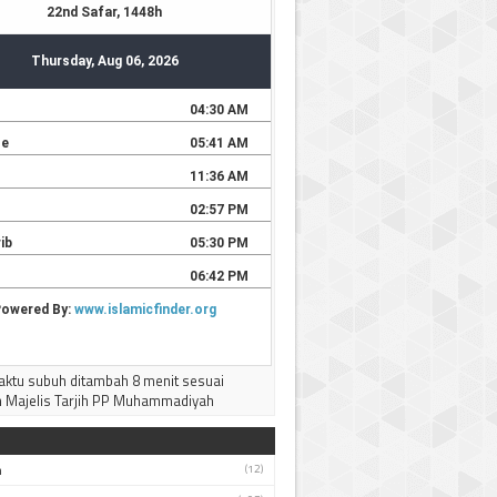
ktu subuh ditambah 8 menit sesuai
 Majelis Tarjih PP Muhammadiyah
h
(12)