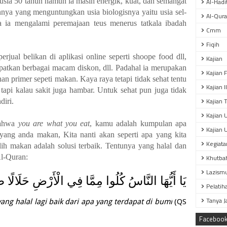
rusia 50 tahun namun ia masih energik, kuat, dan semangat
Al-Hadi
nnya yang menguntungkan usia biologisnya yaitu usia sel
-
Al-Qur
 ia mengalami peremajaan teus menerus tatkala
ibadah
Cmm
Fiqih
perjual belikan di aplikasi online seperti shoope food dll,
Kajian
patkan berbagai macam diskon, dll. Padahal ia merupakan
Kajian 
n primer sepeti makan. Kaya raya tetapi tidak sehat tentu
Kajian 
tapi kalau sakit juga hambar. Untuk sehat pun juga tidak
Kajian T
diri.
Kajian 
ahwa
you are what you eat
, kamu adalah kumpulan apa
Kajian 
ng anda makan, Kita nanti akan seperti apa yang kita
Kegiata
ih makan adalah solusi terbaik.
Tentunya yang halal dan
l-Quran:
Khutba
Lazism
يَا
أَيُّهَا
النَّاسُ
كُلُوا
مِمَّا
فِي
الْأَرْضِ
حَلَالًا
طَ
Pelatih
Tanya 
ng halal lagi baik dari apa yang terdapat di bumi
(QS
Faceboo