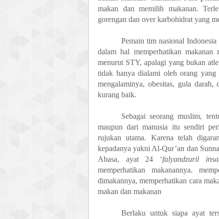
makan dan memilih makanan. Terle
gorengan dan over karbohidrat yang m
Pemain tim nasional Indonesia
dalam hal memperhatikan makanan ma
menurut STY, apalagi y
an
g bukan atle
tidak hanya dialami oleh orang yang 
mengalaminya, obesitas, gula darah,
kurang baik.
Sebagai seorang muslim, tent
maupun dari manusia itu sendiri per
rujukan utama. Karena telah digara
kepadanya yakni Al-Qur’an dan Sunnah.
Abasa
,
ayat 24
‘
falyandzuril in
memperhatikan makanannya
.
memper
dimakannya, memperhatikan cara mak
makan dan makanan
Berlaku untuk siapa ayat te