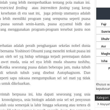
ainlah yang lebih memperhatikan tentang pola makan ini.
restricted feeding
atau
intermitten
fasting
yang kerap
kesehatan di era saat ini,
juga prinsip utamanya adalah
 lebih memiliki program yang sempurna seperti puasa
 puasa sunnah senin
-
kamis, puasa ayyamul bidh dan
 yang menggunakan program
-
program tersebut justru non
rhatian adalah peraih penghargaan sekelas nobel dunia
 bernama Yoshinori Ohsumi yang meneliti terkait puasa ini
kan oleh sel yg hidup sehingga terjadi peremajaan
dalam
, awet muda, usia sel nya lebih muda
shuumu tashihu
,
 Ketika seseorang puasa dalam
beberapa
jam
,
maka tubuh
di seluruh tubuh yang disebut Autophagisom. Dan
eperti sapu raksasa mengumpulkan sel sel mati yg tidak
untuk dikeluarkan.
Khusus wa
keputusan
rintah berpuasa ini, kita dapati seseorang yang
u
sia
Kategori
 kronolgisnya, usia biologis adalah usia sel sel penyusun
Aisyiya
lah usia semenjak ia lahir hingga sekarang atau tertera di