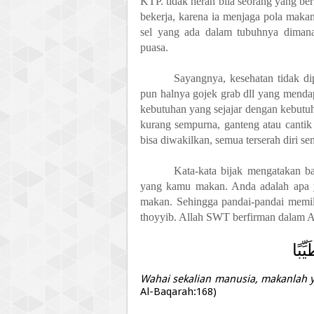
KTP. tidak heran bila seorang yang be
bekerja, karena ia menjaga pola maka
sel yang ada dal
a
m tubuhnya dimana
puasa.
Sayangnya
,
k
esehatan tidak di
pun halnya gojek grab dll yang menda
kebutuhan yang sejajar dengan kebutuha
kurang sempurna, ganteng atau cantik 
bisa diwakilkan, semua terserah diri sen
Kata-kata bijak mengatakan
b
yang kamu makan. Anda adalah apa ya
makan. Seh
i
ngga pandai
-
pandai memil
thoyyib. Allah SWT berfirman dalam A
يِّبًا
Wahai sekalian manusia, makanlah ya
Al-Baqarah:168)