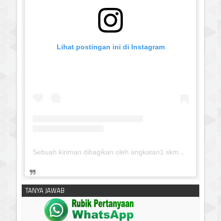
Lihat postingan ini di Instagram
Sebuah kiriman dibagikan oleh angkatan1 skmm 2020 (@albayaanyinfo)
TANYA JAWAB
silahkan klik untuk download:
Keputusan Pimpinan Pusat
Muhammadiyah, Tentang Tanfidz Keputusan Munas XXXI