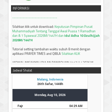
Tarjih: Tentang KRITERIA AWAL WAKTU SUBUH
INFORMASI
------------------------------
Silahkan klik untuk download:
Keputusan Pimpinan Pusat
Muhammadiyah Tentang Tanggal Awal Puasa 1 Ramadhan
dan & 1 Syawwal 2026M/1447H dan
Idul Adha 10 Dzulhijjah
2026M/1447H
Tutorial setting tambahan waktu subuh 8 menit dengan
apllikasi PRAYER TIMES and QIBLA
Silahkan KLIK
JADWAL IMSAKIYAH BULAN RAMADHAN 1447 H / 2026 M
JAWA TIMUR
Silahkan bisa didownload
Jadwal Shalat
-----------------------------
Terima kasih