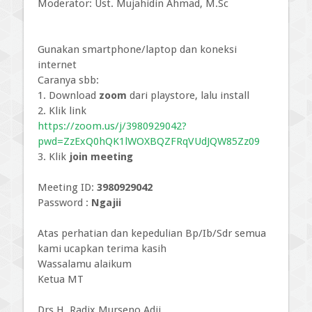
Moderator: Ust. Mujahidin Ahmad, M.Sc
Gunakan smartphone/laptop dan koneksi
internet
Caranya sbb:
1. Download
zoom
dari playstore, lalu install
2. Klik link
https://zoom.us/j/3980929042?
pwd=ZzExQ0hQK1lWOXBQZFRqVUdJQW85Zz09
3. Klik
join meeting
Meeting ID:
3980929042
Password :
Ngajii
Atas perhatian dan kepedulian Bp/Ib/Sdr semua
kami ucapkan terima kasih
Wassalamu alaikum
Ketua MT
Drs H. Radix Murseno Adji