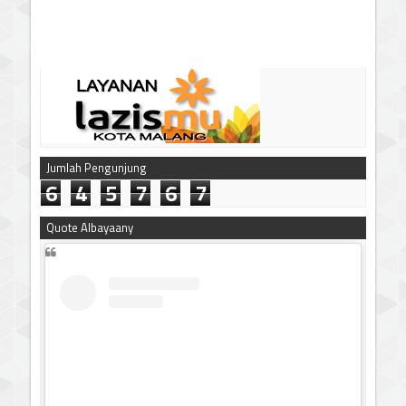
Jumlah Pengunjung
6
4
5
7
6
7
Quote Albayaany