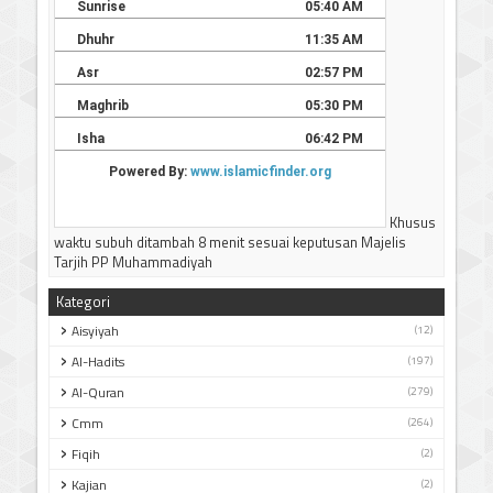
Khusus
waktu subuh ditambah 8 menit sesuai keputusan Majelis
Tarjih PP Muhammadiyah
Kategori
Aisyiyah
(12)
Al-Hadits
(197)
Al-Quran
(279)
Cmm
(264)
Fiqih
(2)
Kajian
(2)