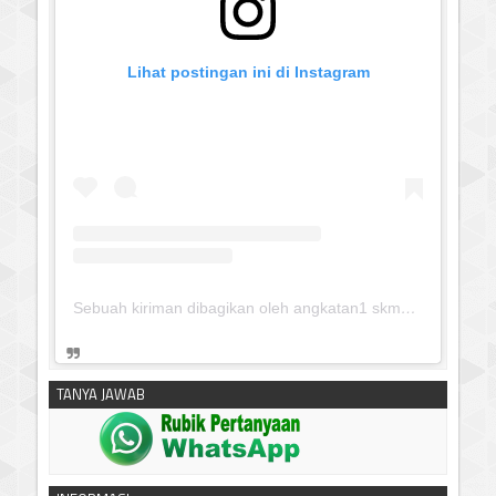
Lihat postingan ini di Instagram
Sebuah kiriman dibagikan oleh angkatan1 skmm 2020 (@albayaanyinfo)
TANYA JAWAB
silahkan klik untuk download:
Keputusan Pimpinan Pusat
Muhammadiyah, Tentang Tanfidz Keputusan Munas XXXI
Tarjih: Tentang KRITERIA AWAL WAKTU SUBUH