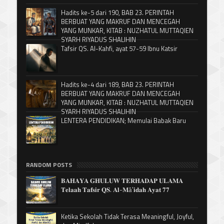
Hadits ke-5 dari 190, BAB 23. PERINTAH
BERBUAT YANG MAKRUF DAN MENCEGAH
YANG MUNKAR, KITAB : NUZHATUL MUTTAQIEN
SYARH RIYADUS SHALIHIN
Tafsir QS. Al-Kahfi, ayat 57-59 Ibnu Katsir
Hadits ke-4 dari 189, BAB 23. PERINTAH
BERBUAT YANG MAKRUF DAN MENCEGAH
YANG MUNKAR, KITAB : NUZHATUL MUTTAQIEN
SYARH RIYADUS SHALIHIN
LENTERA PENDIDIKAN; Memulai Babak Baru
RANDOM POSTS
𝐁𝐀𝐇𝐀𝐘𝐀 𝐆𝐇𝐔𝐋𝐔𝐖 𝐓𝐄𝐑𝐇𝐀𝐃𝐀𝐏 𝐔𝐋𝐀𝐌𝐀
𝐓𝐞𝐥𝐚𝐚𝐡 𝐓𝐚𝐟𝐬𝐢𝐫 𝐐𝐒. 𝐀𝐥-𝐌ā'𝐢𝐝𝐚𝐡 𝐀𝐲𝐚𝐭 𝟕𝟕
Ketika Sekolah Tidak Terasa Meaningful, Joyful,