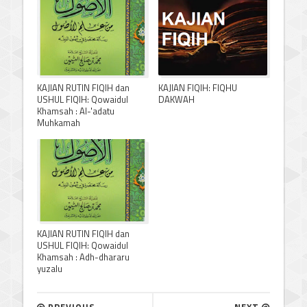
KAJIAN RUTIN FIQIH dan
KAJIAN FIQIH: FIQHU
USHUL FIQIH: Qowaidul
DAKWAH
Khamsah : Al-'adatu
Muhkamah
KAJIAN RUTIN FIQIH dan
USHUL FIQIH: Qowaidul
Khamsah : Adh-dhararu
yuzalu
PREVIOUS
NEXT