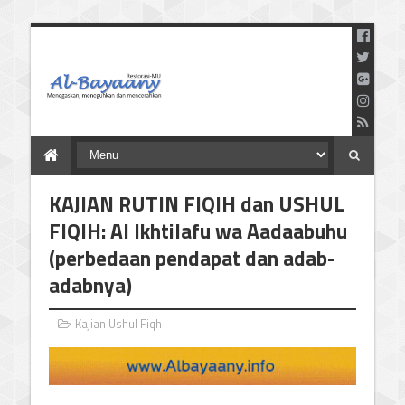
Menegaskan Meneguhkan
dan Mencerahkan
KAJIAN RUTIN FIQIH dan USHUL
FIQIH: Al Ikhtilafu wa Aadaabuhu
(perbedaan pendapat dan adab-
adabnya)
Kajian Ushul Fiqh