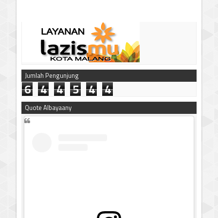
Jumlah Pengunjung
6
4
4
5
4
4
Quote Albayaany