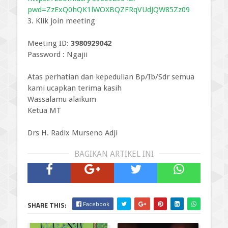
pwd=ZzExQ0hQK1lWOXBQZFRqVUdJQW85Zz09
3. Klik join meeting
Meeting ID:
3980929042
Password : Ngajii
Atas perhatian dan kepedulian Bp/Ib/Sdr semua
kami ucapkan terima kasih
Wassalamu alaikum
Ketua MT
Drs H. Radix Murseno Adji
BAGIKAN ARTIKEL INI
Facebook
SHARE THIS: