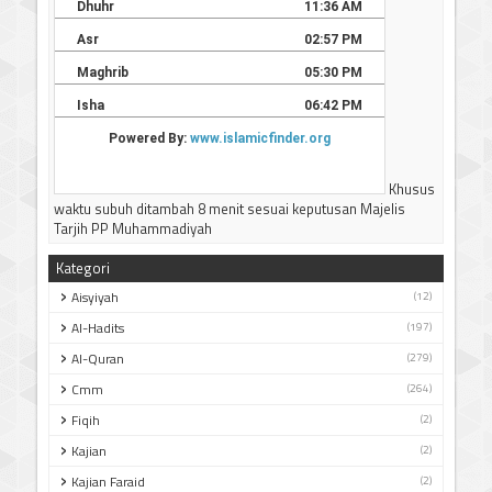
Khusus
waktu subuh ditambah 8 menit sesuai keputusan Majelis
Tarjih PP Muhammadiyah
Kategori
Aisyiyah
(12)
Al-Hadits
(197)
Al-Quran
(279)
Cmm
(264)
Fiqih
(2)
Kajian
(2)
Kajian Faraid
(2)