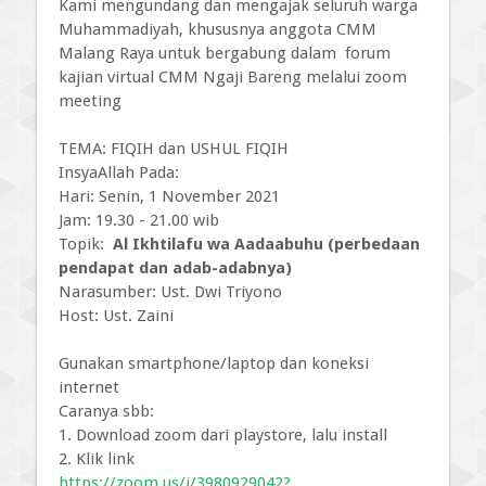
Kami mengundang dan mengajak seluruh warga
Muhammadiyah, khususnya anggota CMM
Malang Raya untuk bergabung dalam forum
kajian virtual CMM Ngaji Bareng melalui zoom
meeting
TEMA: FIQIH dan USHUL FIQIH
InsyaAllah Pada:
Hari: Senin, 1 November 2021
Jam: 19.30 - 21.00 wib
Topik:
Al Ikhtilafu wa Aadaabuhu (perbedaan
pendapat dan adab-adabnya)
Narasumber: Ust. Dwi Triyono
Host: Ust. Zaini
Gunakan smartphone/laptop dan koneksi
internet
Caranya sbb:
1. Download zoom dari playstore, lalu install
2. Klik link
https://zoom.us/j/3980929042?