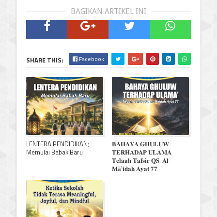
BAGIKAN ARTIKEL INI
Facebook
SHARE THIS:
LENTERA PENDIDIKAN;
𝐁𝐀𝐇𝐀𝐘𝐀 𝐆𝐇𝐔𝐋𝐔𝐖
Memulai Babak Baru
𝐓𝐄𝐑𝐇𝐀𝐃𝐀𝐏 𝐔𝐋𝐀𝐌𝐀
𝐓𝐞𝐥𝐚𝐚𝐡 𝐓𝐚𝐟𝐬𝐢𝐫 𝐐𝐒. 𝐀𝐥-
𝐌ā'𝐢𝐝𝐚𝐡 𝐀𝐲𝐚𝐭 𝟕𝟕