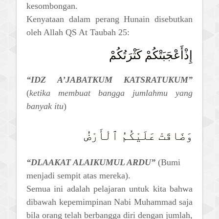
kesombongan.
Kenyataan dalam perang Hunain disebutkan
oleh Allah QS At Taubah 25:
إِذْأَعْجَبَتْكُمْ كَثْرَتُكُمْ
“IDZ A’JABATKUM KATSRATUKUM”
(
ketika membuat bangga jumlahmu yang
banyak itu
)
وَضَاقَتْ عَلَيْكُمُ ٱلْأَرْضُ
“DLAAKAT ALAIKUMUL ARDU”
(Bumi
menjadi sempit atas mereka).
Semua ini adalah pelajaran untuk kita bahwa
dibawah kepemimpinan Nabi Muhammad saja
bila orang telah berbangga diri dengan jumlah,