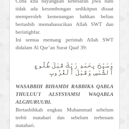
Coba kita bayangkan kebesaran jiwa nabi
tidak ada kesombongan sedikitpun disaat
memperoleh kemenangan bahkan beliau
bertasbih memahasucikan Allah SWT dan
beristighfar.
Ini semua memang perintah Allah SWT
didalam Al Qur’an Surat Qaaf 39:
وَسَبِّحْ بِحَمْدِ رَبِّكَ قَبْلَ طُلُوعِ
ٱلشَّمْسِ وَقَبْلَ ٱلْغُرُوبِ
WASABBIH BIHAMDI RABBIKA QABLA
THULUU'I ALSYSYAMSI WAQABLA
ALGHURUUBI.
Bertasbihkah engkau Muhammad sebelum
terbit matahari dan sebelum terbenam
matahari.