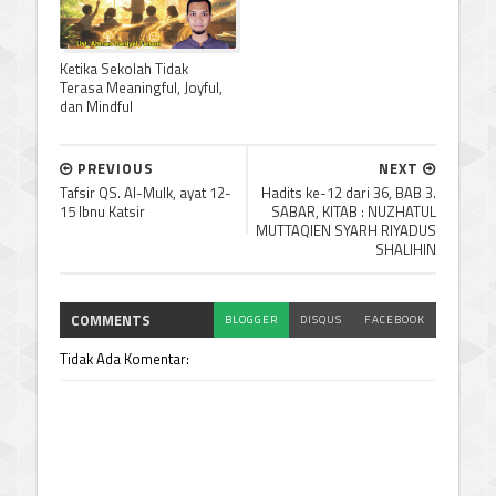
Ketika Sekolah Tidak
Terasa Meaningful, Joyful,
dan Mindful
PREVIOUS
NEXT
Tafsir QS. Al-Mulk, ayat 12-
Hadits ke-12 dari 36, BAB 3.
15 Ibnu Katsir
SABAR, KITAB : NUZHATUL
MUTTAQIEN SYARH RIYADUS
SHALIHIN
COMMENTS
BLOGGER
DISQUS
FACEBOOK
Tidak Ada Komentar: