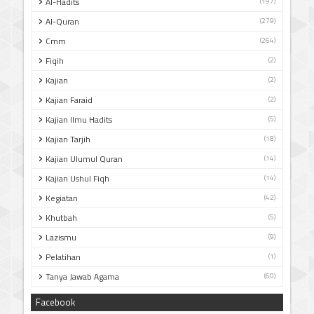
Al-Hadits
(197)
Al-Quran
(279)
Cmm
(264)
Fiqih
(2)
Kajian
(2)
Kajian Faraid
(2)
Kajian Ilmu Hadits
(5)
Kajian Tarjih
(18)
Kajian Ulumul Quran
(14)
Kajian Ushul Fiqh
(14)
Kegiatan
(42)
Khutbah
(5)
Lazismu
(9)
Pelatihan
(1)
Tanya Jawab Agama
(60)
Facebook