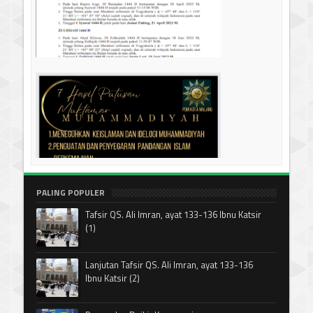
PALING POPULER
Tafsir QS. Ali Imran, ayat 133-136 Ibnu Katsir
(1)
Lanjutan Tafsir QS. Ali Imran, ayat 133-136
Ibnu Katsir (2)