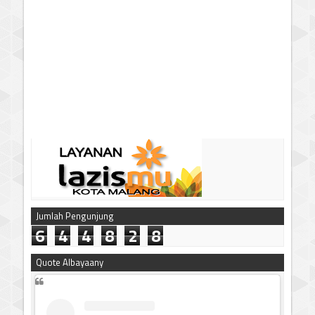
Jumlah Pengunjung
6
4
4
8
2
8
Quote Albayaany