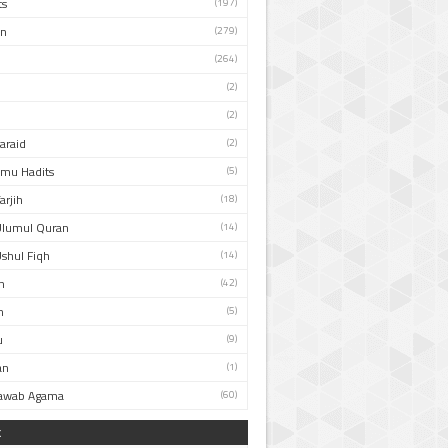
ts
(197)
an
(279)
(264)
(2)
(2)
Faraid
(2)
Ilmu Hadits
(5)
arjih
(18)
Ulumul Quran
(14)
Ushul Fiqh
(14)
n
(42)
h
(5)
u
(9)
an
(1)
Jawab Agama
(60)
k