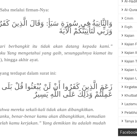
Al-Hadi
Al-Qur
 Saba melalui firman-Nya:
Cmm
وَالثَّانِيَةُ فِي سُورَةِ سَبَأٍ: وَقَالَ الَّذِينَ كَفَرُ
Fiqih
وَرَبِّي لَتَأْتِيَنَّكُمْ الْآيَةَ
Kajian
Kajian 
ari berbangkit itu tidak akan datang kepada kami.”
Kajian 
nku Yang mengetahui yang gaib, sesungguhnya kiamat itu
), hingga akhir ayat.
Kajian T
Kajian 
ang terdapat dalam surat ini:
Kajian 
زَعَمَ الَّذِينَ كَفَرُوا أَنْ لَنْ يُبْعَثُوا قُلْ بَلَى وَرَبّ
Kegiata
عَمِلْتُمْ وَذَلِكَ عَلَى اللَّهِ يَسِيرٌ
Khutba
Lazism
wa mereka sekali-kali tidak akan dibangkitkan.
Pelatih
hanku, benar-benar kamu akan dibangkitkan, kemudian
Tanya 
elah kamu kerjakan.” Yang demikian itu adalah mudah
Faceboo