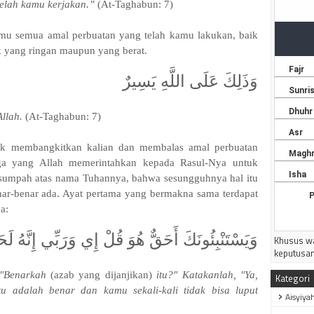
2026 M J
telah kamu kerjakan.”
(At-Taghabun: 7)
---------
amu semua amal perbuatan yang telah kamu lakukan, baik
k yang ringan maupun yang berat.
وَذَلِكَ عَلَى اللَّهِ يَسِيرٌ
Allah.
(At-Taghabun: 7)
uk membangkitkan kalian dan membalas amal perbuatan
iga yang Allah memerintahkan kepada Rasul-Nya untuk
mpah atas nama Tuhannya, bahwa sesungguhnya hal itu
benar-benar ada. Ayat pertama yang bermakna sama terdapat
a:
وَيَسْتَنْبِئُونَكَ أَحَقٌّ هُوَ قُلْ إِي وَرَبِّي إِنَّهُ لَح
Khusus wa
keputusan
 "Benarkah
(azab yang dijanjikan)
itu?" Katakanlah, "Ya,
Kategori
u adalah benar dan kamu sekali-kali tidak bisa luput
Aisyiya