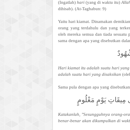
(Ingatlah)
hari
(yang di waktu itu)
Alla
dihisab). (At-Taghabun: 9)
Yaitu hari kiamat. Dinamakan demikian
orang yang terdahulu dan yang terke
oleh mereka semua dan tiada sesuatu
sama dengan apa yang disebutkan dalam
ْهُودٌ
Hari kiamat itu adalah suatu hari ya
adalah suatu hari yang disaksikan
(ole
Sama pula dengan apa yang disebutkan
ى مِيقَاتِ يَوْمٍ مَعْلُومٍ
Katakanlah, "Sesungguhnya orang-ora
benar-benar akan dikumpulkan di waktu