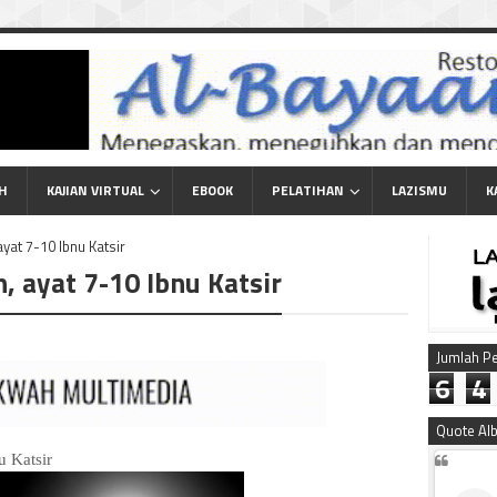
AH
KAJIAN VIRTUAL
EBOOK
PELATIHAN
LAZISMU
K
ayat 7-10 Ibnu Katsir
, ayat 7-10 Ibnu Katsir
Jumlah P
6
4
Quote Al
u Katsir