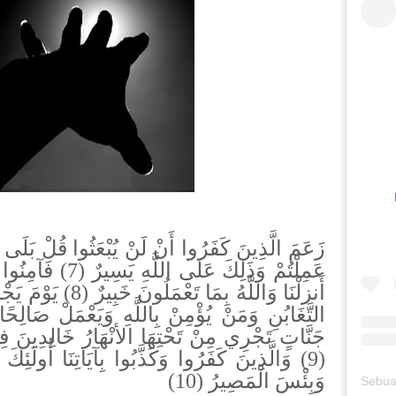
زَعَمَ الَّذِينَ كَفَرُوا أَنْ لَنْ يُبْعَثُوا قُلْ بَلَى وَرَبّ
عَمِلْتُمْ وَذَلِكَ عَل
أَنزلْنَا وَاللَّهُ بِمَا
التَّغَابُنِ وَمَنْ يُؤْمِنْ بِاللَّهِ وَيَعْمَلْ صَالِحًا يُ
جَنَّاتٍ تَجْرِي مِنْ تَحْتِهَا الأنْهَارُ خَالِدِينَ فِيه
وَالَّذِينَ كَفَرُوا وَكَذَّبُوا بِآيَاتِنَا أُولَئِكَ أ
وَبِئْسَ الْمَصِيرُ (10)