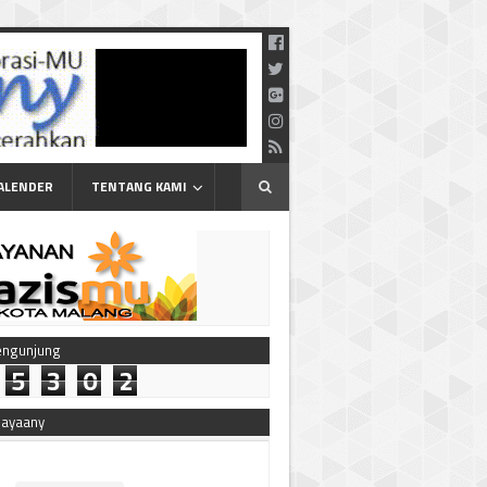
ALENDER
TENTANG KAMI
engunjung
5
3
0
2
bayaany