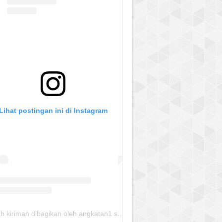
Lihat postingan ini di Instagram
Sebuah kiriman dibagikan oleh angkatan1 skmm 2020 (@albayaanyinfo)