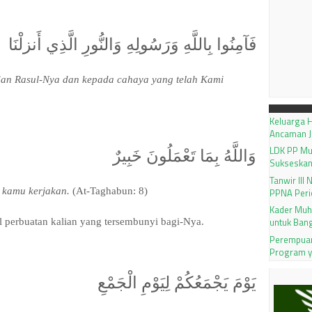
فَآمِنُوا بِاللَّهِ وَرَسُولِهِ وَالنُّورِ الَّذِي أَنزلْنَا
an Rasul-Nya dan kepada cahaya yang telah Kami
Keluarga H
Ancaman J
LDK PP M
وَاللَّهُ بِمَا تَعْمَلُونَ خَبِيرٌ
Sukseskan
Tanwir III
 kamu kerjakan.
(At-Taghabun: 8)
PPNA Peri
Kader Muh
untuk Ban
 perbuatan kalian yang ter­sembunyi bagi-Nya.
Perempuan
Program 
يَوْمَ يَجْمَعُكُمْ لِيَوْمِ الْجَمْعِ