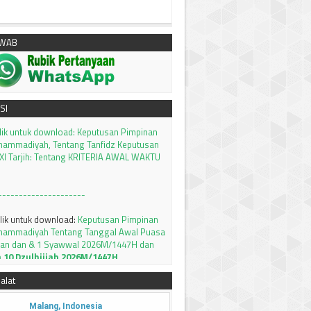
AWAB
klik untuk download:
Keputusan Pimpinan
SI
hammadiyah, Tentang Tanfidz Keputusan
I Tarjih: Tentang KRITERIA AWAL WAKTU
---------------------
klik untuk download:
Keputusan Pimpinan
hammadiyah Tentang Tanggal Awal Puasa
an dan & 1 Syawwal 2026M/1447H dan
a 10 Dzulhijjah 2026M/1447H
setting tambahan waktu subuh 8 menit
llikasi PRAYER TIMES and QIBLA
Silahkan
alat
MSAKIYAH BULAN RAMADHAN 1447 H /