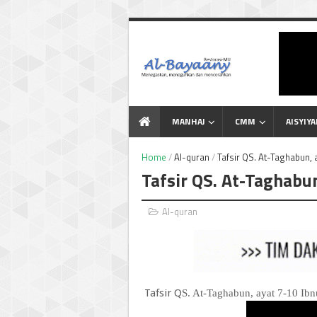
Menegaskan Meneguhkan
dan Mencerahkan
MANHAJ
CMM
AISYIY
Home
/
Al-quran
/
Tafsir QS. At-Taghabun, 
Tafsir QS. At-Taghabun
Al-quran
Tafsir Q
S. At-Taghabun, ayat 7-10 Ibn