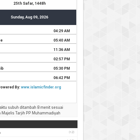
AWA TIMUR
Silahkan bisa didownload
--------------------
Terima kasih
ktu subuh ditambah 8 menit sesuai
 Majelis Tarjih PP Muhammadiyah
h
(12)