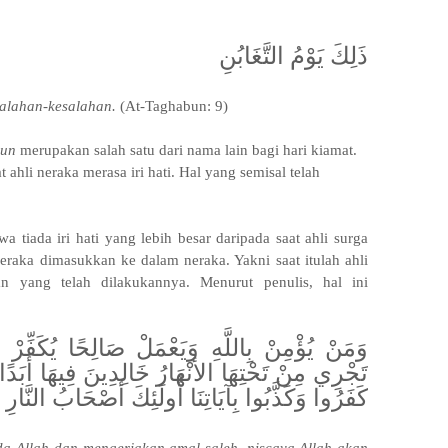
ذَلِكَ يَوْمُ التَّغَابُنِ
alahan-kesalahan.
(At-Taghabun: 9)
bun
merupakan salah satu dari nama lain bagi hari kiamat.
ahli neraka merasa iri hati. Hal yang semisal telah
tiada iri hati yang lebih besar daripada saat ahli surga
raka dimasukkan ke dalam neraka. Yakni saat itulah ahli
an yang telah dilakukannya. Menurut penulis, hal ini
وَمَنْ يُؤْمِنْ بِاللَّهِ وَيَعْمَلْ صَالِحًا يُكَفِّرْ عَ
تَجْرِي مِنْ تَحْتِهَا الأنْهَارُ خَالِدِينَ فِيهَا أَبَدًا 
كَفَرُوا وَكَذَّبُوا بِآيَاتِنَا أُولَئِكَ أَصْحَابُ النَّار