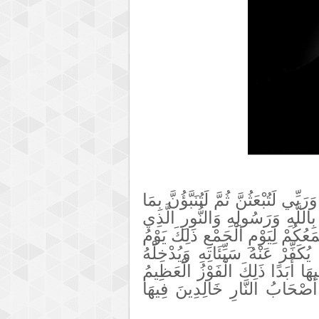
ِي لَتُبْعَثُنَّ ثُمَّ لَتُنَبَّؤُنَّ بِمَا
َى اللَّهِ يَسِيرٌ (7) فَآمِنُوا بِاللَّهِ وَرَسُولِهِ وَالنُّورِ الَّذِي
 تَعْمَلُونَ خَبِيرٌ (8) يَوْمَ يَجْمَعُكُمْ لِيَوْمِ الْجَمْعِ ذَلِكَ يَوْمُ
كَفِّرْ عَنْهُ سَيِّئَاتِهِ وَيُدْخِلْهُ
َا أَبَدًا ذَلِكَ الْفَوْزُ الْعَظِيمُ
(9) َصْحَابُ النَّارِ خَالِدِينَ فِيهَا