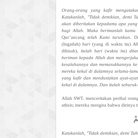
Orang-orang yang kafir mengatakan
Katakanlah, "Tidak demikian, demi T
akan diberitakan kepadamu apa yang 
bagi Allah. Maka berimanlah kamu
Qur’ancang
telah Kami turunkan. 
(Ingatlah)
hari
(yang di waktu itu)
Al
dihisab),
itulah hari
(waktu itu)
dit
beriman kepada Allah dan mengerjaka
kesalahannya dan memasukkannya ke 
mereka kekal di dalamnya selama-lam
yang kafir dan mendustakan ayat-aya
kekal di dalamnya. Dan itulah seburuk
Allah SWT. menceritakan perihal orang
atheis; mereka mengira bahwa dirinya t
مْ
Katakanlah, "Tidak demikian, demi Tu