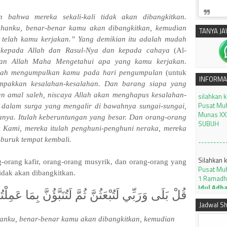
 bahwa mereka sekali-kali tidak akan dibangkitkan.
uhanku, benar-benar kamu akan dibangkitkan, kemudian
TANYA J
telah kamu kerjakan.” Yang demikian itu adalah mudah
 kepada Allah dan Rasul-Nya dan kepada cahaya
(Al-
Dan Allah Maha Mengetahui apa yang kamu kerjakan.
lah mengumpulkan kamu pada hari pengumpulan
(untuk
silahkan 
INFORMA
ampakkan kesalahan-kesalahan. Dan barang siapa yang
Pusat Mu
Munas XXX
n amal saleh, niscaya Allah akan menghapus kesalahan-
SUBUH
dalam surga yang mengalir di bawahnya sungai-sungai,
anya. Itulah keberuntungan yang besar. Dan orang-orang
---------
t Kami, mereka itulah penghuni-penghuni neraka, mereka
Silahkan 
-buruk tempat kembali.
Pusat Mu
1 Ramadh
-orang kafir, orang-orang musyrik, dan orang-orang yang
Idul Adh
idak akan dibangkitkan.
Tutorial 
قُلْ بَلَى وَرَبِّي لَتُبْعَثُنَّ ثُمَّ لَتُنَبَّؤُنَّ بِمَا عَمِلْتُ
dengan ap
KLIK
Jadwal Sh
hanku, benar-benar kamu akan dibangkitkan, kemudian
JADWAL I