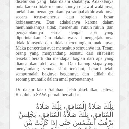
disebutkan yang lalai dalam shalatnya. Adakalanya
pula karena tidak menunaikannya di awal waktunya,
melainkan menangguhkannya sampai akhir waktunya
secara terus-menerus atau sebagian besar
kebiasaannya. Dan adakalanya karena dalam
menunaikannya tidak memenuhi rukun-rukun dan
persyaratannya sesuai dengan apa yang
diperintahkan. Dan adakalanya saat mengerjakannya
tidak khusyuk dan tidak merenungkan maknanya.
Maka pengertian ayat mencakup semuanya itu. Tetapi
orang yang menyandang sesuatu dari sifat-sifat
tersebut berarti dia mendapat bagian dari apa yang
diancamkan oleh ayat ini. Dan barang siapa yang
menyandang semua sifat tersebut, berarti telah
sempurnalah baginya bagiannya dan jadilah dia
seorang munafik dalam amal perbuatannya.
Di dalam kitab Sahihain telah disebutkan bahwa
Rasulullah SAW. pernah bersabda:
تِلْكَ صَلَاةُ الْمُنَافِقِ، تِلْكَ صَلَاةُ
الْمُنَافِقِ، تِلْكَ صَلَاةُ الْمُنَافِقِ، يَجْلِسُ
يَرْقُبُ الشَّمْسَ حَتَّى إِذَا كَانَتْ بَيْنَ