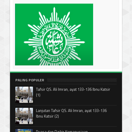
PALING POPULER
Tafsir QS. Ali Imran, ayat 133-136 Ibnu Katsir
(1)
Lanjutan Tafsir QS. Ali Imran, ayat 133-136
Ibnu Katsir (2)
Puasa dan Dzikir Kemanusiaan