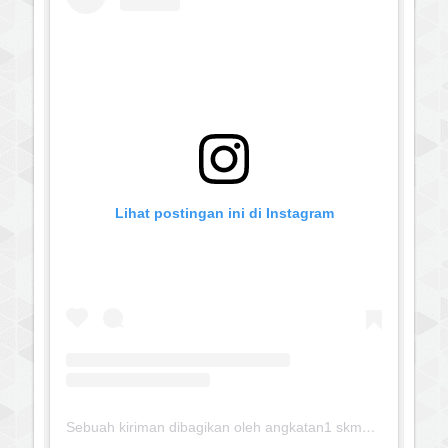
Lihat postingan ini di Instagram
Sebuah kiriman dibagikan oleh angkatan1 skmm 2020 (@albayaanyinfo)