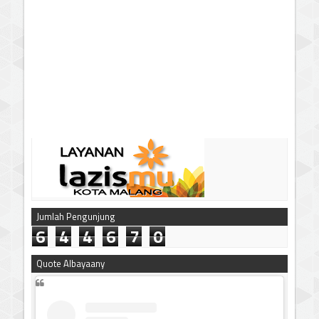
Jumlah Pengunjung
6
4
4
6
7
0
Quote Albayaany