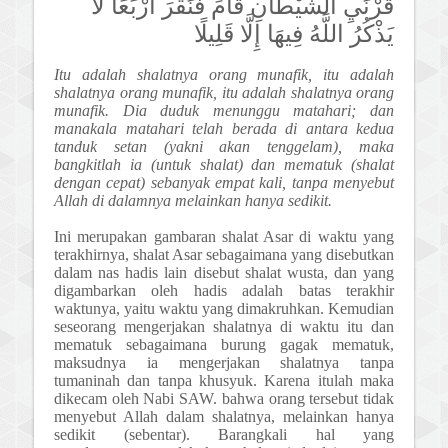
قَرْنَيِ الشَّيْطَانِ قَامَ فَنَقَرَ أَرْبَعًا لَا
يَذْكُرُ اللَّهُ فِيهَا إِلَّا قَلِيلًا
Itu adalah shalatnya orang munafik, itu adalah
shalatnya orang munafik, itu adalah shalatnya orang
munafik. Dia duduk menunggu matahari; dan
manakala matahari telah berada di antara kedua
tanduk setan (yakni akan tenggelam), maka
bangkitlah ia (untuk shalat) dan mematuk (shalat
dengan cepat) sebanyak empat kali, tanpa menyebut
Allah di dalamnya melainkan hanya sedikit.
Ini merupakan gambaran shalat Asar di waktu yang
terakhirnya, shalat Asar sebagaimana yang disebutkan
dalam nas hadis lain disebut shalat wusta, dan yang
digambarkan oleh hadis adalah batas terakhir
waktunya, yaitu waktu yang dimakruhkan. Kemudian
seseorang mengerjakan shalatnya di waktu itu dan
mematuk sebagaimana burung gagak mematuk,
maksudnya ia mengerjakan shalatnya tanpa
tumaninah dan tanpa khusyuk. Karena itulah maka
dikecam oleh Nabi SAW. bahwa orang tersebut tidak
menyebut Allah dalam shalatnya, melainkan hanya
sedikit (sebentar). Barangkali hal yang