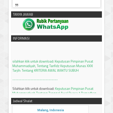
TANYA JAWAB
INFORMASI
silahkan klik untuk download:
Keputusan Pimpinan Pusat
Muhammadiyah, Tentang Tanfidz Keputusan Munas XXXI
Tarjih: Tentang KRITERIA AWAL WAKTU SUBUH
------------------------------
Silahkan klik untuk download:
Keputusan Pimpinan Pusat
Muhammadiyah Tentang Tanggal Awal Puasa 1 Ramadhan
dan & 1 Syawwal 2026M/1447H dan
Idul Adha 10 Dzulhijjah
2026M/1447H
Jadwal Shalat
Tutorial setting tambahan waktu subuh 8 menit dengan
apllikasi PRAYER TIMES and QIBLA
Silahkan KLIK