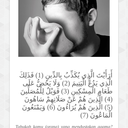
أَرَأَيْتَ الَّذِي يُكَذِّبُ بِالدِّينِ (1) فَذَلِكَ
الَّذِي يَدُعُّ الْيَتِيمَ (2) وَلَا يَحُضُّ عَلَى
طَعَامِ الْمِسْكِينِ (3) فَوَيْلٌ لِلْمُصَلِّينَ
(4) الَّذِينَ هُمْ عَنْ صَلَاتِهِمْ سَاهُونَ
(5) الَّذِينَ هُمْ يُرَاءُونَ (6) وَيَمْنَعُونَ
الْمَاعُونَ (7)
Tahukah kamu (orang) yang mendustakan agama?