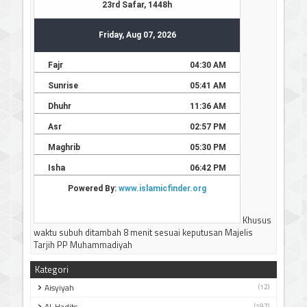
JADWAL IMSAKIYAH BULAN RAMADHAN 1447 H / 2026 M
JAWA TIMUR
Silahkan bisa didownload
-----------------------------
Terima kasih
Khusus
waktu subuh ditambah 8 menit sesuai keputusan Majelis
Tarjih PP Muhammadiyah
Kategori
Aisyiyah
(12)
Al-Hadits
(197)