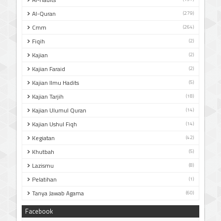
Al-Quran
(279)
Cmm
(264)
Fiqih
(2)
Kajian
(2)
Kajian Faraid
(2)
Kajian Ilmu Hadits
(5)
Kajian Tarjih
(18)
Kajian Ulumul Quran
(14)
Kajian Ushul Fiqh
(14)
Kegiatan
(42)
Khutbah
(5)
Lazismu
(8)
Pelatihan
(1)
Tanya Jawab Agama
(60)
Facebook