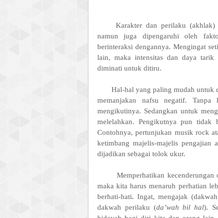
Karakter dan perilaku (akhlak)
namun juga dipengaruhi oleh fakto
berinteraksi dengannya. Mengingat s
lain, maka intensitas dan daya tari
diminati untuk ditiru.
Hal-hal yang paling mudah untuk d
memanjakan nafsu negatif. Tanpa 
mengikutinya. Sedangkan untuk mengaj
melelahkan. Pengikutnya pun tidak 
Contohnya, pertunjukan musik rock at
ketimbang majelis-majelis pengajian 
dijadikan sebagai tolok ukur.
Memperhatikan kecenderungan orang 
maka kita harus menaruh perhatian leb
berhati-hati
.
Ingat, mengajak (dakwah)
dakwah perilaku (
da’wah bil hal
). S