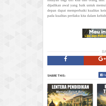
hidayah bagi diri kita dan orang la
dijadikan awal yang baik untuk memula
depan dapat memperbaiki kualitas ke
pada kualitas perilaku kita dalam kehid
BA
Fa
SHARE THIS: