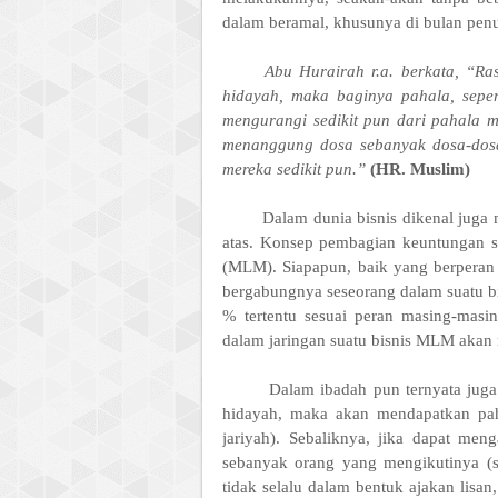
dalam beramal, khusunya di bulan penu
Abu Hurairah r.a. berkata, “Ra
hidayah, maka baginya pahala, seper
mengurangi sedikit pun dari pahala 
menanggung dosa sebanyak dosa-dosa
mereka sedikit pun.”
(HR. Muslim)
Dalam dunia bisnis dikenal juga
atas. Konsep pembagian keuntungan s
(MLM). Siapapun, baik yang berperan 
bergabungnya seseorang dalam suatu bi
% tertentu sesuai peran masing-masi
dalam jaringan suatu bisnis MLM akan
Dalam ibadah pun ternyata juga
hidayah, maka akan mendapatkan pah
jariyah). Sebaliknya, jika dapat me
sebanyak orang yang mengikutinya (s
tidak selalu dalam bentuk ajakan lisan