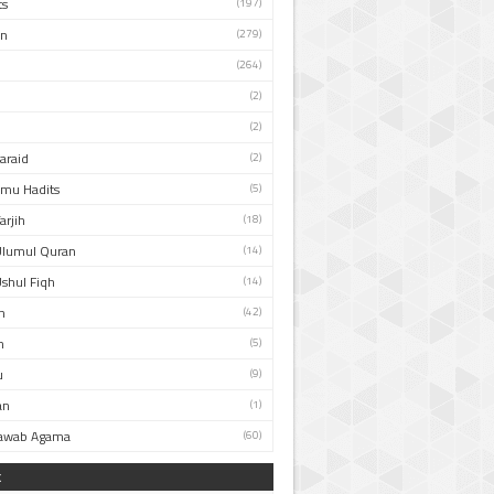
ts
(197)
an
(279)
(264)
(2)
(2)
Faraid
(2)
Ilmu Hadits
(5)
arjih
(18)
Ulumul Quran
(14)
Ushul Fiqh
(14)
n
(42)
h
(5)
u
(9)
an
(1)
Jawab Agama
(60)
k