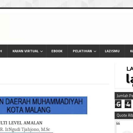
AH
KAJIAN VIRTUAL
EBOOK
PELATIHAN
LAZISMU
K
Jumlah P
6
4
Quote Al
LTI LEVEL AMALAN
R. Ir.Ngudi Tjahjono, M.Sc