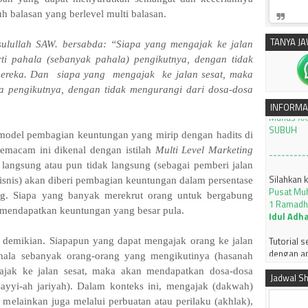
h balasan yang berlevel multi balasan.
TANYA J
sulullah SAW. bersabda: “Siapa yang mengajak ke jalan
ti pahala (sebanyak pahala) pengikutnya, dengan tidak
silahkan 
mereka. Dan siapa yang mengajak ke jalan sesat, maka
Pusat Mu
Munas XXX
 pengikutnya, dengan tidak mengurangi dari dosa-dosa
SUBUH
INFORMA
---------
 model pembagian keuntungan yang mirip dengan hadits di
Silahkan 
emacam ini dikenal dengan istilah
Multi Level Marketing
Pusat Mu
langsung atau pun tidak langsung (sebagai pemberi jalan
1 Ramadh
snis) akan diberi pembagian keuntungan dalam persentase
Idul Adh
ng. Siapa yang banyak merekrut orang untuk bergabung
 mendapatkan keuntungan yang besar pula.
Tutorial 
dengan ap
KLIK
 demikian. Siapapun yang dapat mengajak orang ke jalan
ala sebanyak orang-orang yang mengikutinya (hasanah
JADWAL I
ngajak ke jalan sesat, maka akan mendapatkan dosa-dosa
2026 M J
Jadwal Sh
ayyi-ah jariyah). Dalam konteks ini, mengajak (dakwah)
---------
, melainkan juga melalui perbuatan atau perilaku (akhlak),