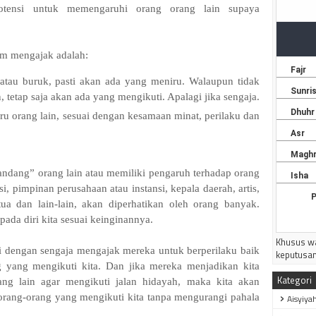
otensi untuk memengaruhi orang orang lain supaya
am mengajak adalah:
k atau buruk, pasti akan ada yang meniru. Walaupun tidak
 tetap saja akan ada yang mengikuti. Apalagi jika sengaja.
u orang lain, sesuai dengan kesamaan minat, perilaku dan
pandang” orang lain atau memiliki pengaruh terhadap orang
asi, pimpinan perusahaan atau instansi, kepala daerah, artis,
ua dan lain-lain, akan diperhatikan oleh orang banyak.
ada diri kita sesuai keinginannya.
Khusus wa
agi dengan sengaja mengajak mereka untuk berperilaku baik
keputusan
g yang mengikuti kita. Dan jika mereka menjadikan kita
Kategori
ang lain agar mengikuti jalan hidayah, maka kita akan
rang-orang yang mengikuti kita tanpa mengurangi pahala
Aisyiya