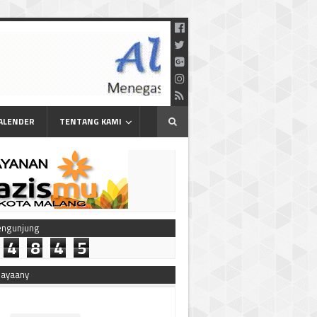
ALENDER
TENTANG KAMI
engunjung
4
8
4
5
bayaany