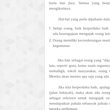
harta dan jiwa. Semua yang berp
mengikutinya.
Hal-hal yang perlu dipahami dal
Setiap orang, baik berperilaku bai
ada kesengajaan mengajak orang lain,
Orang memiliki kecenderungan menir
kegemaran.
Jika kita sebagai orang yang “di
lain, seperti: guru, ketua suatu organis
muballigh, tokoh masyarakat, orang t
Mereka akan meniru apa saja yang ada p
Jika kita berperilaku baik, apal
(jalan hidayah), maka akan ada oran
sebagai referensi untuk mengajak or
mendapatkan pahala sebanyak pahala o
mereka sedikitpun.