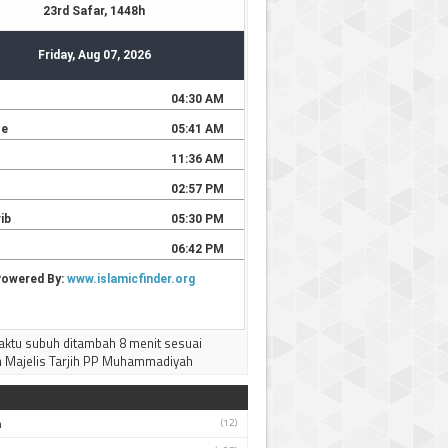
ktu subuh ditambah 8 menit sesuai
 Majelis Tarjih PP Muhammadiyah
h
(12)