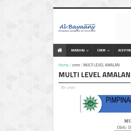
Menegaskan Meneguhkan
dan Mencerahkan
MANHAJ
CMM
AISYIY
Home
/
cmm
/
MULTI LEVEL AMALAN
MULTI LEVEL AMALAN
cmm
MU
Oleh: D