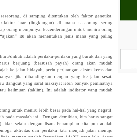
 seseorang, di samping ditentukan oleh faktor genetika,
r-faktor luar (lingkungan) di mana seseorang sering
etiap orang mempunyai kecenderungan untuk meniru orang
k “ajakan” itu akan menentukan jenis mana yang paling
itiru/diikuti adalah perilaku-perilaku yang buruk dan yang
harus berjuang (bersusah payah) orang akan mudah
ak ke jalan hidayah, perlu perjuangan ekstra keras dan
banyak jika dibandingkan dengan yang ke jalan sesat.
au dangdut yang sarat maksiyat lebih banyak peminatnya
atau keilmuan (taklim). Ini adalah indikator yang mudah
untuk meniru lebih besar pada hal-hal yang negatif,
ih pada masalah ini.
Dengan demikian, kita harus sangat
 tidak selalu dengan lisan. Penampilan kita pun adalah
emoga aktivitas dan perilaku kita menjadi jalan menuju