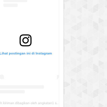
Lihat postingan ini di Instagram
Sebuah kiriman dibagikan oleh angkatan1 skmm 2020 (@albayaanyinfo)