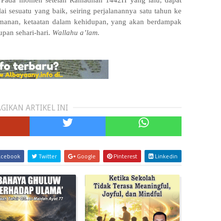
in. Pada momen setelah Ramadhan 1442H yang lalu, dapat
i sesuatu yang baik, seiring perjalanannya satu tahun ke
imanan, ketaatan dalam kehidupan, yang akan berdampak
upan sehari-hari.
Wallahu a’lam.
GIKAN ARTIKEL INI
cebook
Twitter
Google
Pinterest
Linkedin