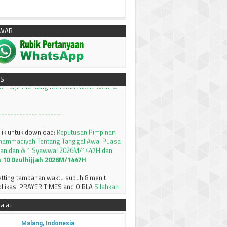
AWAB
klik untuk download:
Keputusan Pimpinan
hammadiyah, Tentang Tanfidz Keputusan
I Tarjih: Tentang KRITERIA AWAL WAKTU
SI
---------------------
klik untuk download:
Keputusan Pimpinan
hammadiyah Tentang Tanggal Awal Puasa
an dan & 1 Syawwal 2026M/1447H dan
a 10 Dzulhijjah 2026M/1447H
setting tambahan waktu subuh 8 menit
llikasi PRAYER TIMES and QIBLA
Silahkan
MSAKIYAH BULAN RAMADHAN 1447 H /
AWA TIMUR
Silahkan bisa didownload
alat
--------------------
Terima kasih