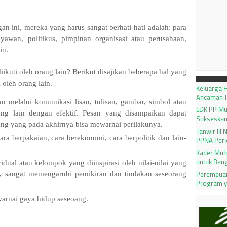
an ini, mereka yang harus sangat berhati-hati adalah: para
dayawan, politikus, pimpinan organisasi atau perusahaan,
in.
iikuti oleh orang lain? Berikut disajikan beberapa hal yang
 oleh orang lain.
Keluarga H
Ancaman J
n melalui komunikasi lisan, tulisan, gambar, simbol atau
LDK PP M
ang lain dengan efektif. Pesan yang disampaikan dapat
Sukseskan
ng yang pada akhirnya bisa mewarnai perilakunya.
Tanwir III
ara berpakaian, cara berekonomi, cara berpolitik dan lain-
PPNA Peri
Kader Muh
untuk Ban
dual atau kelompok yang diinspirasi oleh nilai-nilai yang
Perempuan
, sangat memengaruhi pemikiran dan tindakan seseorang
Program 
arnai gaya hidup seseoang.