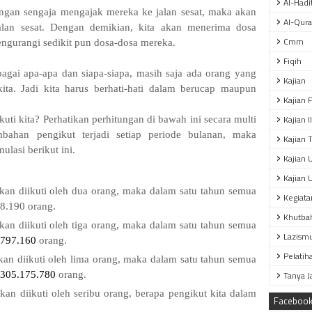
Al-Hadi
dengan sengaja mengajak mereka ke jalan sesat, maka akan
Al-Qur
alan sesat. Dengan demikian, kita akan menerima dosa
Cmm
ngurangi sedikit pun dosa-dosa mereka.
Fiqih
bagai apa-apa dan siapa-siapa, masih saja ada orang yang
Kajian
ta. Jadi kita harus berhati-hati dalam berucap maupun
Kajian 
Kajian 
ti kita? Perhatikan perhitungan di bawah ini secara multi
bahan pengikut terjadi setiap periode bulanan, maka
Kajian T
lasi berikut ini.
Kajian 
Kajian 
akan diikuti oleh dua orang, maka dalam satu tahun semua
Kegiata
8.190 orang.
Khutba
akan diikuti oleh tiga orang, maka dalam satu tahun semua
Lazism
797.160
orang.
Pelatih
akan diikuti oleh lima orang, maka dalam satu tahun semua
Tanya 
305.175.780
orang.
kan diikuti oleh seribu orang, berapa pengikut kita dalam
Faceboo