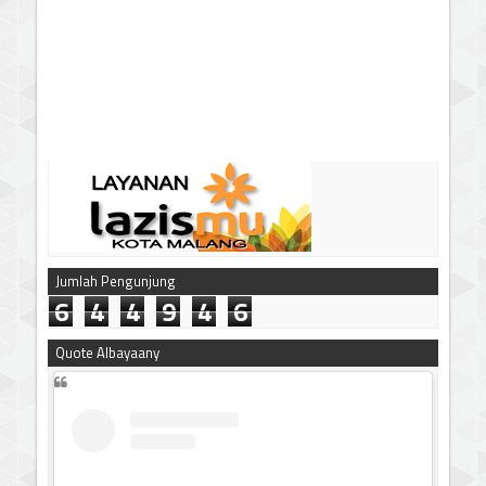
Jumlah Pengunjung
6
4
4
9
4
6
Quote Albayaany