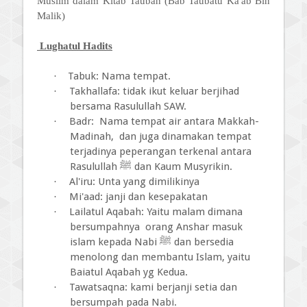
Muslim dalam Kitab Taubah (Bab Taubatu Ka'ab Bin
Malik)
Lughatul Hadits
Tabuk: Nama tempat.
·
Takhallafa: tidak ikut keluar berjihad
·
bersama Rasulullah SAW.
Badr:
Nama tempat air antara Makkah-
·
Madinah,
dan juga dinamakan tempat
terjadinya peperangan terkenal antara
Rasulullah ﷺ dan Kaum Musyrikin.
Al'iru: Unta yang dimilikinya
·
Mi'aad: janji dan kesepakatan
·
Lailatul Aqabah: Yaitu malam dimana
·
bersumpahnya
orang Anshar masuk
islam kepada Nabi ﷺ dan bersedia
menolong dan membantu Islam, yaitu
Baiatul Aqabah yg Kedua.
Tawatsaqna: kami berjanji setia dan
·
bersumpah pada Nabi.