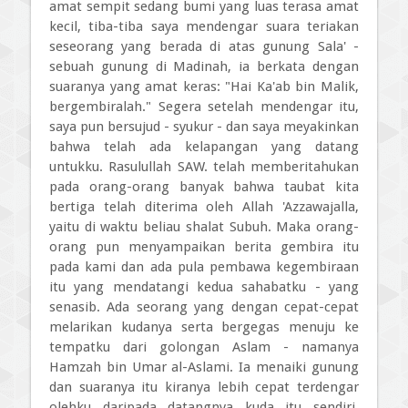
amat sempit sedang bumi yang luas terasa amat
kecil, tiba-tiba saya mendengar suara teriakan
seseorang yang berada di atas gunung Sala' -
sebuah gunung di Madinah, ia berkata dengan
suaranya yang amat keras: "Hai Ka'ab bin Malik,
bergembiralah." Segera setelah mendengar itu,
saya pun bersujud - syukur - dan saya meyakinkan
bahwa telah ada kelapangan yang datang
untukku. Rasulullah SAW. telah memberitahukan
pada orang-orang banyak bahwa taubat kita
bertiga telah diterima oleh Allah 'Azzawajalla,
yaitu di waktu beliau shalat Subuh. Maka orang-
orang pun menyampaikan berita gembira itu
pada kami dan ada pula pembawa kegembiraan
itu yang mendatangi kedua sahabatku - yang
senasib. Ada seorang yang dengan cepat-cepat
melarikan kudanya serta bergegas menuju ke
tempatku dari golongan Aslam - namanya
Hamzah bin Umar al-Aslami. Ia menaiki gunung
dan suaranya itu kiranya lebih cepat terdengar
olehku daripada datangnya kuda itu sendiri.