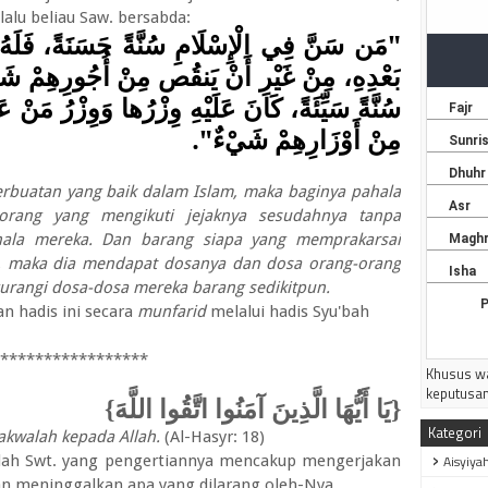
---------
alu beliau Saw. bersabda:
 حَسَنَةً، فَلَهُ أَجْرُهَا وَأَجْرُ مَنْ عَمِلَ بِهَا
ِنْ أُجُورِهِمْ شَيْءٌ، وَمَنْ سَنَّ فِي الْإِسْلَامِ
رُها وَوِزْرُ مَنْ عَمِلَ بِهَا، مِنْ غَيْرِ أَنْ يَنْقُصَ
مِنْ أَوْزَارِهِمْ شَيْءٌ".
rbuatan yang baik dalam Islam, maka baginya pahala
orang yang mengikuti jejaknya sesudahnya tanpa
ala mereka. Dan barang siapa yang memprakarsai
, maka dia mendapat dosanya dan dosa orang-orang
urangi dosa-dosa mereka barang sedikitpun.
 hadis ini secara
munfarid
melalui hadis Syu'bah
*****************
Khusus wa
keputusan
{يَا أَيُّهَا الَّذِينَ آمَنُوا اتَّقُوا اللَّهَ}
Kategori
akwalah kepada Allah.
(Al-Hasyr: 18)
Aisyiya
llah Swt. yang pengertiannya mencakup mengerjakan
an meninggalkan apa yang dilarang oleh-Nya.