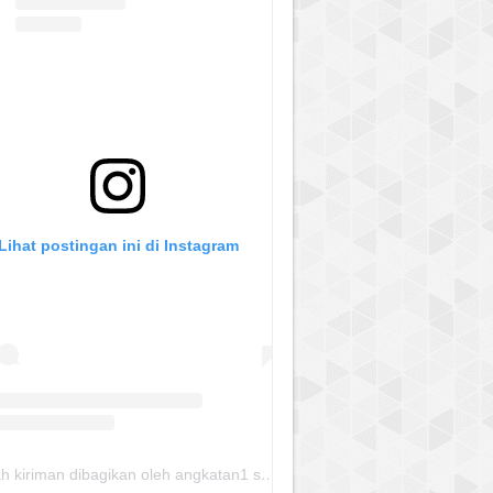
Lihat postingan ini di Instagram
Sebuah kiriman dibagikan oleh angkatan1 skmm 2020 (@albayaanyinfo)