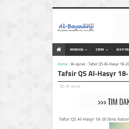
Menegaskan Meneguhkan
dan Mencerahkan
MANHAJ
CMM
AISYIY
Home
/
Al-quran
/
Tafsir QS Al-Hasyr 18-20
Tafsir QS Al-Hasyr 18-
Al-quran
Tafsir QS Al-Hasyr 18-20 Ibnu Katsir