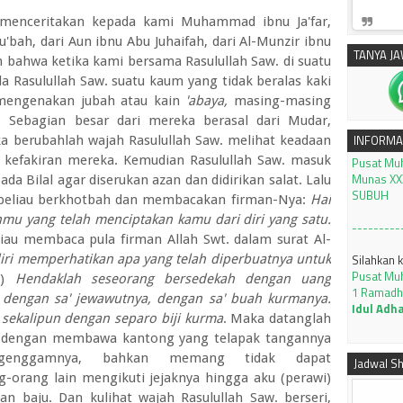
enceritakan kepada kami Muhammad ibnu Ja'far,
bah, dari Aun ibnu Abu Juhaifah, dari Al-Munzir ibnu
TANYA J
n bahwa ketika kami bersama Rasulullah Saw. di suatu
da Rasulullah Saw. suatu kaum yang tidak beralas kaki
 mengenakan jubah atau kain
'abaya,
masing-masing
silahkan 
Sebagian besar dari mereka berasal dari Mudar,
Pusat Mu
Munas XXX
INFORMA
a berubahlah wajah Rasulullah Saw. melihat keadaan
SUBUH
kefakiran mereka. Kemudian Rasulullah Saw. masuk
da Bilal agar diserukan azan dan didirikan salat. Lalu
---------
at, beliau berkhotbah dan membacakan firman-Nya:
Hai
Silahkan 
mu yang telah menciptakan kamu dari diri yang satu.
Pusat Mu
eliau membaca pula firman Allah Swt. dalam surat Al-
1 Ramadh
iri memperhatikan apa yang telah diperbuatnya untuk
Idul Adh
18)
Hendaklah seseorang bersedekah dengan uang
 dengan sa' jewawutnya, dengan sa' buah kurmanya.
Tutorial 
dengan ap
sekalipun dengan separo biji kurma
. Maka datanglah
KLIK
ar dengan membawa kantong yang telapak tangannya
enggamnya, bahkan memang tidak dapat
Jadwal Sh
JADWAL I
rang lain mengikuti jejaknya hingga aku (perawi)
2026 M J
 baju. Dan kulihat wajah Rasulullah Saw. berseri,