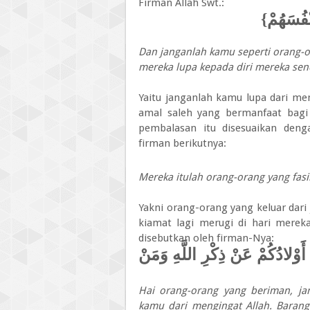
Firman Allah Swt.:
{وَلا تَكُو
Dan janganlah kamu seperti orang-or
mereka lupa kepada diri mereka sen
Yaitu janganlah kamu lupa dari me
amal saleh yang bermanfaat bagi 
pembalasan itu disesuaikan deng
firman berikutnya:
Mereka itulah orang-orang yang fasi
Yakni orang-orang yang keluar dari 
kiamat lagi merugi di hari merek
disebutkan oleh firman-Nya:
{يَا أَيُّهَا الَّذِينَ آمَنُوا لَا تُلْهِ
Hai orang-orang yang beriman, ja
kamu dari mengingat Allah. Baran