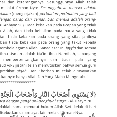
nar dan keterangannya. Sesungguhnya Allah telah
 melalui firman-Nya:
Sesungguhnya mereka adalah
 dalam
(mengerjakan)
perbuatan-perbuatan yang baik
engan harap dan cemas. Dan mereka adalah orang-
Al-Anbiya: 90) Tiada kebaikan pada ucapan yang tidak
 Allah, dan tiada kebaikan pada harta yang tidak
Dan tiada kebaikan pada orang yang sifat jahilnya
 Dan tiada kebaikan pada orang yang takut kepada
embela agama Allah. Sanad asar ini
jayyid
dan semua
r ibnu Usman adalah Na'im ibnu Namihah, sepanjang
g mempertentangkannya dan tiada pula yang
ud As-Sijistani telah memutuskan bahwa semua guru
rpredikat
siqah
. Dan Khotbah ini telah diriwayatkan
uatkannya; hanya Allah-Iah Yang Maha Mengetahui.
*****************
لَا يَسْتَوِي أَصْحَابُ النَّارِ وَأَصْحَابُ الْجَنَّةِ}
aka dengan penghuni-penghuni surga.
(Al-Hasyr: 20)
daklah sama menurut hukum Allah Swt. kelak di hari
sebutkan dalam ayat lain melalui firman-Nya: