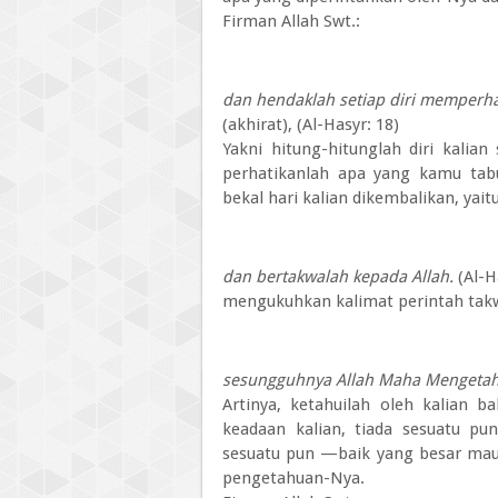
Firman Allah Swt.:
dan hendaklah setiap diri memperha
(akhirat), (Al-Hasyr: 18)
Yakni hitung-hitunglah diri kalia
perhatikanlah apa yang kamu tabu
bekal hari kalian dikembalikan, yait
dan bertakwalah kepada Allah.
(Al-H
mengukuhkan kalimat perintah tak
sesungguhnya Allah Maha Mengetah
Artinya, ketahuilah oleh kalian
keadaan kalian, tiada sesuatu pu
sesuatu pun —baik yang besar maup
pengetahuan-Nya.