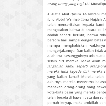
orang-orang yang rugi.
(Al-Munafiqu
Al-Hafiz Abul Qasim At-Tabrani 
ibnu Abdul Wahhab Ibnu Najdah Al
telah menceritakan kepada kami 
mengatakan bahwa di antara isi kh
adalah seperti berikut, bahwa tid
bersore hari sampai dengan batas 
mampu menghabiskan waktunya u
mengerjakannya. Dan kalian tidak a
Allah Swt. Sesungguhnya ada suatu
selain diri mereka. Maka Allah m
janganlah kamu seperti orang-ora
mereka lupa kepada diri mereka s
yang kalian kenal? Mereka telah
Akhirnya mereka menerima balasan
manakah orang-orang yang sewen
kota-kota besar yang mereka bente
telah berada di bawah batu dan sum
pernah lenyap, maka ambillah pen