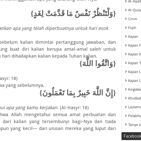
Al-Hadi
Al-Qur
{وَلْتَنْظُرْ نَفْسٌ مَا قَدَّمَتْ لِغَدٍ}
Cmm
Fiqih
tikan apa yang telah diperbuatnya untuk hari esok
Kajian
n sebelum kalian dimintai pertanggung jawaban, dan
Kajian 
ng buat diri kalian berupa amal-amal saleh untuk
Kajian 
u hari dihadapkan kalian kepada Tuhan kalian.
{وَاتَّقُوا اللَّهَ}
Kajian T
Kajian 
asyr: 18)
Kajian 
wa yang sebelumnya.
Kegiata
{إِنَّ اللَّهَ خَبِيرٌ بِمَا تَعْمَلُونَ}
Khutba
Lazism
ui apa yang kamu kerjakan.
(Al-Hasyr: 18)
 bahwa Allah mengetahui semua amal perbuatan dan
Pelatih
n dari kalian yang tersembunyi bagi-Nya dan tiada
Tanya 
un yang kecil— dari urusan mereka yang luput dari
Faceboo