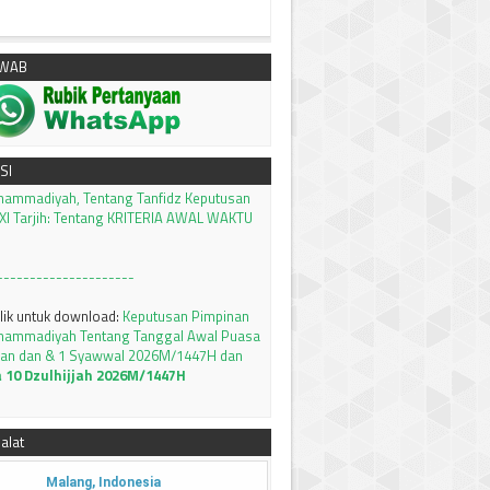
AWAB
klik untuk download:
Keputusan Pimpinan
hammadiyah, Tentang Tanfidz Keputusan
I Tarjih: Tentang KRITERIA AWAL WAKTU
SI
---------------------
klik untuk download:
Keputusan Pimpinan
hammadiyah Tentang Tanggal Awal Puasa
an dan & 1 Syawwal 2026M/1447H dan
a 10 Dzulhijjah 2026M/1447H
setting tambahan waktu subuh 8 menit
llikasi PRAYER TIMES and QIBLA
Silahkan
alat
MSAKIYAH BULAN RAMADHAN 1447 H /
AWA TIMUR
Silahkan bisa didownload