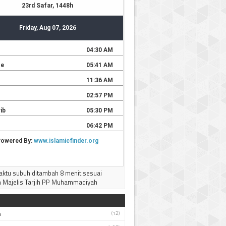
--------------------
Terima kasih
ktu subuh ditambah 8 menit sesuai
 Majelis Tarjih PP Muhammadiyah
h
(12)