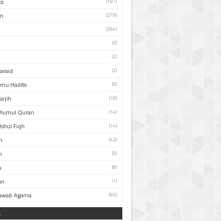
ts
(197)
an
(279)
(264)
(2)
(2)
Faraid
(2)
Ilmu Hadits
(5)
arjih
(18)
Ulumul Quran
(14)
Ushul Fiqh
(14)
n
(42)
h
(5)
u
(8)
an
(1)
Jawab Agama
(60)
k