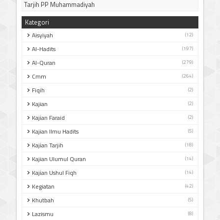
Tarjih PP Muhammadiyah
Kategori
Aisyiyah
(12)
Al-Hadits
(197)
Al-Quran
(279)
Cmm
(264)
Fiqih
(2)
Kajian
(2)
Kajian Faraid
(2)
Kajian Ilmu Hadits
(5)
Kajian Tarjih
(18)
Kajian Ulumul Quran
(14)
Kajian Ushul Fiqh
(14)
Kegiatan
(42)
Khutbah
(5)
Lazismu
(8)