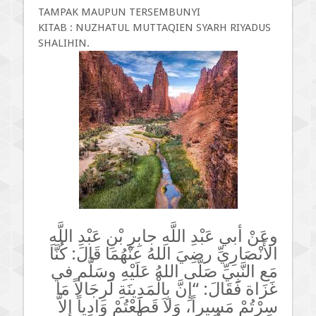
TAMPAK MAUPUN TERSEMBUNYI
KITAB : NUZHATUL MUTTAQIEN SYARH RIYADUS
SHALIHIN.
وعَنْ أبي عَبْدِ اللَّهِ جابِرِ بْنِ عَبْدِ اللَّهِ
الأَنْصَارِيِّ رضِيَ اللهُ عنْهُمَا قَالَ: كُنَّا
مَع النَّبِيِّ صَلّى اللهُ عَلَيْهِ وسَلَّم في
غَزَاة فَقَالَ: “إِنَّ بِالْمَدِينَةِ لَرِجَالاً مَا
سِرْتُمْ مَسِيراً، وَلاَ قَطَعْتُمْ وَادِياً إِلاَّ