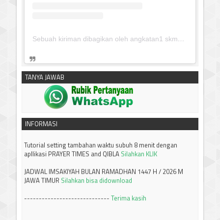
silahkan klik untuk download:
Keputusan Pimpinan Pusat
Sebuah kiriman dibagikan oleh angkatan1 skmm 2020 (@albayaanyinfo)
Muhammadiyah, Tentang Tanfidz Keputusan Munas XXXI
Tarjih: Tentang KRITERIA AWAL WAKTU SUBUH
------------------------------
TANYA JAWAB
Silahkan klik untuk download:
Keputusan Pimpinan Pusat
Muhammadiyah Tentang Tanggal Awal Puasa 1 Ramadhan
dan & 1 Syawwal 2026M/1447H dan
Idul Adha 10 Dzulhijjah
2026M/1447H
INFORMASI
Tutorial setting tambahan waktu subuh 8 menit dengan
apllikasi PRAYER TIMES and QIBLA
Silahkan KLIK
JADWAL IMSAKIYAH BULAN RAMADHAN 1447 H / 2026 M
JAWA TIMUR
Silahkan bisa didownload
-----------------------------
Terima kasih