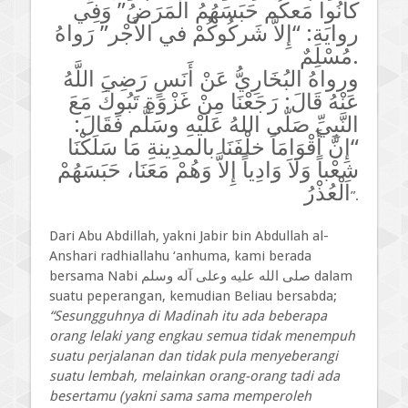
كانُوا مَعكُم حَبَسَهُمُ الْمَرَضُ” وَفِي
روايَةِ: “إِلاَّ شَركُوكُمْ في الأَجْر” رَواهُ
مُسْلِمٌ
.
ورواهُ البُخَارِيُّ عَنْ أَنَسٍ رَضِيَ اللَّهُ
عَنْهُ قَالَ: رَجَعْنَا مِنْ غَزْوَةِ تَبُوكَ مَعَ
النَّبِيِّ صَلّى اللهُ عَلَيْهِ وسَلَّم فَقَالَ:
“إِنَّ أَقْوَامَاً خلْفَنَا بالمدِينةِ مَا سَلَكْنَا
شِعْباً وَلاَ وَادِياً إِلاَّ وَهُمْ مَعَنَا، حَبَسَهُمْ
الْعُذْرُ
”.
Dari Abu Abdillah, yakni Jabir bin Abdullah al-
Anshari radhiallahu ‘anhuma, kami berada
bersama Nabi
صلى الله عليه وعلى آله وسلم
dalam
suatu peperangan, kemudian Beliau bersabda;
“Sesungguhnya di Madinah itu ada beberapa
orang lelaki yang engkau semua tidak menempuh
suatu perjalanan dan tidak pula menyeberangi
suatu lembah, melainkan orang-orang tadi ada
besertamu (yakni sama sama memperoleh