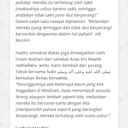
pahala), mereka itu terhalang oleh sakit
(maksudnya udzur karena sakit, sehingga
andaikan tidak sakit pasti ikut berperang)”
.
Dalam salah satu riwayat dijelaskan:
“Melainkan
mereka (yang tertinggal dan tidak ikut berperang)
berserikat denganmu dalam hal pahala
”. HR
Muslim
Hadits semakna diatas juga diriwayatkan oleh
Imam Bukhari dari sahabat Anas bin Maalik
radhiallahu ‘anhu: Kami kembali dari perang
Tabuk bersama Nabi
صلى الله عليه وعلى آله وسلم
,
kemudian Beliau bersabda;
“Sesungguhnya ada beberapa kaum yang kita
tinggalkan di Madinah, tiada menempuh sesuatu
lereng ataupun lembah seperti kita, melainkan
mereka itu bersama-sama dengan kita
(memperoleh pahala seperti yang berangkat
berperang), mereka terhalang oleh suatu udzur”.