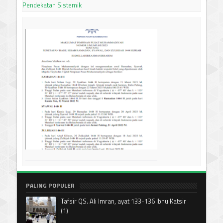
Pendekatan Sistemik
PALING POPULER
Tafsir QS. Ali Imran, ayat 133-136 Ibnu Katsir
(1)