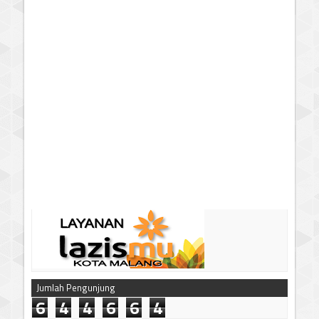
Jumlah Pengunjung
6
4
4
6
6
4