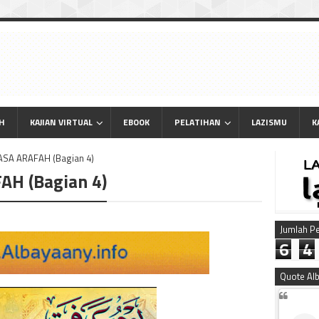
AH
KAJIAN VIRTUAL
EBOOK
PELATIHAN
LAZISMU
K
SA ARAFAH (Bagian 4)
H (Bagian 4)
Jumlah P
6
4
Quote Al