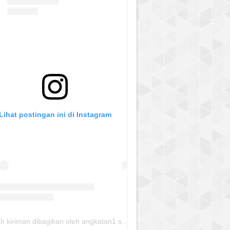
Lihat postingan ini di Instagram
Sebuah kiriman dibagikan oleh angkatan1 skmm 2020 (@albayaanyinfo)