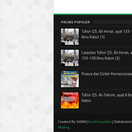
PALING POPULER
Tafsir QS. Ali Imran, ayat 133
Ibnu Katsir (1)
Lanjutan Tafsir QS. Ali Imran, 
133-136 Ibnu Katsir (2)
Puasa dan Dzikir Kemanusiaa
Tafsir QS. At-Tahrim, ayat 6 Ib
Katsir
Created By SKMM |
SoraTemplates
| Distribute
Malang