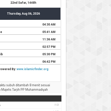
ktu subuh ditambah 8 menit sesuai
 Majelis Tarjih PP Muhammadiyah
h
(12)