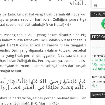
الْغَدَاةِ
.
TANYA J
ia berkata: Empat hal yang tidak pernah ditinggalkan
silahkan 
syura, puasa sepuluh hari bulan Zulhijjah, puasa tiga
Pusat Mu
akaat sebelum shalat subuh.(HR An Nasai) <9>
Munas XXX
SUBUH
i Padang tahun 2003 (yang belum ditanfiz oleh PP)
INFORMA
---------
n bahwa puasa tathawwu‘ ke-8 adalah puasa tanggal 1
ggal 1 s/d 8 Zulhijjah adalah karena puasa tanggal 9
Silahkan 
sendiri. Dalil yang digunakan dalam Putusan tersebut
Pusat Mu
hal yang tidak pernah ditinggalkan Nabi saw di mana
1 Ramadh
Idul Adh
hari bulan Zulhijjah itu. Pertanyaannya, apakah hadis-
ertanyaan ini muncul karena adanya hadis dari ‘Aisyah
Tutorial 
bagai berkut:
dengan ap
KLIK
عَنْ عَائِشَةَ رَضِيَ اللهُ عَنْهَا قَالَتْ مَا رَأَي
JADWAL I
عَلَيْهِ وَسَلَّمَ صَائِمًا فِي الْعَشْرِ قَطُّ.]
.
2026 M J
Jadwal Sh
---------
bahwa ia berkata: Saya tidak pernah melihat Rasulullah
a bulan Zulhijjah). [HR. Muslim]<10>.