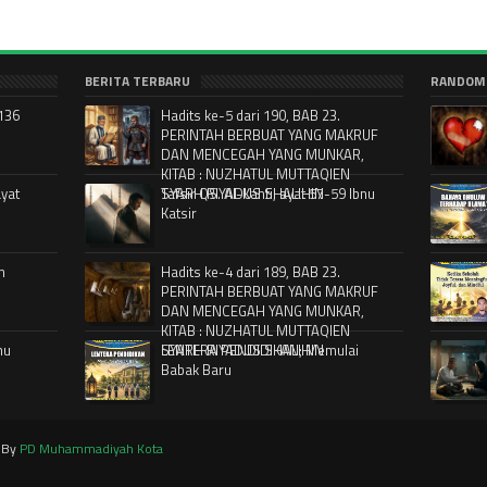
BERITA TERBARU
RANDOM
-136
Hadits ke-5 dari 190, BAB 23.
PERINTAH BERBUAT YANG MAKRUF
DAN MENCEGAH YANG MUNKAR,
KITAB : NUZHATUL MUTTAQIEN
ayat
SYARH RIYADUS SHALIHIN
Tafsir QS. Al-Kahfi, ayat 57-59 Ibnu
Katsir
n
Hadits ke-4 dari 189, BAB 23.
PERINTAH BERBUAT YANG MAKRUF
DAN MENCEGAH YANG MUNKAR,
KITAB : NUZHATUL MUTTAQIEN
nu
SYARH RIYADUS SHALIHIN
LENTERA PENDIDIKAN; Memulai
Babak Baru
d By
PD Muhammadiyah Kota