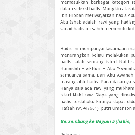
memasukkan berbagai kategori ra
dalam seleksi hadis. Mungkin atas d
Ibn Hibban meriwayatkan hadis Abu
Abu Ishak adalah rawi yang hadisn
sanad hadis ini sahih memenuhi krit
Hadis ini mempunyai kesamaan makn
menerangkan beliau melakukan pua
hadis salah seorang isteri Nabi s
Hunaidah – al-Hurr – Abu ‘Awanah.
semuanya sama. Dari Abu ‘Awanah 
masing ahli hadis. Pada dasarnya 
Hanya saja ada rawi yang mubham 
isteri Nabi saw. Siapa yang dimak
hadis terdahulu, kiranya dapat di
Hafsah (w. 41/661), putri Umar Ibn 
Bersambung ke Bagian 5 (habis)
Referensi: