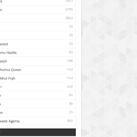
ts
(197)
an
(279)
(264)
(2)
(2)
Faraid
(2)
Ilmu Hadits
(5)
arjih
(18)
Ulumul Quran
(14)
Ushul Fiqh
(14)
n
(42)
h
(5)
u
(8)
an
(1)
Jawab Agama
(60)
k