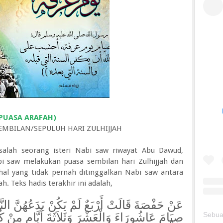
R PUASA ARAFAH)
EMBILAN/SEPULUH HARI ZULHIJJAH
 salah seorang isteri Nabi saw riwayat Abu Dawud,
i saw melakukan puasa sembilan hari Zulhijjah dan
al yang tidak pernah ditinggalkan Nabi saw antara
ah. Teks hadis terakhir ini adalah,
عَنْ حَفْصَةَ قَالَتْ أَرْبَعٌ لَمْ يَكُنْ يَدَعُهُنَّ النَّ
صِيَامَ عَاشُورَاءَ وَالْعَشْرَ وَثَلاَثَةَ أَيَّامٍ مِنْ كُل