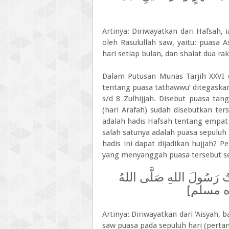
Artinya: Diriwayatkan dari Hafsah, 
oleh Rasulullah saw, yaitu: puasa A
hari setiap bulan, dan shalat dua r
Dalam Putusan Munas Tarjih XXVI d
tentang puasa tathawwu‘ ditegaska
s/d 8 Zulhijjah. Disebut puasa tan
(hari Arafah) sudah disebutkan ter
adalah hadis Hafsah tentang empat 
salah satunya adalah puasa sepuluh 
hadis ini dapat dijadikan hujjah? P
yang menyanggah puasa tersebut se
ْتُ رَسُولَ اللهِ صَلَّى اللهُ
 [رواه مسلم
Artinya: Diriwayatkan dari ‘Aisyah, 
saw puasa pada sepuluh hari (pertam