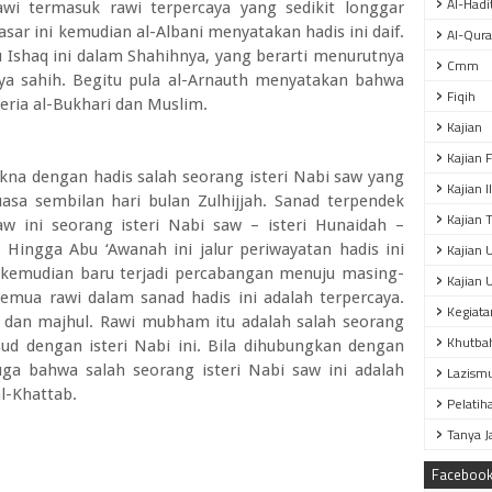
Al-Hadi
wi termasuk rawi terpercaya yang sedikit longgar
asar ini kemudian al-Albani menyatakan hadis ini daif.
Al-Qur
 Ishaq ini dalam Shahihnya, yang berarti menurutnya
Cmm
ya sahih. Begitu pula al-Arnauth menyatakan bahwa
Fiqih
eria al-Bukhari dan Muslim.
Kajian
Kajian 
a dengan hadis salah seorang isteri Nabi saw yang
Kajian 
sa sembilan hari bulan Zulhijjah. Sanad terpendek
Kajian T
aw ini seorang isteri Nabi saw – isteri Hunaidah –
Kajian 
 Hingga Abu ‘Awanah ini jalur periwayatan hadis ini
kemudian baru terjadi percabangan menuju masing-
Kajian 
semua rawi dalam sanad hadis ini adalah terpercaya.
Kegiata
dan majhul. Rawi mubham itu adalah salah seorang
Khutba
sud dengan isteri Nabi ini. Bila dihubungkan dengan
duga bahwa salah seorang isteri Nabi saw ini adalah
Lazism
al-Khattab.
Pelatih
Tanya 
Faceboo