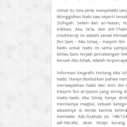
Untuk itu kita perlu menyelidiki sa
ditinggalkan Nabi saw seperti terse
Zulhijjah. Selain dari an-Nasa’i,
Hibban, Abu Ya‘la, dan ath-Thab
(mukharrij) ini adalah sanad Ahmad
Ibn Qais – Abu Ishaq – Hasyim Ibn
hadis untuk hadis ini sama sampa
beliau baru terjadi percabangan men
kecuali Abu Ishak, adalah terpercaya
Informasi biografis tentang Abu Ish
hadis. Hanya disebutkan bahwa naman
meriwayatkan hadis dari ‘Amr Ibn 
Hasyim Ibn al-Qasim yang sering di
Hadis-hadis Abu Ishaq hanya diri
menilainya maqbul, sebuah kategori
alasannya ia dinilai karena keter
memadai. Adz-Dzahabi (w. 748/13
adl-Dlu‘afa’, akan tetapi kuran