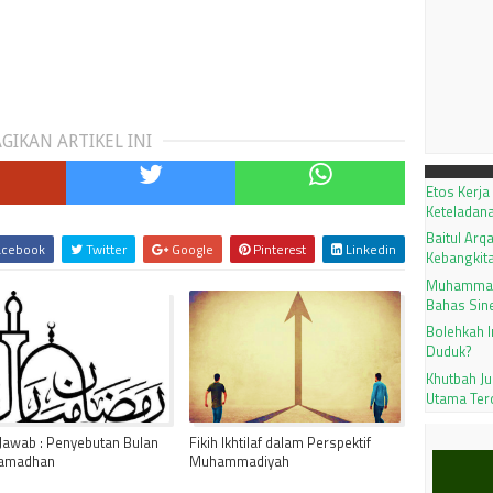
GIKAN ARTIKEL INI
Etos Kerja
Keteladana
Baitul Ar
cebook
Twitter
Google
Pinterest
Linkedin
Kebangkit
Muhammadi
Bahas Sine
Bolehkah 
Duduk?
Khutbah J
Utama Ter
Jawab : Penyebutan Bulan
Fikih Ikhtilaf dalam Perspektif
Ramadhan
Muhammadiyah