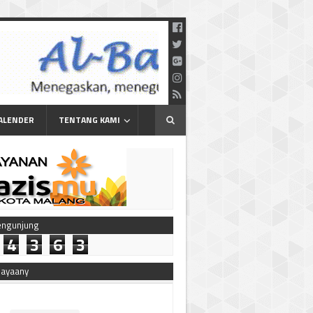
ALENDER
TENTANG KAMI
engunjung
4
3
6
3
bayaany