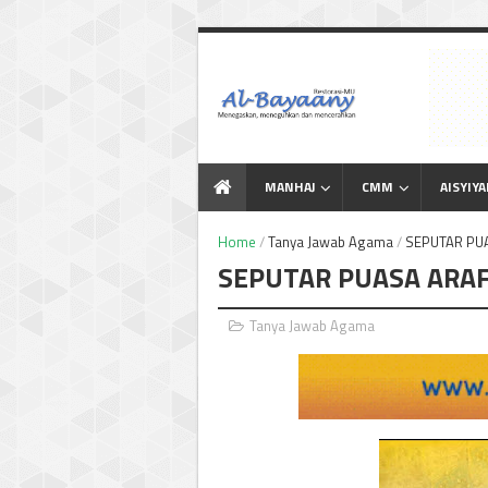
Menegaskan Meneguhkan
dan Mencerahkan
MANHAJ
CMM
AISYIY
Home
/
Tanya Jawab Agama
/
SEPUTAR PUA
SEPUTAR PUASA ARAFA
Tanya Jawab Agama