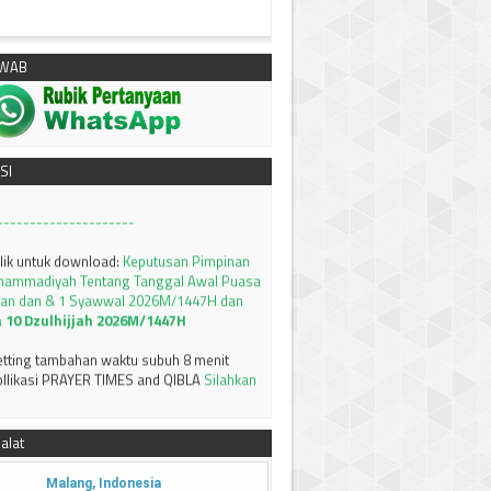
AWAB
klik untuk download:
Keputusan Pimpinan
hammadiyah, Tentang Tanfidz Keputusan
I Tarjih: Tentang KRITERIA AWAL WAKTU
SI
---------------------
klik untuk download:
Keputusan Pimpinan
hammadiyah Tentang Tanggal Awal Puasa
an dan & 1 Syawwal 2026M/1447H dan
a 10 Dzulhijjah 2026M/1447H
setting tambahan waktu subuh 8 menit
llikasi PRAYER TIMES and QIBLA
Silahkan
MSAKIYAH BULAN RAMADHAN 1447 H /
AWA TIMUR
Silahkan bisa didownload
alat
--------------------
Terima kasih