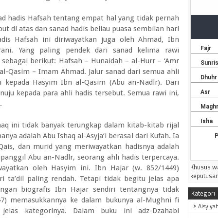
nad hadis Hafsah tentang empat hal yang tidak pernah
but di atas dan sanad hadis beliau puasa sembilan hari
 hadis Hafsah ini diriwayatkan juga oleh Ahmad, Ibn
rani. Yang paling pendek dari sanad kelima rawi
 sebagai berikut: Hafsah – Hunaidah – al-Hurr – ‘Amr
 al-Qasim – Imam Ahmad. Jalur sanad dari semua ahli
i kepada Hasyim Ibn al-Qasim (Abu an-Nadlr). Dari
uju kepada para ahli hadis tersebut. Semua rawi ini,
.
aq ini tidak banyak terungkap dalam kitab-kitab rijal
ya adalah Abu Ishaq al-Asyja‘i berasal dari Kufah. Ia
Qais, dan murid yang meriwayatkan hadisnya adalah
panggil Abu an-Nadlr, seorang ahli hadis terpercaya.
Khusus wa
wayatkan oleh Hasyim ini. Ibn Hajar (w. 852/1449)
keputusan
 ta’dil paling rendah. Tetapi tidak begitu jelas apa
angan biografis Ibn Hajar sendiri tentangnya tidak
Kategori
47) memasukkannya ke dalam bukunya al-Mughni fi
Aisyiya
g jelas kategorinya. Dalam buku ini adz-Dzahabi